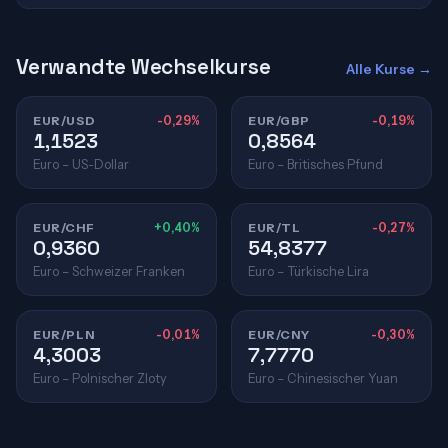
Verwandte Wechselkurse
Alle Kurse →
EUR/USD
-0,29%
EUR/GBP
-0,19%
1,1523
0,8564
Euro – US-Dollar
Euro – Britisches Pfund
EUR/CHF
+0,40%
EUR/TL
-0,27%
0,9360
54,8377
Euro – Schweizer Franken
Euro – Türkische Lira
EUR/PLN
-0,01%
EUR/CNY
-0,30%
4,3003
7,7770
Euro – Polnischer Zloty
Euro – Chinesischer Yuan