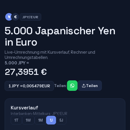
¥
€
JPY/EUR
5.000 Japanischer Yen
in Euro
Live-Umrechnung mit Kursverlauf, Rechner und
Umrechnungstabellen.
5.000 JPY =
27,3951
€
1 JPY =
0,005479
EUR
Teilen:
Teilen
Kursverlauf
Interbanken-Mittelkurs · JPY/EUR
1T
1W
1M
1J
5J