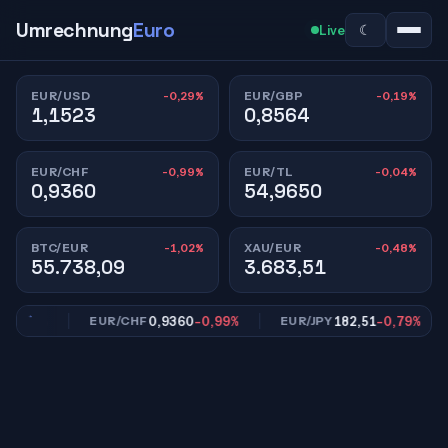
Umrechnung
Euro
☾
Live
-0,29%
-0,19%
EUR/USD
EUR/GBP
1,1523
0,8564
-0,99%
-0,04%
EUR/CHF
EUR/TL
0,9360
54,9650
-1,02%
-0,48%
BTC/EUR
XAU/EUR
55.738,09
3.683,51
0,19%
0,9360
-0,99%
182,51
-0,79%
EUR/CHF
EUR/JPY