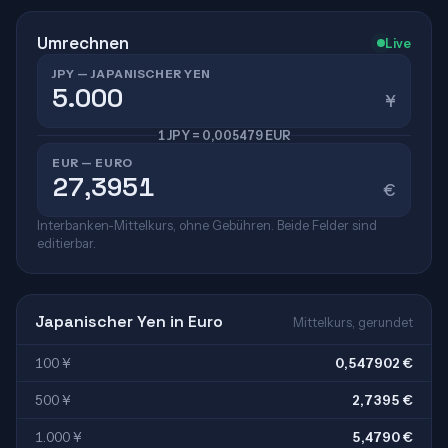
Umrechnen
Live
JPY — JAPANISCHER YEN
¥
1 JPY = 0,005479 EUR
EUR — EURO
€
Interbanken-Mittelkurs, ohne Gebühren. Beide Felder sind
editierbar.
Japanischer Yen in Euro
Mittelkurs, gerundet
100 ¥
0,547902 €
500 ¥
2,7395 €
1.000 ¥
5,4790 €