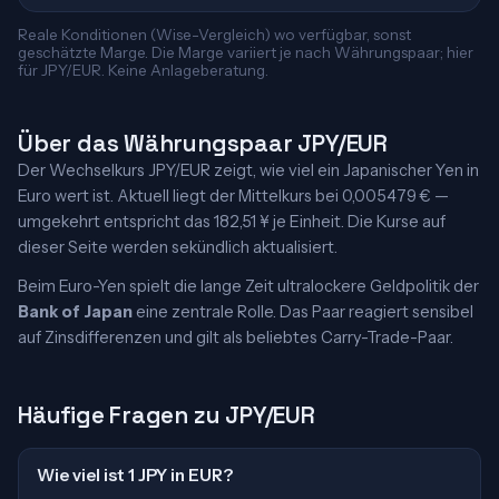
Reale Konditionen (Wise-Vergleich) wo verfügbar, sonst
geschätzte Marge. Die Marge variiert je nach Währungspaar; hier
für JPY/EUR. Keine Anlageberatung.
Über das Währungspaar JPY/EUR
Der Wechselkurs JPY/EUR zeigt, wie viel ein Japanischer Yen in
Euro wert ist. Aktuell liegt der Mittelkurs bei 0,005479 € —
umgekehrt entspricht das 182,51 ¥ je Einheit. Die Kurse auf
dieser Seite werden sekündlich aktualisiert.
Beim Euro-Yen spielt die lange Zeit ultralockere Geldpolitik der
Bank of Japan
eine zentrale Rolle. Das Paar reagiert sensibel
auf Zinsdifferenzen und gilt als beliebtes Carry-Trade-Paar.
Häufige Fragen zu JPY/EUR
Wie viel ist 1 JPY in EUR?