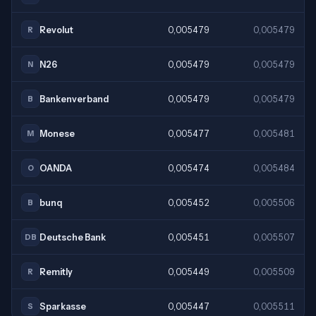
Revolut
0,005479
0,005479
R
N26
0,005479
0,005479
N
Bankenverband
0,005479
0,005479
B
Monese
0,005477
0,005481
M
OANDA
0,005474
0,005484
O
bunq
0,005452
0,005506
B
Deutsche Bank
0,005451
0,005507
DB
Remitly
0,005449
0,005509
R
Sparkasse
0,005447
0,005511
S