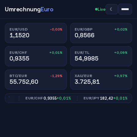
Umrechnung
Euro
☾
Live
-0,03%
+0,02%
EUR/USD
EUR/GBP
1,1520
0,8566
+0,01%
+0,09%
EUR/CHF
EUR/TL
0,9355
54,9985
-1,29%
+0,97%
BTC/EUR
XAU/EUR
55.752,60
3.725,81
,02%
0,9355
+0,01%
182,42
+0,01%
EUR/CHF
EUR/JPY
E