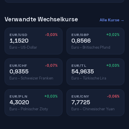
Verwandte Wechselkurse
Alle Kurse →
EUR/USD
-0,03%
EUR/GBP
+0,02%
1,1520
0,8566
Euro – US-Dollar
Euro – Britisches Pfund
EUR/CHF
-0,07%
EUR/TL
+0,03%
0,9355
54,9635
Euro – Schweizer Franken
Euro – Türkische Lira
EUR/PLN
+0,03%
EUR/CNY
-0,06%
4,3020
7,7725
Euro – Polnischer Zloty
Euro – Chinesischer Yuan