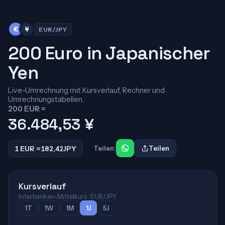
€
¥
EUR/JPY
200 Euro in Japanischer
Yen
Live-Umrechnung mit Kursverlauf, Rechner und
Umrechnungstabellen.
200 EUR =
36.484,53
¥
1 EUR =
182,42
JPY
Teilen:
Teilen
Kursverlauf
Interbanken-Mittelkurs · EUR/JPY
1T
1W
1M
1J
5J