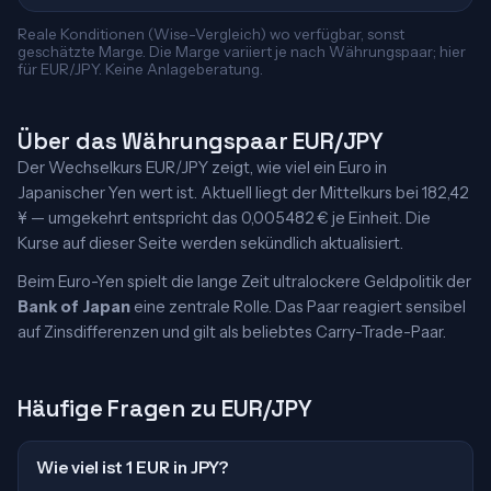
Reale Konditionen (Wise-Vergleich) wo verfügbar, sonst
geschätzte Marge. Die Marge variiert je nach Währungspaar; hier
für EUR/JPY. Keine Anlageberatung.
Über das Währungspaar EUR/JPY
Der Wechselkurs EUR/JPY zeigt, wie viel ein Euro in
Japanischer Yen wert ist. Aktuell liegt der Mittelkurs bei 182,42
¥ — umgekehrt entspricht das 0,005482 € je Einheit. Die
Kurse auf dieser Seite werden sekündlich aktualisiert.
Beim Euro-Yen spielt die lange Zeit ultralockere Geldpolitik der
Bank of Japan
eine zentrale Rolle. Das Paar reagiert sensibel
auf Zinsdifferenzen und gilt als beliebtes Carry-Trade-Paar.
Häufige Fragen zu EUR/JPY
Wie viel ist 1 EUR in JPY?