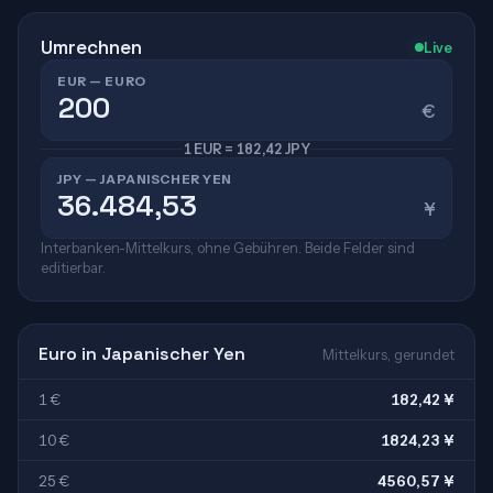
Umrechnen
Live
EUR — EURO
€
1 EUR = 182,42 JPY
JPY — JAPANISCHER YEN
¥
Interbanken-Mittelkurs, ohne Gebühren. Beide Felder sind
editierbar.
Euro in Japanischer Yen
Mittelkurs, gerundet
1 €
182,42 ¥
10 €
1824,23 ¥
25 €
4560,57 ¥