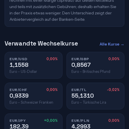
rechnen mit einer Marge (Spread) auf diesen Mittelkurs
und teils mit zusätzlichen Gebühren; deshalb erhalten Sie
in der Praxis etwas weniger. Den Unterschied zeigt der
Anbietervergleich auf der Banken-Seite.
Verwandte Wechselkurse
Alle Kurse →
EUR/USD
0,00%
EUR/GBP
0,00%
1,1558
0,8567
Euro – US-Dollar
Euro – Britisches Pfund
EUR/CHF
0,00%
EUR/TL
-0,02%
0,9339
55,1310
Euro – Schweizer Franken
Euro – Türkische Lira
EUR/JPY
+0,00%
EUR/PLN
0,00%
182,39
4,2993