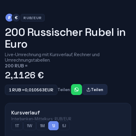
₽
€
RUB/EUR
200 Russischer Rubel in
Euro
Live-Umrechnung mit Kursverlauf, Rechner und
Umrechnungstabellen.
200 RUB =
2,1126
€
1 RUB =
0,010563
EUR
Teilen:
Teilen
Kursverlauf
Interbanken-Mittelkurs · RUB/EUR
1T
1W
1M
1J
5J