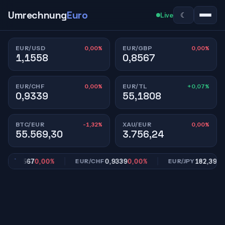
Umrechnung
Euro
☾
Live
0,00%
0,00%
EUR/USD
EUR/GBP
1,1558
0,8567
0,00%
+0,07%
EUR/CHF
EUR/TL
0,9339
55,1808
-1,32%
0,00%
BTC/EUR
XAU/EUR
55.569,30
3.756,24
0,8567
0,00%
0,9339
0,00%
182,39
0,00
P
EUR/CHF
EUR/JPY