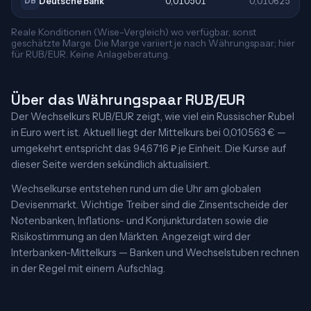
Deutsche Bank
0,010501
0,010625
DB
Reale Konditionen (Wise-Vergleich) wo verfügbar, sonst
geschätzte Marge. Die Marge variiert je nach Währungspaar; hier
für RUB/EUR. Keine Anlageberatung.
Über das Währungspaar RUB/EUR
Der Wechselkurs RUB/EUR zeigt, wie viel ein Russischer Rubel
in Euro wert ist. Aktuell liegt der Mittelkurs bei 0,010563 € —
umgekehrt entspricht das 94,6716 ₽ je Einheit. Die Kurse auf
dieser Seite werden sekündlich aktualisiert.
Wechselkurse entstehen rund um die Uhr am globalen
Devisenmarkt. Wichtige Treiber sind die Zinsentscheide der
Notenbanken, Inflations- und Konjunkturdaten sowie die
Risikostimmung an den Märkten. Angezeigt wird der
Interbanken-Mittelkurs — Banken und Wechselstuben rechnen
in der Regel mit einem Aufschlag.