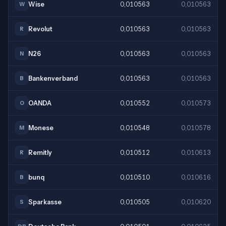
Wise
0,010563
0,010563
W
Revolut
0,010563
0,010563
R
N26
0,010563
0,010563
N
Bankenverband
0,010563
0,010563
B
OANDA
0,010552
0,010573
O
Monese
0,010548
0,010578
M
Remitly
0,010512
0,010613
R
bunq
0,010510
0,010616
B
Sparkasse
0,010505
0,010620
S