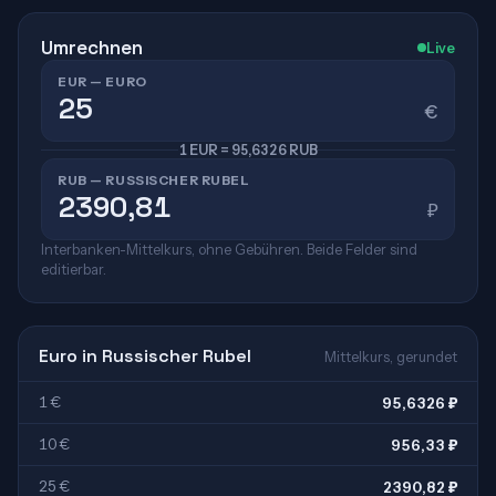
Umrechnen
Live
EUR — EURO
€
1 EUR = 95,6326 RUB
RUB — RUSSISCHER RUBEL
₽
Interbanken-Mittelkurs, ohne Gebühren. Beide Felder sind
editierbar.
Euro in Russischer Rubel
Mittelkurs, gerundet
1 €
95,6326 ₽
10 €
956,33 ₽
25 €
2390,82 ₽