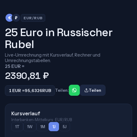
€
₽
EUR/RUB
25 Euro in Russischer
Rubel
Live-Umrechnung mit Kursverlauf, Rechner und
Umrechnungstabellen.
25 EUR =
2390,81
₽
1 EUR =
95,6326
RUB
Teilen:
Teilen
Kursverlauf
Interbanken-Mittelkurs · EUR/RUB
1T
1W
1M
1J
5J