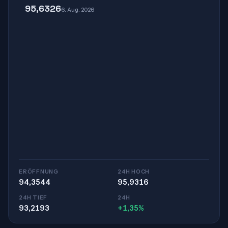
95,6326
6. Aug. 2026
ERÖFFNUNG
24H HOCH
94,3544
95,9316
24H TIEF
24H
93,2193
+1,35%