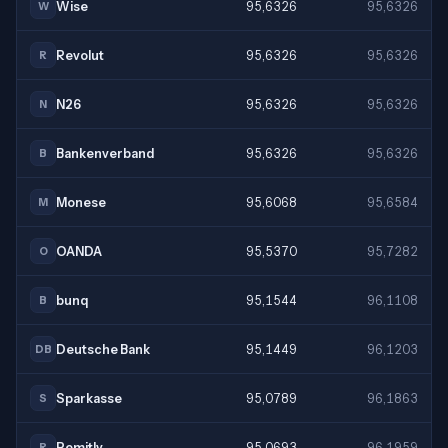
Wise
95,6326
95,6326
W
Revolut
95,6326
95,6326
R
N26
95,6326
95,6326
N
Bankenverband
95,6326
95,6326
B
Monese
95,6068
95,6584
M
OANDA
95,5370
95,7282
O
bunq
95,1544
96,1108
B
Deutsche Bank
95,1449
96,1203
DB
Sparkasse
95,0789
96,1863
S
Remitly
95,0693
96,1959
R