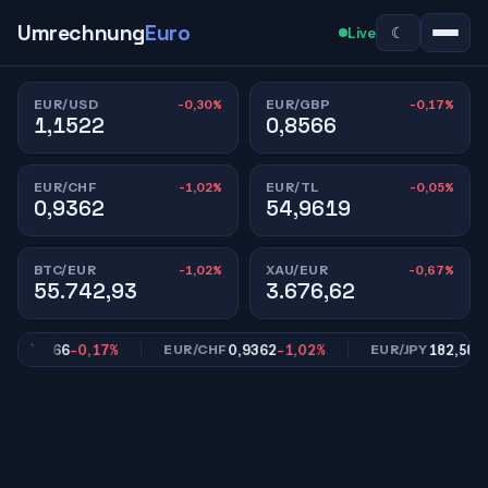
Umrechnung
Euro
☾
Live
-0,30%
-0,17%
EUR/USD
EUR/GBP
1,1522
0,8566
-1,02%
-0,05%
EUR/CHF
EUR/TL
0,9362
54,9619
-1,02%
-0,67%
BTC/EUR
XAU/EUR
55.742,93
3.676,62
0,8566
-0,17%
0,9362
-1,02%
182,58
-0,8
P
EUR/CHF
EUR/JPY