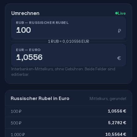
Umrechnen
Live
RUB — RUSSISCHER RUBEL
₽
1 RUB = 0,010556 EUR
EUR — EURO
€
Interbanken-Mittelkurs, ohne Gebühren. Beide Felder sind
editierbar.
Russischer Rubel in Euro
Mittelkurs, gerundet
1,0556 €
100 ₽
5,2782 €
500 ₽
10,5564 €
1.000 ₽