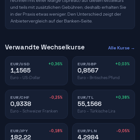
rechnen mit einer Marge (Spread) auf diesen Mittelkurs
und teils mit zusätzlichen Gebühren; deshalb erhalten Sie
in der Praxis etwas weniger. Den Unterschied zeigt der
Anbietervergleich auf der Banken-Seite.
Verwandte Wechselkurse
Alle Kurse →
EUR/USD
+0,36%
EUR/GBP
+0,03%
1,1565
0,8567
Euro – US-Dollar
Euro – Britisches Pfund
EUR/CHF
-0,25%
EUR/TL
+0,38%
0,9338
55,1566
Euro – Schweizer Franken
Euro – Türkische Lira
EUR/JPY
-0,18%
EUR/PLN
-0,05%
182,22
4,2984