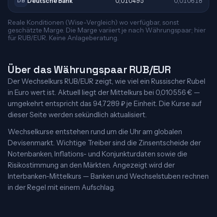
Deutsche Bank
0,010495
0,010618
DB
Reale Konditionen (Wise-Vergleich) wo verfügbar, sonst
geschätzte Marge. Die Marge variiert je nach Währungspaar; hier
für RUB/EUR. Keine Anlageberatung.
Über das Währungspaar RUB/EUR
Der Wechselkurs RUB/EUR zeigt, wie viel ein Russischer Rubel
in Euro wert ist. Aktuell liegt der Mittelkurs bei 0,010556 € —
umgekehrt entspricht das 94,7289 ₽ je Einheit. Die Kurse auf
dieser Seite werden sekündlich aktualisiert.
Wechselkurse entstehen rund um die Uhr am globalen
Devisenmarkt. Wichtige Treiber sind die Zinsentscheide der
Notenbanken, Inflations- und Konjunkturdaten sowie die
Risikostimmung an den Märkten. Angezeigt wird der
Interbanken-Mittelkurs — Banken und Wechselstuben rechnen
in der Regel mit einem Aufschlag.