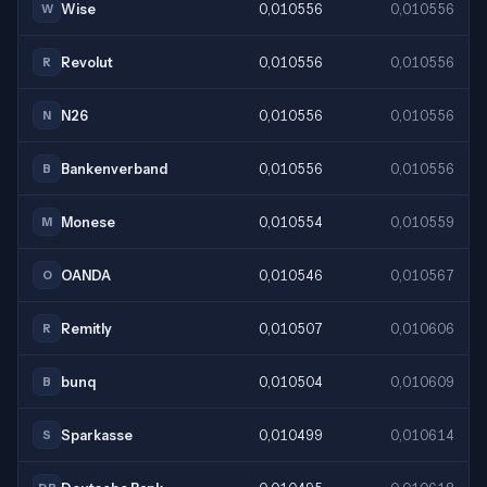
Wise
0,010556
0,010556
W
Revolut
0,010556
0,010556
R
N26
0,010556
0,010556
N
Bankenverband
0,010556
0,010556
B
Monese
0,010554
0,010559
M
OANDA
0,010546
0,010567
O
Remitly
0,010507
0,010606
R
bunq
0,010504
0,010609
B
Sparkasse
0,010499
0,010614
S