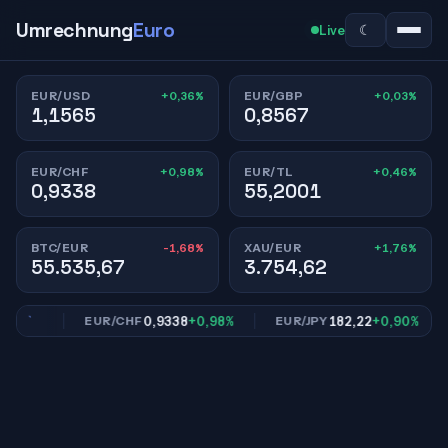
Umrechnung
Euro
☾
Live
+0,36%
+0,03%
EUR/USD
EUR/GBP
1,1565
0,8567
+0,98%
+0,46%
EUR/CHF
EUR/TL
0,9338
55,2001
-1,68%
+1,76%
BTC/EUR
XAU/EUR
55.535,67
3.754,62
,03%
0,9338
+0,98%
182,22
+0,90%
EUR/CHF
EUR/JPY