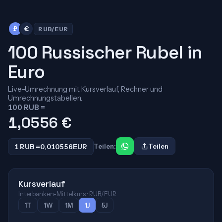
₽
€
RUB/EUR
100 Russischer Rubel in
Euro
Live-Umrechnung mit Kursverlauf, Rechner und
Umrechnungstabellen.
100 RUB =
1,0556
€
1 RUB =
0,010556
EUR
Teilen:
Teilen
Kursverlauf
Interbanken-Mittelkurs · RUB/EUR
1T
1W
1M
1J
5J