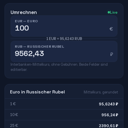
Umrechnen
Live
EUR — EURO
€
1 EUR = 95,6243 RUB
RUB — RUSSISCHER RUBEL
₽
Interbanken-Mittelkurs, ohne Gebühren. Beide Felder sind
editierbar.
Euro in Russischer Rubel
Mittelkurs, gerundet
1 €
95,6243 ₽
10 €
956,24 ₽
25 €
2390,61 ₽