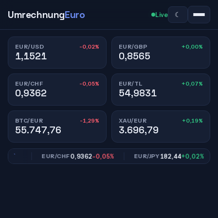
Umrechnung
Euro
☾
Live
-0,02%
+0,00%
EUR/USD
EUR/GBP
1,1521
0,8565
-0,05%
+0,07%
EUR/CHF
EUR/TL
0,9362
54,9831
-1,29%
+0,19%
BTC/EUR
XAU/EUR
55.747,76
3.696,79
,00%
0,9362
-0,05%
182,44
+0,02%
EUR/CHF
EUR/JPY