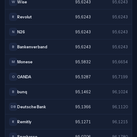
Wise
95,6243
95,6243
W
Revolut
95,6243
95,6243
R
N26
95,6243
95,6243
N
Bankenverband
95,6243
95,6243
B
Monese
95,5832
95,6654
M
OANDA
95,5287
95,7199
O
bunq
95,1462
96,1024
B
Deutsche Bank
95,1366
96,1120
DB
Remitly
95,1271
96,1215
R
Sparkasse
95,0706
96,1780
S