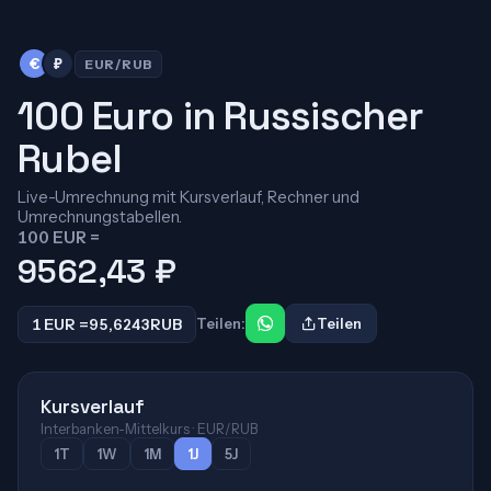
€
₽
EUR/RUB
100 Euro in Russischer
Rubel
Live-Umrechnung mit Kursverlauf, Rechner und
Umrechnungstabellen.
100 EUR =
9562,43
₽
1 EUR =
95,6243
RUB
Teilen:
Teilen
Kursverlauf
Interbanken-Mittelkurs · EUR/RUB
1T
1W
1M
1J
5J