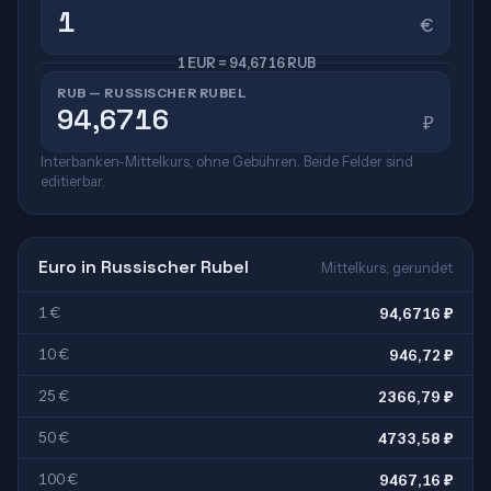
€
1 EUR = 94,6716 RUB
RUB — RUSSISCHER RUBEL
₽
Interbanken-Mittelkurs, ohne Gebühren. Beide Felder sind
editierbar.
Euro in Russischer Rubel
Mittelkurs, gerundet
1 €
94,6716 ₽
10 €
946,72 ₽
25 €
2366,79 ₽
50 €
4733,58 ₽
100 €
9467,16 ₽