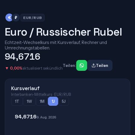
€
₽
EUR/RUB
Euro / Russischer Rubel
Echtzeit-Wechselkurs mit Kursverlauf, Rechner und
Umrechnungstabellen.
94,6716
Teilen:
Teilen
▼ 0,00%
aktualisiert sekündlich
Kursverlauf
Interbanken-Mittelkurs · EUR/RUB
1T
1W
1M
1J
5J
94,6716
9. Aug. 2026