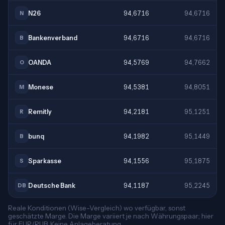
N26
94,6716
94,6716
N
Bankenverband
94,6716
94,6716
B
OANDA
94,5769
94,7662
O
Monese
94,5381
94,8051
M
Remitly
94,2181
95,1251
R
bunq
94,1982
95,1449
B
Sparkasse
94,1556
95,1875
S
Deutsche Bank
94,1187
95,2245
DB
Reale Konditionen (Wise-Vergleich) wo verfügbar, sonst
geschätzte Marge. Die Marge variiert je nach Währungspaar; hier
für EUR/RUB. Keine Anlageberatung.