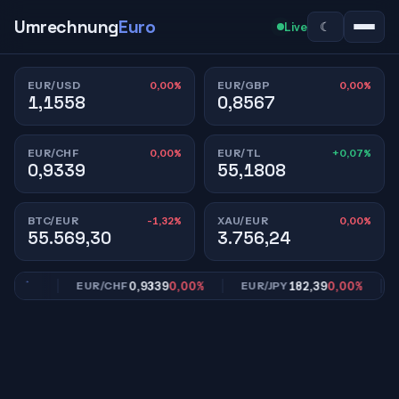
Umrechnung
Euro
☾
Live
0,00%
0,00%
EUR/USD
EUR/GBP
1,1558
0,8567
0,00%
+0,07%
EUR/CHF
EUR/TL
0,9339
55,1808
-1,32%
0,00%
BTC/EUR
XAU/EUR
55.569,30
3.756,24
,00%
0,9339
0,00%
182,39
0,00%
EUR/CHF
EUR/JPY
EU