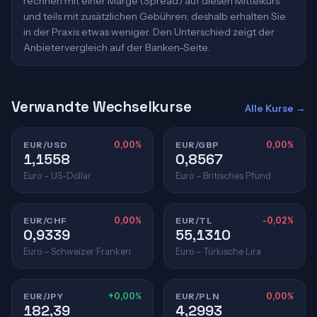
rechnen mit einer Marge (Spread) auf diesen Mittelkurs
und teils mit zusätzlichen Gebühren; deshalb erhalten Sie
in der Praxis etwas weniger. Den Unterschied zeigt der
Anbietervergleich auf der Banken-Seite.
Verwandte Wechselkurse
Alle Kurse →
EUR/USD
0,00%
EUR/GBP
0,00%
1,1558
0,8567
Euro – US-Dollar
Euro – Britisches Pfund
EUR/CHF
0,00%
EUR/TL
-0,02%
0,9339
55,1310
Euro – Schweizer Franken
Euro – Türkische Lira
EUR/JPY
+0,00%
EUR/PLN
0,00%
182,39
4,2993