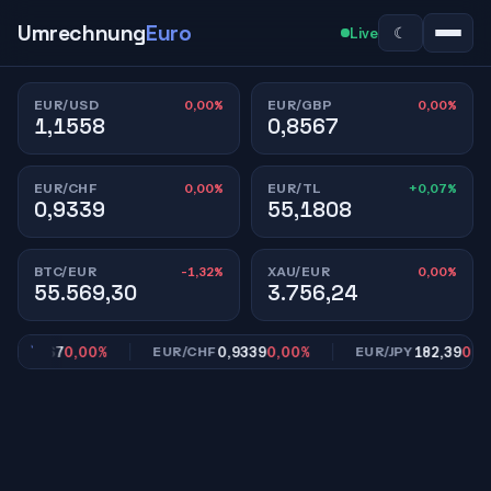
Umrechnung
Euro
☾
Live
0,00%
0,00%
EUR/USD
EUR/GBP
1,1558
0,8567
0,00%
+0,07%
EUR/CHF
EUR/TL
0,9339
55,1808
-1,32%
0,00%
BTC/EUR
XAU/EUR
55.569,30
3.756,24
0,8567
0,00%
0,9339
0,00%
182,39
0,00%
EUR/CHF
EUR/JPY