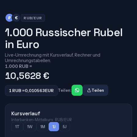
₽
€
RUB/EUR
1.000 Russischer Rubel
in Euro
Live-Umrechnung mit Kursverlauf, Rechner und
Umrechnungstabellen.
1.000 RUB =
10,5628
€
1 RUB =
0,010563
EUR
Teilen:
Teilen
Kursverlauf
Interbanken-Mittelkurs · RUB/EUR
1T
1W
1M
1J
5J