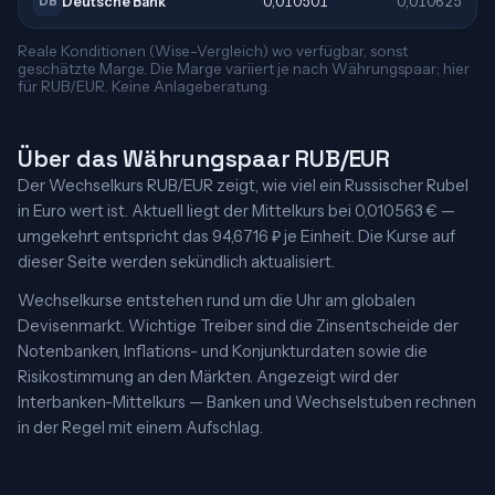
Deutsche Bank
0,010501
0,010625
DB
Reale Konditionen (Wise-Vergleich) wo verfügbar, sonst
geschätzte Marge. Die Marge variiert je nach Währungspaar; hier
für RUB/EUR. Keine Anlageberatung.
Über das Währungspaar RUB/EUR
Der Wechselkurs RUB/EUR zeigt, wie viel ein Russischer Rubel
in Euro wert ist. Aktuell liegt der Mittelkurs bei 0,010563 € —
umgekehrt entspricht das 94,6716 ₽ je Einheit. Die Kurse auf
dieser Seite werden sekündlich aktualisiert.
Wechselkurse entstehen rund um die Uhr am globalen
Devisenmarkt. Wichtige Treiber sind die Zinsentscheide der
Notenbanken, Inflations- und Konjunkturdaten sowie die
Risikostimmung an den Märkten. Angezeigt wird der
Interbanken-Mittelkurs — Banken und Wechselstuben rechnen
in der Regel mit einem Aufschlag.