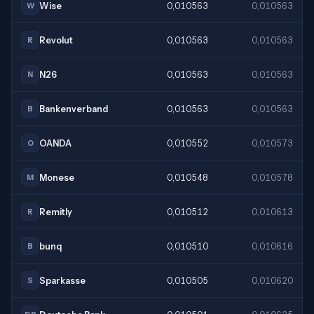
Wise
0,010563
0,010563
W
Revolut
0,010563
0,010563
R
N26
0,010563
0,010563
N
Bankenverband
0,010563
0,010563
B
OANDA
0,010552
0,010573
O
Monese
0,010548
0,010578
M
Remitly
0,010512
0,010613
R
bunq
0,010510
0,010616
B
Sparkasse
0,010505
0,010620
S