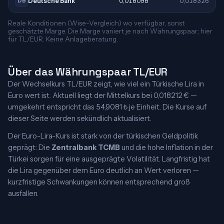
Deutsche Bank
0,018098
0,018326
DB
Reale Konditionen (Wise-Vergleich) wo verfügbar, sonst
geschätzte Marge. Die Marge variiert je nach Währungspaar; hier
für TL/EUR. Keine Anlageberatung.
Über das Währungspaar TL/EUR
Der Wechselkurs TL/EUR zeigt, wie viel ein Türkische Lira in
Euro wert ist. Aktuell liegt der Mittelkurs bei 0,018212 € —
umgekehrt entspricht das 54,9081 ₺ je Einheit. Die Kurse auf
dieser Seite werden sekündlich aktualisiert.
Der Euro-Lira-Kurs ist stark von der türkischen Geldpolitik
geprägt: Die
Zentralbank TCMB
und die hohe Inflation in der
Türkei sorgen für eine ausgeprägte Volatilität. Langfristig hat
die Lira gegenüber dem Euro deutlich an Wert verloren —
kurzfristige Schwankungen können entsprechend groß
ausfallen.