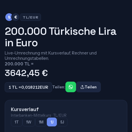
₺
€
TL/EUR
200.000 Türkische Lira
in Euro
Live-Umrechnung mit Kursverlauf, Rechner und
Umrechnungstabellen.
200.000 TL =
3642,45
€
1 TL =
0,018212
EUR
Teilen:
Teilen
Kursverlauf
Interbanken-Mittelkurs · TL/EUR
1T
1W
1M
1J
5J