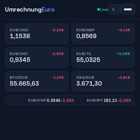
Umrechnung
Euro
☾
Live
-0,16%
-0,14%
EUR/USD
EUR/GBP
1,1538
0,8569
-0,56%
+0,08%
EUR/CHF
EUR/TL
0,9345
55,0325
-1,15%
-0,81%
BTC/EUR
XAU/EUR
55.665,63
3.671,30
,14%
0,9345
-0,56%
182,21
-0,36%
EUR/CHF
EUR/JPY