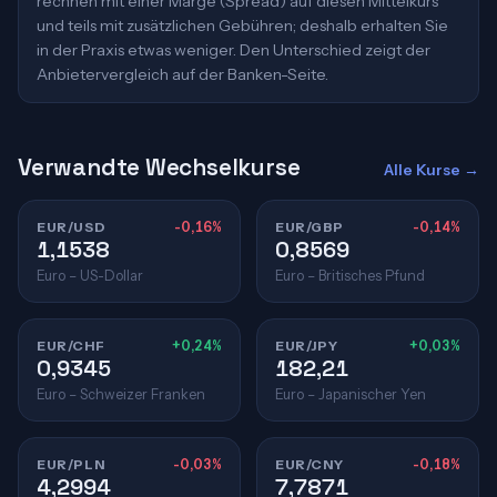
rechnen mit einer Marge (Spread) auf diesen Mittelkurs
und teils mit zusätzlichen Gebühren; deshalb erhalten Sie
in der Praxis etwas weniger. Den Unterschied zeigt der
Anbietervergleich auf der Banken-Seite.
Verwandte Wechselkurse
Alle Kurse →
EUR/USD
-0,16%
EUR/GBP
-0,14%
1,1538
0,8569
Euro – US-Dollar
Euro – Britisches Pfund
EUR/CHF
+0,24%
EUR/JPY
+0,03%
0,9345
182,21
Euro – Schweizer Franken
Euro – Japanischer Yen
EUR/PLN
-0,03%
EUR/CNY
-0,18%
4,2994
7,7871