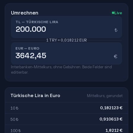
Umrechnen
Live
TL — TÜRKISCHE LIRA
₺
1 TRY = 0,018212 EUR
EUR — EURO
€
Interbanken-Mittelkurs, ohne Gebühren. Beide Felder sind
editierbar.
Türkische Lira in Euro
Mittelkurs, gerundet
0,182123 €
10 ₺
0,910613 €
50 ₺
1,8212 €
100 ₺