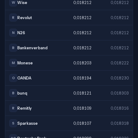
Wise
0,018212
0,018212
W
Revolut
0,018212
0,018212
R
N26
0,018212
0,018212
N
Bankenverband
0,018212
0,018212
B
Monese
0,018203
0,018222
M
OANDA
0,018194
0,018230
O
bunq
0,018121
0,018303
B
Remitly
0,018109
0,018316
R
Sparkasse
0,018107
0,018318
S