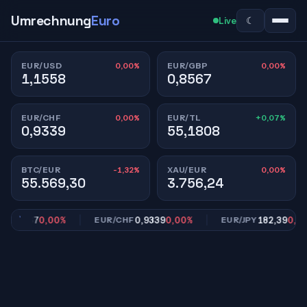
Umrechnung
Euro
☾
Live
0,00%
0,00%
EUR/USD
EUR/GBP
1,1558
0,8567
0,00%
+0,07%
EUR/CHF
EUR/TL
0,9339
55,1808
-1,32%
0,00%
BTC/EUR
XAU/EUR
55.569,30
3.756,24
0,8567
0,00%
0,9339
0,00%
182,39
0,00%
EUR/CHF
EUR/JPY