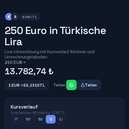
€
₺
EUR/TL
250 Euro in Türkische
Lira
Live-Umrechnung mit Kursverlauf, Rechner und
Umrechnungstabellen.
250 EUR =
13.782,74
₺
1 EUR =
55,1310
TL
Teilen:
Teilen
Kursverlauf
Interbanken-Mittelkurs · EUR/TL
1T
1W
1M
1J
5J