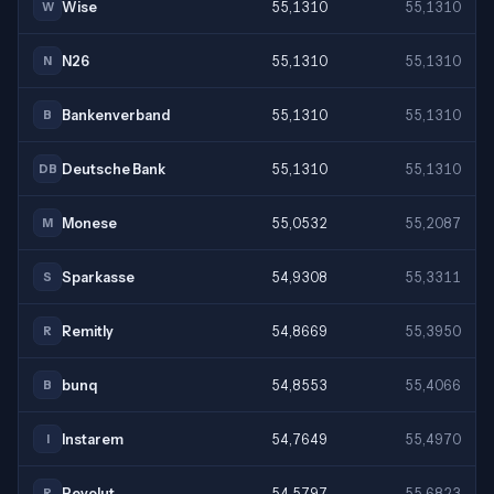
Wise
55,1310
55,1310
W
N26
55,1310
55,1310
N
Bankenverband
55,1310
55,1310
B
Deutsche Bank
55,1310
55,1310
DB
Monese
55,0532
55,2087
M
Sparkasse
54,9308
55,3311
S
Remitly
54,8669
55,3950
R
bunq
54,8553
55,4066
B
Instarem
54,7649
55,4970
I
Revolut
54,5797
55,6823
R