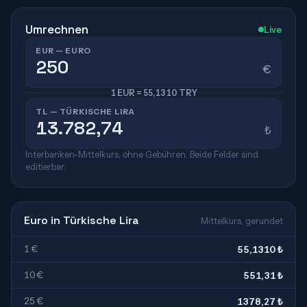
Umrechnen
Live
EUR — EURO
€
1 EUR = 55,1310 TRY
TL — TÜRKISCHE LIRA
₺
Interbanken-Mittelkurs, ohne Gebühren. Beide Felder sind
editierbar.
Euro in Türkische Lira
Mittelkurs, gerundet
1 €
55,1310 ₺
10 €
551,31 ₺
25 €
1378,27 ₺