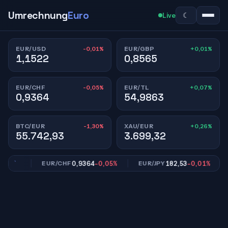
Umrechnung
Euro
☾
Live
-0,01%
+0,01%
EUR/USD
EUR/GBP
1,1522
0,8565
-0,05%
+0,07%
EUR/CHF
EUR/TL
0,9364
54,9863
-1,30%
+0,26%
BTC/EUR
XAU/EUR
55.742,93
3.699,32
01%
0,9364
-0,05%
182,53
-0,01%
EUR/CHF
EUR/JPY
E