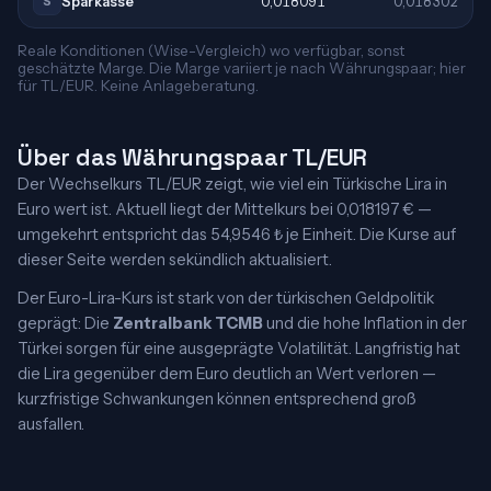
Sparkasse
0,018091
0,018302
S
Reale Konditionen (Wise-Vergleich) wo verfügbar, sonst
geschätzte Marge. Die Marge variiert je nach Währungspaar; hier
für TL/EUR. Keine Anlageberatung.
Über das Währungspaar TL/EUR
Der Wechselkurs TL/EUR zeigt, wie viel ein Türkische Lira in
Euro wert ist. Aktuell liegt der Mittelkurs bei 0,018197 € —
umgekehrt entspricht das 54,9546 ₺ je Einheit. Die Kurse auf
dieser Seite werden sekündlich aktualisiert.
Der Euro-Lira-Kurs ist stark von der türkischen Geldpolitik
geprägt: Die
Zentralbank TCMB
und die hohe Inflation in der
Türkei sorgen für eine ausgeprägte Volatilität. Langfristig hat
die Lira gegenüber dem Euro deutlich an Wert verloren —
kurzfristige Schwankungen können entsprechend groß
ausfallen.