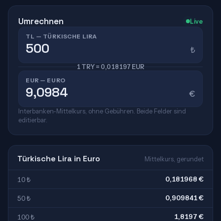
Umrechnen
Live
TL — TÜRKISCHE LIRA
₺
1 TRY = 0,018197 EUR
EUR — EURO
€
Interbanken-Mittelkurs, ohne Gebühren. Beide Felder sind
editierbar.
Türkische Lira in Euro
Mittelkurs, gerundet
0,181968 €
10 ₺
0,909841 €
50 ₺
1,8197 €
100 ₺