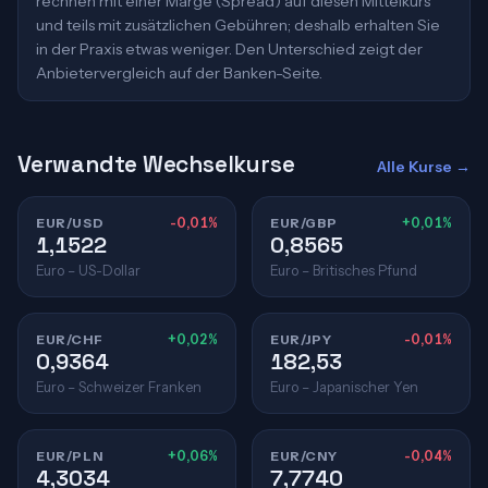
rechnen mit einer Marge (Spread) auf diesen Mittelkurs
und teils mit zusätzlichen Gebühren; deshalb erhalten Sie
in der Praxis etwas weniger. Den Unterschied zeigt der
Anbietervergleich auf der Banken-Seite.
Verwandte Wechselkurse
Alle Kurse →
EUR/USD
-0,01%
EUR/GBP
+0,01%
1,1522
0,8565
Euro – US-Dollar
Euro – Britisches Pfund
EUR/CHF
+0,02%
EUR/JPY
-0,01%
0,9364
182,53
Euro – Schweizer Franken
Euro – Japanischer Yen
EUR/PLN
+0,06%
EUR/CNY
-0,04%
4,3034
7,7740