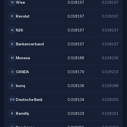
Wise
0,018197
0,018197
W
Revolut
0,018197
0,018197
R
N26
0,018197
0,018197
N
Bankenverband
0,018197
0,018197
B
Monese
0,018188
0,018206
M
OANDA
0,018179
0,018215
O
bunq
0,018106
0,018288
B
Deutsche Bank
0,018104
0,018290
DB
Remitly
0,018103
0,018291
R