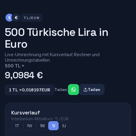
₺
€
TL/EUR
500 Türkische Lira in
Euro
Live-Umrechnung mit Kursverlauf, Rechner und
Umrechnungstabellen.
500 TL =
9,0984
€
1 TL =
0,018197
EUR
Teilen:
Teilen
Kursverlauf
Interbanken-Mittelkurs · TL/EUR
1T
1W
1M
1J
5J