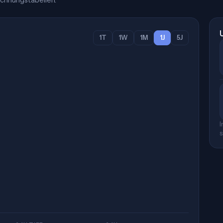
chnungstabellen.
1T
1W
1M
1J
5J
I
s