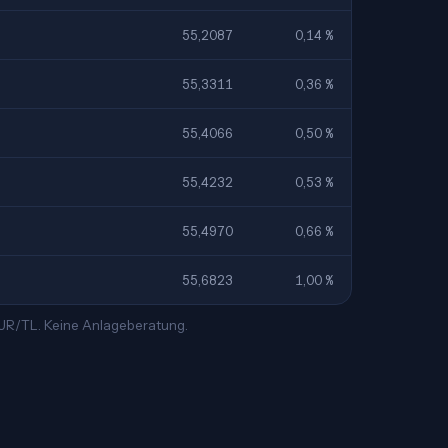
55,2087
0,14 %
55,3311
0,36 %
55,4066
0,50 %
55,4232
0,53 %
55,4970
0,66 %
55,6823
1,00 %
EUR/TL. Keine Anlageberatung.