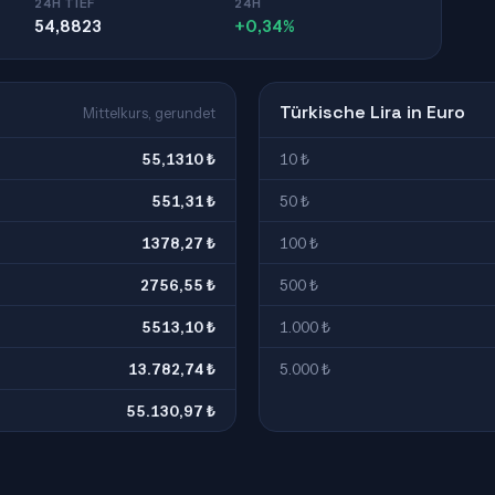
24H TIEF
24H
54,8823
+0,34%
Türkische Lira in Euro
Mittelkurs, gerundet
55,1310 ₺
10 ₺
551,31 ₺
50 ₺
1378,27 ₺
100 ₺
2756,55 ₺
500 ₺
5513,10 ₺
1.000 ₺
13.782,74 ₺
5.000 ₺
55.130,97 ₺