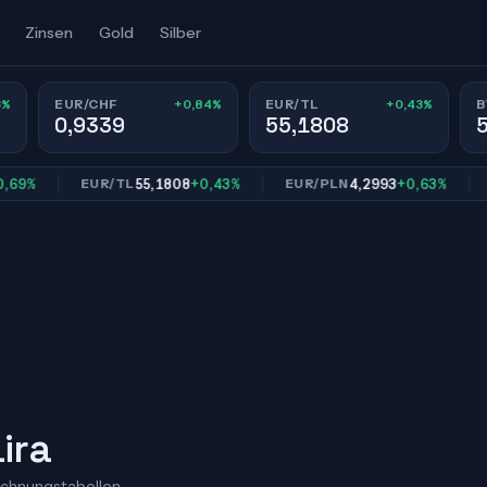
Zinsen
Gold
Silber
3%
+0,84%
+0,43%
EUR/CHF
EUR/TL
B
0,9339
55,1808
55,1808
+0,43%
4,2993
+0,63%
EUR/TL
EUR/PLN
EUR
ira