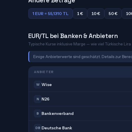
Andere Beträge
1 EUR = 55,1310 TL
1 €
10 €
50 €
10
EUR/TL bei Banken & Anbietern
Typische Kurse inklusive Marge — wie viel Türkische Lira 
Einige Anbieterwerte sind geschätzt. Details zur Ber
ANBIETER
Wise
W
N26
N
Bankenverband
B
Deutsche Bank
DB