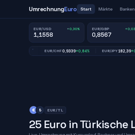
Umrechnung
Euro
Start
Märkte
Banken
+0,30%
+0,0
EUR/USD
EUR/GBP
1,1558
0,8567
8567
+0,03%
0,9339
+0,84%
182,39
+0,69%
EUR/CHF
EUR/JPY
€
₺
EUR/TL
25 Euro in Türkische L