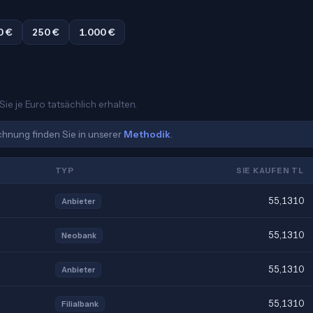
0 €
250 €
1.000 €
Sie je Euro tatsächlich erhalten.
echnung finden Sie in unserer
Methodik
.
TYP
SIE KAUFEN TL
55,1310
Anbieter
55,1310
Neobank
55,1310
Anbieter
55,1310
Filialbank