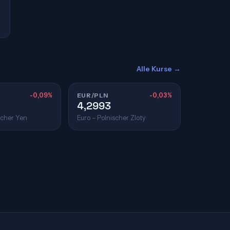
Alle Kurse →
-0,09%
EUR/PLN
-0,03%
4,2993
scher Yen
Euro – Polnischer Zloty