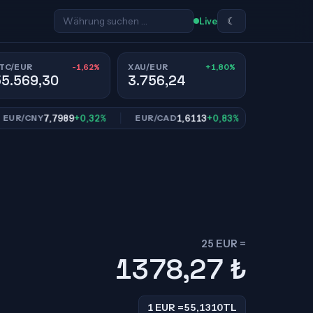
☾
Live
-1,62%
+1,80%
TC/EUR
XAU/EUR
55.569,30
3.756,24
7,7989
+0,32%
1,6113
+0,83%
10,95
/CNY
EUR/CAD
EUR/SEK
25 EUR =
1378,27
₺
1 EUR =
55,1310
TL