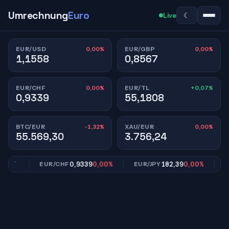
Umrechnung
Euro
☾
Live
0,00%
0,00%
EUR/USD
EUR/GBP
1,1558
0,8567
0,00%
+0,07%
EUR/CHF
EUR/TL
0,9339
55,1808
-1,32%
0,00%
BTC/EUR
XAU/EUR
55.569,30
3.756,24
00%
0,9339
0,00%
182,39
0,00%
EUR/CHF
EUR/JPY
EUR