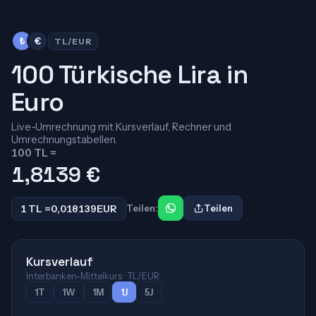
₺
€
TL/EUR
100 Türkische Lira in
Euro
Live-Umrechnung mit Kursverlauf, Rechner und
Umrechnungstabellen.
100 TL =
1,8139
€
1 TL =
0,018139
EUR
Teilen:
Teilen
Kursverlauf
Interbanken-Mittelkurs · TL/EUR
1T
1W
1M
1J
5J