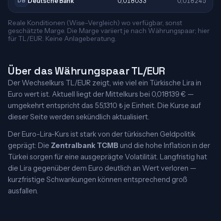
Deutsche Bank
0,018033
0,018245
DB
Reale Konditionen (Wise-Vergleich) wo verfügbar, sonst
geschätzte Marge. Die Marge variiert je nach Währungspaar; hier
für TL/EUR. Keine Anlageberatung.
Über das Währungspaar TL/EUR
Der Wechselkurs TL/EUR zeigt, wie viel ein Türkische Lira in
Euro wert ist. Aktuell liegt der Mittelkurs bei 0,018139 € —
umgekehrt entspricht das 55,1310 ₺ je Einheit. Die Kurse auf
dieser Seite werden sekündlich aktualisiert.
Der Euro-Lira-Kurs ist stark von der türkischen Geldpolitik
geprägt: Die
Zentralbank TCMB
und die hohe Inflation in der
Türkei sorgen für eine ausgeprägte Volatilität. Langfristig hat
die Lira gegenüber dem Euro deutlich an Wert verloren —
kurzfristige Schwankungen können entsprechend groß
ausfallen.