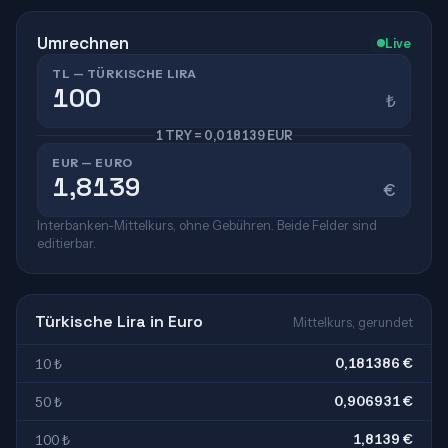
Umrechnen
Live
TL — TÜRKISCHE LIRA
₺
1 TRY = 0,018139 EUR
EUR — EURO
€
Interbanken-Mittelkurs, ohne Gebühren. Beide Felder sind
editierbar.
Türkische Lira in Euro
Mittelkurs, gerundet
0,181386 €
10 ₺
0,906931 €
50 ₺
1,8139 €
100 ₺