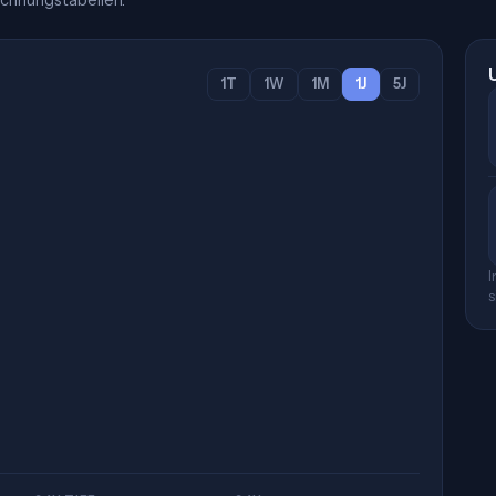
chnungstabellen.
1T
1W
1M
1J
5J
I
s