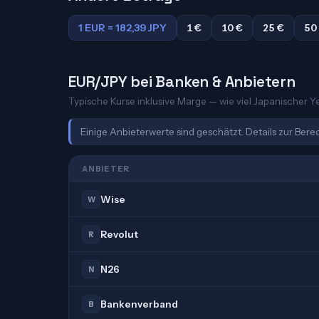
1 EUR = 182,39 JPY
1 €
10 €
25 €
50
EUR/JPY bei Banken & Anbietern
Typische Kurse inklusive Marge — wie viel Japanischer Ye
Einige Anbieterwerte sind geschätzt. Details zur Ber
ANBIETER
Wise
W
Revolut
R
N26
N
Bankenverband
B