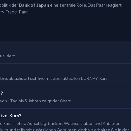
olitik der
Bank of Japan
eine zentrale Rolle. Das Paar reagiert
rry-Trade-Paar.
alisiert.
is aktualisiert sich live mit dem aktuellen EUR/JPY-Kurs.
t?
 von 1 Tag bis 5 Jahren zeigt der Chart.
Live-Kurs?
ittelkurs — ohne Aufschlag. Banken, Wechselstuben und Anbieter
urs und teils mit zusätzlichen Gebühren; deshalb erhalten Sie in der