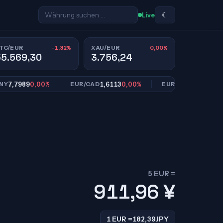
☾
Live
-1,32%
0,00%
TC/EUR
XAU/EUR
55.569,30
3.756,24
7989
0,00%
1,6113
0,00%
10,9534
+0,04%
EUR/CAD
EUR/SEK
5 EUR =
911,96
¥
1 EUR =
182,39
JPY