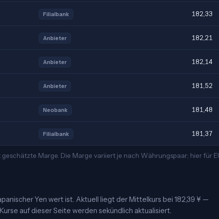
182,33
Filialbank
182,21
Anbieter
182,14
Anbieter
181,52
Anbieter
181,48
Neobank
181,37
Filialbank
 geschätzte Marge. Die Marge variiert je nach Währungspaar; hier für 
panischer Yen wert ist. Aktuell liegt der Mittelkurs bei 182,39 ¥ —
urse auf dieser Seite werden sekündlich aktualisiert.