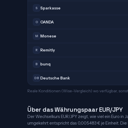
Sparkasse
S
OANDA
O
Monese
M
Remitly
R
bunq
B
Deutsche Bank
DB
Reale Konditionen (Wise-Vergleich) wo verfügbar, sonst
Über das Währungspaar EUR/JPY
Der Wechselkurs EUR/JPY zeigt, wie viel ein Euro in Ja
umgekehrt entspricht das 0,005483 € je Einheit. Die K