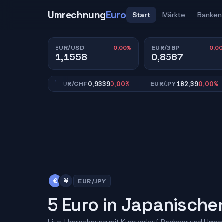
Umrechnung
Euro
Start
Märkte
Banken
0,00%
0,0
EUR/USD
EUR/GBP
1,1558
0,8567
7
0,00%
0,9339
0,00%
182,39
0,00%
EUR/CHF
EUR/JPY
€
¥
EUR/JPY
5 Euro in Japanische