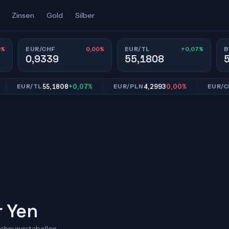
Zinsen
Gold
Silber
0%
0,00%
+0,07%
EUR/CHF
EUR/TL
B
0,9339
55,1808
55,1808
+0,07%
4,2993
0,00%
7,
EUR/TL
EUR/PLN
EUR/CNY
r Yen