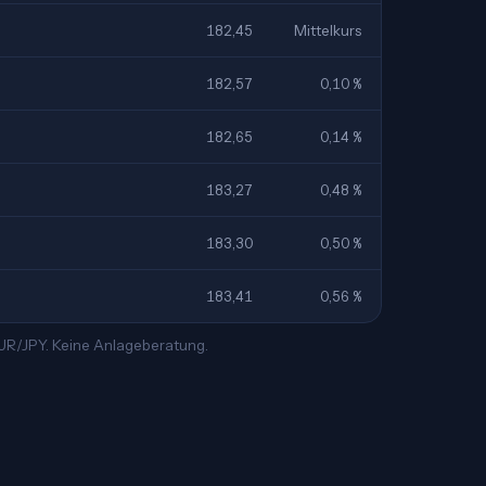
182,45
Mittelkurs
182,57
0,10 %
182,65
0,14 %
183,27
0,48 %
183,30
0,50 %
183,41
0,56 %
EUR/JPY. Keine Anlageberatung.