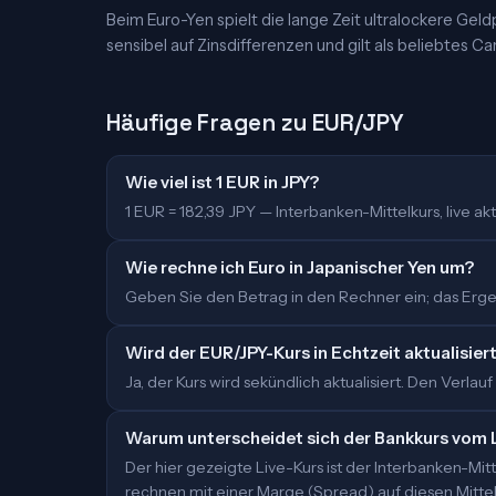
Beim Euro-Yen spielt die lange Zeit ultralockere Geldp
sensibel auf Zinsdifferenzen und gilt als beliebtes Ca
Häufige Fragen zu EUR/JPY
Wie viel ist 1 EUR in JPY?
1 EUR = 182,39 JPY — Interbanken-Mittelkurs, live aktu
Wie rechne ich Euro in Japanischer Yen um?
Geben Sie den Betrag in den Rechner ein; das Ergebn
Wird der EUR/JPY-Kurs in Echtzeit aktualisier
Ja, der Kurs wird sekündlich aktualisiert. Den Verlauf
Warum unterscheidet sich der Bankkurs vom 
Der hier gezeigte Live-Kurs ist der Interbanken-M
rechnen mit einer Marge (Spread) auf diesen Mittelk