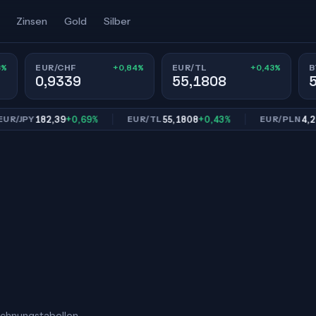
Zinsen
Gold
Silber
3%
+0,84%
+0,43%
EUR/CHF
EUR/TL
B
0,9339
55,1808
182,39
+0,69%
55,1808
+0,43%
4,2993
+
PY
EUR/TL
EUR/PLN