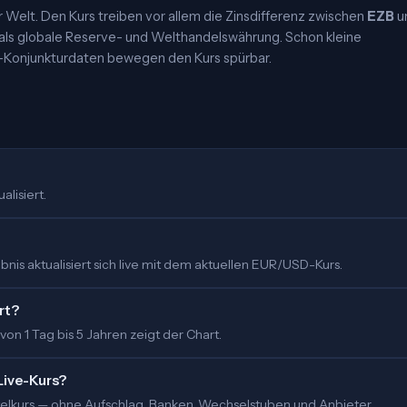
elt. Den Kurs treiben vor allem die Zinsdifferenz zwischen
EZB
u
 als globale Reserve- und Welthandelswährung. Schon kleine
-Konjunkturdaten bewegen den Kurs spürbar.
alisiert.
nis aktualisiert sich live mit dem aktuellen EUR/USD-Kurs.
rt?
 von 1 Tag bis 5 Jahren zeigt der Chart.
Live-Kurs?
ittelkurs — ohne Aufschlag. Banken, Wechselstuben und Anbieter