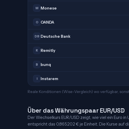
Monese
M
OANDA
O
Deutsche Bank
DB
Remitly
R
bunq
B
Instarem
I
Reale Konditionen (Wise-Vergleich) wo verfügbar, sons
Über das Währungspaar EUR/USD
Der Wechselkurs EUR/USD zeigt, wie viel ein Euro in US
entspricht das 0,865202 € je Einheit. Die Kurse auf d