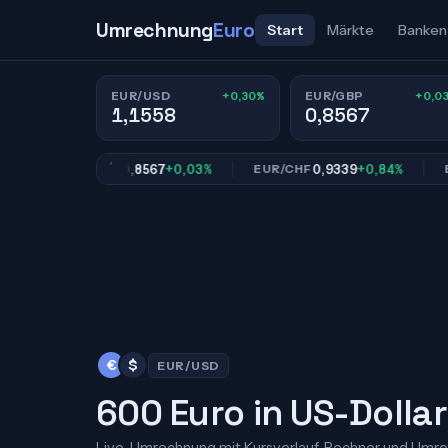
Umrechnung
Euro
Start
Märkte
Banken
+0,30%
+0,0
EUR/USD
EUR/GBP
1,1558
0,8567
0,8567
+0,03%
0,9339
+0,84%
EUR/GBP
EUR/CHF
EUR/J
€
$
EUR/USD
600 Euro in US-Dollar