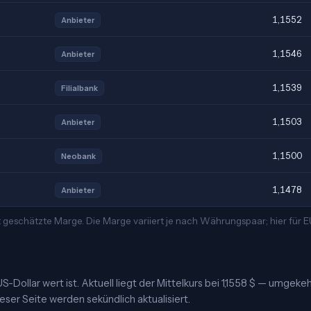
1,1552
Anbieter
1,1546
Anbieter
1,1539
Filialbank
1,1503
Anbieter
1,1500
Neobank
1,1478
Anbieter
t geschätzte Marge. Die Marge variiert je nach Währungspaar; hier für
-Dollar wert ist. Aktuell liegt der Mittelkurs bei 1,1558 $ — umgekeh
ieser Seite werden sekündlich aktualisiert.