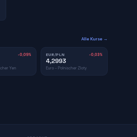
Alle Kurse →
-0,09%
EUR/PLN
-0,03%
4,2993
scher Yen
Euro – Polnischer Zloty