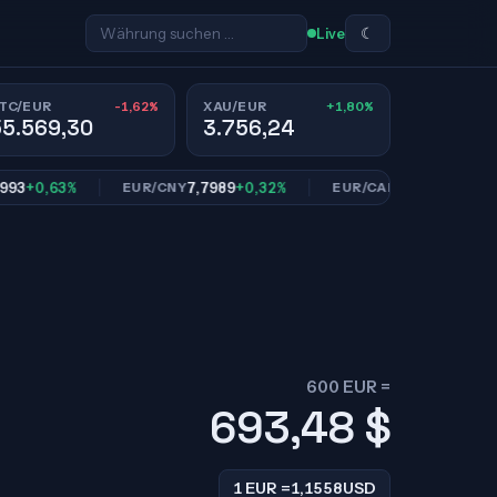
☾
Live
-1,62%
+1,80%
TC/EUR
XAU/EUR
55.569,30
3.756,24
0,63%
7,7989
+0,32%
1,6113
+0,83%
EUR/CNY
EUR/CAD
600 EUR =
693,48
$
1 EUR =
1,1558
USD