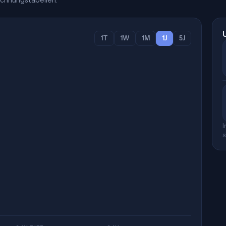
chnungstabellen.
1T
1W
1M
1J
5J
I
s