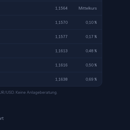
1,1564
Mittelkurs
1,1570
0,10 %
1,1577
0,17 %
1,1613
0,48 %
1,1616
0,50 %
1,1638
0,69 %
 EUR/USD. Keine Anlageberatung.
rt