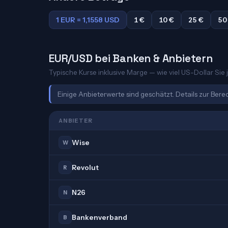
1 EUR = 1,1558 USD
1 €
10 €
25 €
50
EUR/USD bei Banken & Anbietern
Typische Kurse inklusive Marge — wie viel US-Dollar Sie j
Einige Anbieterwerte sind geschätzt. Details zur Ber
ANBIETER
Wise
W
Revolut
R
N26
N
Bankenverband
B