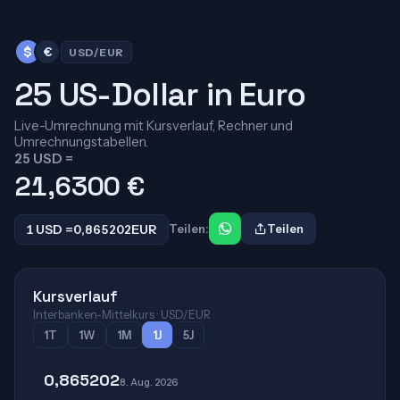
$
€
USD/EUR
25 US-Dollar in Euro
Live-Umrechnung mit Kursverlauf, Rechner und
Umrechnungstabellen.
25 USD =
21,6300
€
1 USD =
0,865202
EUR
Teilen:
Teilen
Kursverlauf
Interbanken-Mittelkurs · USD/EUR
1T
1W
1M
1J
5J
0,865202
8. Aug. 2026