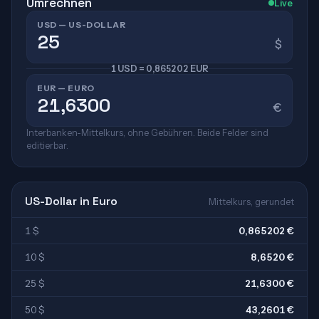
Umrechnen
Live
USD — US-DOLLAR
$
1 USD = 0,865202 EUR
EUR — EURO
€
Interbanken-Mittelkurs, ohne Gebühren. Beide Felder sind
editierbar.
US-Dollar in Euro
Mittelkurs, gerundet
1 $
0,865202 €
10 $
8,6520 €
25 $
21,6300 €
50 $
43,2601 €