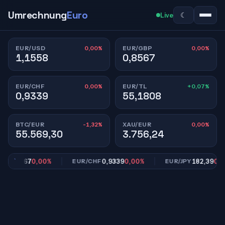
Umrechnung
Euro
☾
Live
0,00%
0,00%
EUR/USD
EUR/GBP
1,1558
0,8567
0,00%
+0,07%
EUR/CHF
EUR/TL
0,9339
55,1808
-1,32%
0,00%
BTC/EUR
XAU/EUR
55.569,30
3.756,24
0,8567
0,00%
0,9339
0,00%
182,39
0,00%
P
EUR/CHF
EUR/JPY