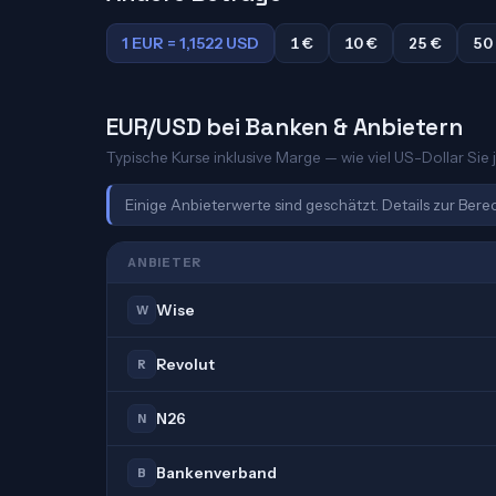
1 EUR = 1,1522 USD
1 €
10 €
25 €
50
EUR/USD bei Banken & Anbietern
Typische Kurse inklusive Marge — wie viel US-Dollar Sie j
Einige Anbieterwerte sind geschätzt. Details zur Ber
ANBIETER
Wise
W
Revolut
R
N26
N
Bankenverband
B