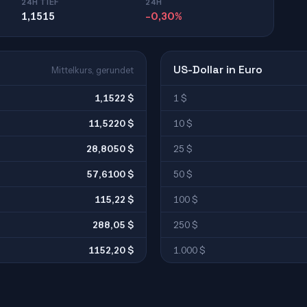
24H TIEF
24H
1,1515
-0,30%
US-Dollar in Euro
Mittelkurs, gerundet
1,1522 $
1 $
11,5220 $
10 $
28,8050 $
25 $
57,6100 $
50 $
115,22 $
100 $
288,05 $
250 $
1152,20 $
1.000 $