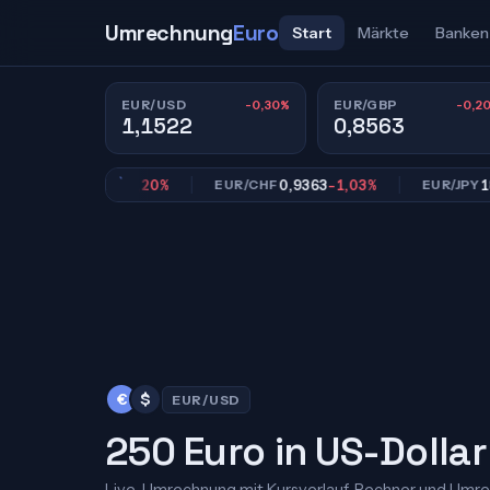
Umrechnung
Euro
Start
Märkte
Banken
-0,30%
-0,2
EUR/USD
EUR/GBP
1,1522
0,8563
0,8563
-0,20%
0,9363
-1,03%
182,52
/GBP
EUR/CHF
EUR/JPY
€
$
EUR/USD
250 Euro in US-Dollar