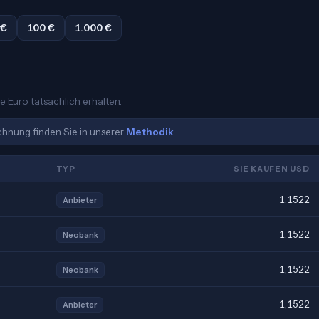
 €
100 €
1.000 €
e Euro tatsächlich erhalten.
echnung finden Sie in unserer
Methodik
.
TYP
SIE KAUFEN USD
1,1522
Anbieter
1,1522
Neobank
1,1522
Neobank
1,1522
Anbieter