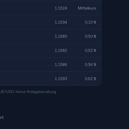
1,1524
Mittelkurs
1,1534
0,10 %
1,1580
0,50 %
1,1582
0,52 %
1,1586
0,56 %
1,1593
0,62 %
 EUR/USD. Keine Anlageberatung.
rt