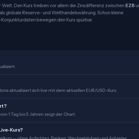
elt. Den Kurs treiben vor allem die Zinsdifferenz zwischen
EZB
u
 als globale Reserve- und Welthandelswährung. Schon kleine
-Konjunkturdaten bewegen den Kurs spürbar.
alisiert.
nis aktualisiert sich live mit dem aktuellen EUR/USD-Kurs.
rt?
 von 1 Tag bis 5 Jahren zeigt der Chart.
Live-Kurs?
ittelkurs — ohne Aufschlag. Banken, Wechselstuben und Anbieter