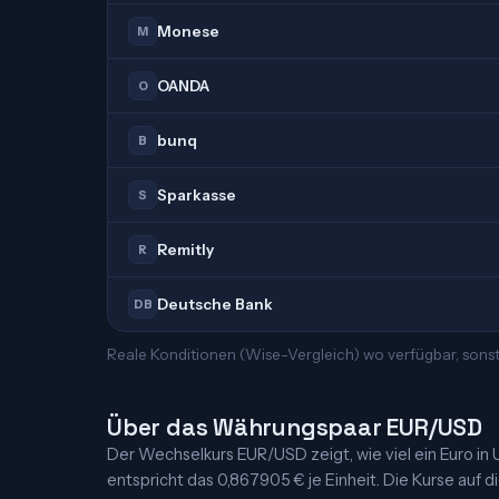
Monese
M
OANDA
O
bunq
B
Sparkasse
S
Remitly
R
Deutsche Bank
DB
Reale Konditionen (Wise-Vergleich) wo verfügbar, sons
Über das Währungspaar EUR/USD
Der Wechselkurs EUR/USD zeigt, wie viel ein Euro in US
entspricht das 0,867905 € je Einheit. Die Kurse auf d