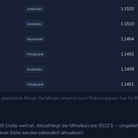
1,1520
Anbieter
1,1510
Anbieter
1,1464
Neobank
1,1462
Filialbank
1,1458
Anbieter
1,1451
Filialbank
t geschätzte Marge. Die Marge variiert je nach Währungspaar; hier für
-Dollar wert ist. Aktuell liegt der Mittelkurs bei 1,1522 $ — umgekeh
ieser Seite werden sekündlich aktualisiert.