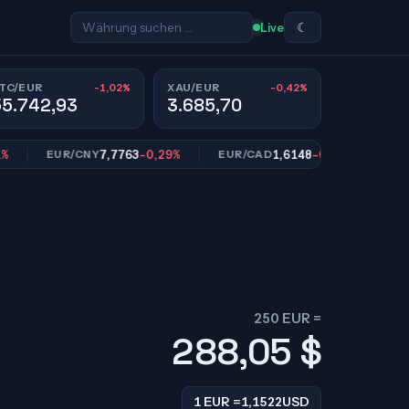
☾
Live
-1,02%
-0,42%
TC/EUR
XAU/EUR
55.742,93
3.685,70
7,7763
-0,29%
1,6148
-0,34%
EUR/CNY
EUR/CAD
EUR/SE
250 EUR =
288,05
$
1 EUR =
1,1522
USD