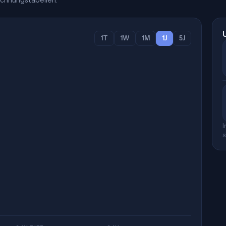
chnungstabellen.
1T
1W
1M
1J
5J
I
s