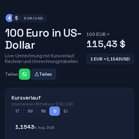
€
$
EUR/USD
100 Euro in US-
100 EUR =
Dollar
115,43
$
Live-Umrechnung mit Kursverlauf,
1 EUR =
1,1543
USD
Rechner und Umrechnungstabellen.
Teilen:
Teilen
Kursverlauf
Interbanken-Mittelkurs · EUR/USD
1T
1W
1M
1J
5J
1,1543
6. Aug. 2026