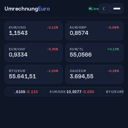
Umrechnung
Euro
☾
Live
-0,12%
-0,08%
EUR/USD
EUR/GBP
1,1543
0,8574
-0,35%
+0,13%
EUR/CHF
EUR/TL
0,9334
55,0566
-1,20%
-0,18%
BTC/EUR
XAU/EUR
55.641,51
3.694,55
1,6169
-0,11%
10,9377
-0,05%
55.64
/CAD
EUR/SEK
BTC/EUR