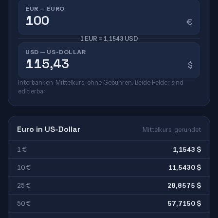
EUR — EURO
€
1 EUR = 1,1543 USD
USD — US-DOLLAR
$
Interbanken-Mittelkurs, ohne Gebühren. Beide Felder sind
editierbar.
Euro in US-Dollar
Mittelkurs, gerundet
1 €
1,1543 $
10 €
11,5430 $
25 €
28,8575 $
50 €
57,7150 $