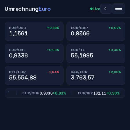
Umrechnung
Euro
☾
Live
+0,33%
+0,02%
EUR/USD
EUR/GBP
1,1561
0,8566
+0,93%
+0,46%
EUR/CHF
EUR/TL
0,9336
55,1995
-1,64%
+2,00%
BTC/EUR
XAU/EUR
55.554,88
3.763,57
02%
0,9336
+0,93%
182,11
+0,90%
EUR/CHF
EUR/JPY
E