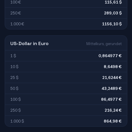
100 €
115,61 $
250 €
289,03 $
1.000 €
1156,10 $
US-Dollar in Euro
Mittelkurs, gerundet
1 $
0,864977 €
10 $
8,6498 €
25 $
21,6244 €
50 $
43,2489 €
100 $
86,4977 €
250 $
216,24 €
1.000 $
864,98 €