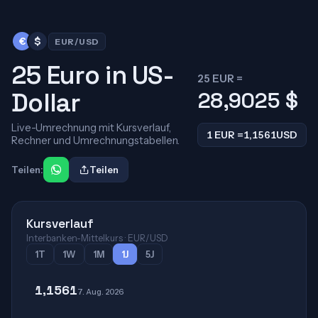
€
$
EUR/USD
25 Euro in US-
25 EUR =
Dollar
28,9025
$
Live-Umrechnung mit Kursverlauf,
1 EUR =
1,1561
USD
Rechner und Umrechnungstabellen.
Teilen:
Teilen
Kursverlauf
Interbanken-Mittelkurs · EUR/USD
1T
1W
1M
1J
5J
1,1561
7. Aug. 2026