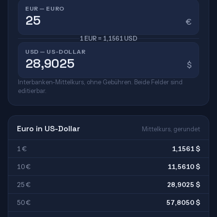
EUR — EURO
€
1 EUR = 1,1561 USD
USD — US-DOLLAR
$
Interbanken-Mittelkurs, ohne Gebühren. Beide Felder sind
editierbar.
Euro in US-Dollar
Mittelkurs, gerundet
1 €
1,1561 $
10 €
11,5610 $
25 €
28,9025 $
50 €
57,8050 $