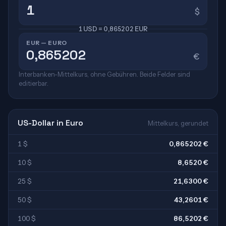
$
1 USD = 0,865202 EUR
EUR — EURO
€
Interbanken-Mittelkurs, ohne Gebühren. Beide Felder sind
editierbar.
US-Dollar in Euro
Mittelkurs, gerundet
1 $
0,865202 €
10 $
8,6520 €
25 $
21,6300 €
50 $
43,2601 €
100 $
86,5202 €