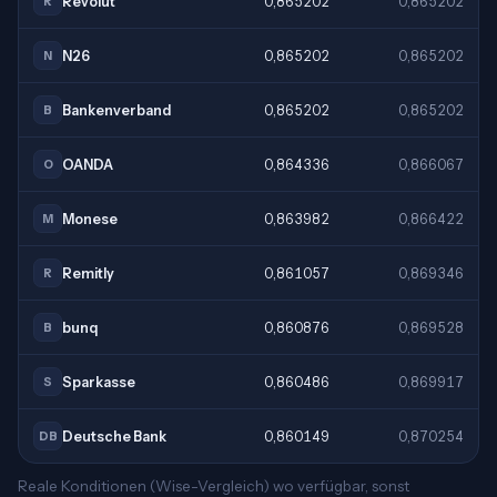
Revolut
0,865202
0,865202
R
N26
0,865202
0,865202
N
Bankenverband
0,865202
0,865202
B
OANDA
0,864336
0,866067
O
Monese
0,863982
0,866422
M
Remitly
0,861057
0,869346
R
bunq
0,860876
0,869528
B
Sparkasse
0,860486
0,869917
S
Deutsche Bank
0,860149
0,870254
DB
Reale Konditionen (Wise-Vergleich) wo verfügbar, sonst