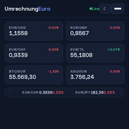
Umrechnung
Euro
☾
Live
0,00%
0,00%
EUR/USD
EUR/GBP
1,1558
0,8567
0,00%
+0,07%
EUR/CHF
EUR/TL
0,9339
55,1808
-1,32%
0,00%
BTC/EUR
XAU/EUR
55.569,30
3.756,24
00%
0,9339
0,00%
182,39
0,00%
EUR/CHF
EUR/JPY
EUR