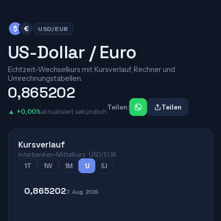
$
€
USD/EUR
US-Dollar / Euro
Echtzeit-Wechselkurs mit Kursverlauf, Rechner und
Umrechnungstabellen.
0,865202
Teilen:
Teilen
▲ +0,00%
aktualisiert sekündlich
Kursverlauf
Interbanken-Mittelkurs · USD/EUR
1T
1W
1M
1J
5J
0,865202
7. Aug. 2026