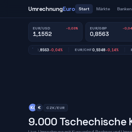
Umrechnung
Euro
Start
Märkte
Banken
-0,03%
-0,0
EUR/USD
EUR/GBP
1,1552
0,8563
0,8563
-0,04%
0,9348
-0,14%
EUR/GBP
EUR/CHF
EUR/J
Kč
€
CZK/EUR
9.000 Tschechische K