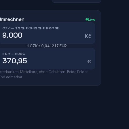
Umrechnen
Live
CZK — TSCHECHISCHE KRONE
Kč
1 CZK = 0,041217 EUR
EUR — EURO
€
nterbanken-Mittelkurs, ohne Gebühren. Beide Felder
ind editierbar.