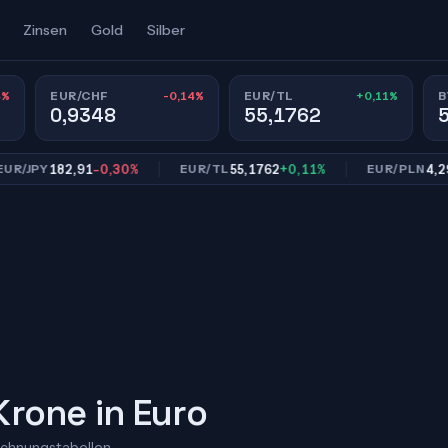
Zinsen
Gold
Silber
4%
-0,14%
+0,11%
EUR/CHF
EUR/TL
B
0,9348
55,1762
182,91
-0,30%
55,1762
+0,11%
4,2993
-
PY
EUR/TL
EUR/PLN
rone in Euro