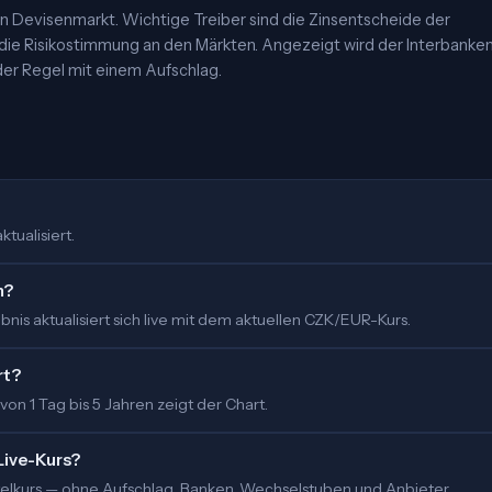
 Devisenmarkt. Wichtige Treiber sind die Zinsentscheide der
 die Risikostimmung an den Märkten. Angezeigt wird der Interbanke
er Regel mit einem Aufschlag.
tualisiert.
m?
is aktualisiert sich live mit dem aktuellen CZK/EUR-Kurs.
rt?
 von 1 Tag bis 5 Jahren zeigt der Chart.
Live-Kurs?
ittelkurs — ohne Aufschlag. Banken, Wechselstuben und Anbieter