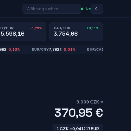
☾
Live
-1,29%
+0,11%
TC/EUR
XAU/EUR
55.598,16
3.754,66
0,10%
7,7934
-0,01%
1,6127
-0,09%
EUR/CNY
EUR/CAD
9.000 CZK =
370,95
€
1 CZK =
0,041217
EUR