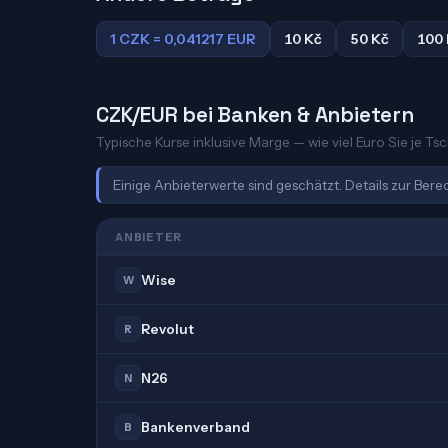
1 CZK = 0,041217 EUR
10 Kč
50 Kč
100
CZK/EUR bei Banken & Anbietern
Typische Kurse inklusive Marge — wie viel Euro Sie je Ts
Einige Anbieterwerte sind geschätzt. Details zur Ber
ANBIETER
Wise
W
Revolut
R
N26
N
Bankenverband
B