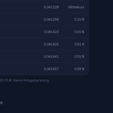
0,041228
Mittelkurs
0,041258
0,10 %
0,041423
0,50 %
0,041426
0,51 %
0,041441
0,55 %
0,041457
0,58 %
 CZK/EUR. Keine Anlageberatung.
 €