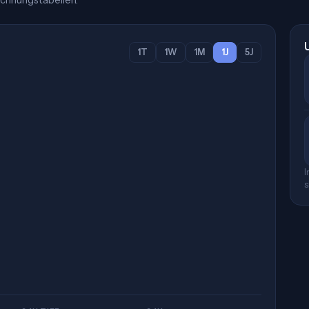
chnungstabellen.
1T
1W
1M
1J
5J
I
s