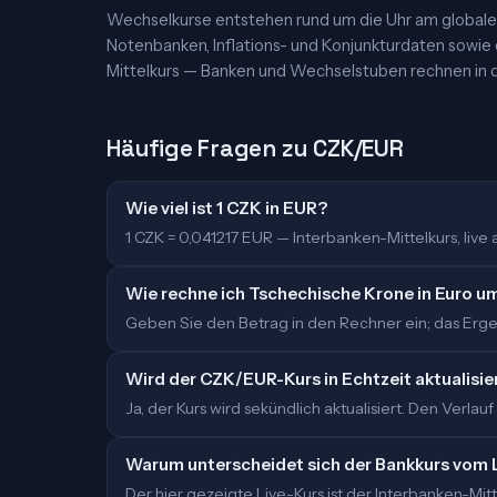
Wechselkurse entstehen rund um die Uhr am globalen
Notenbanken, Inflations- und Konjunkturdaten sowie
Mittelkurs — Banken und Wechselstuben rechnen in d
Häufige Fragen zu CZK/EUR
Wie viel ist 1 CZK in EUR?
1 CZK = 0,041217 EUR — Interbanken-Mittelkurs, live ak
Wie rechne ich Tschechische Krone in Euro u
Geben Sie den Betrag in den Rechner ein; das Ergebn
Wird der CZK/EUR-Kurs in Echtzeit aktualisie
Ja, der Kurs wird sekündlich aktualisiert. Den Verlauf
Warum unterscheidet sich der Bankkurs vom 
Der hier gezeigte Live-Kurs ist der Interbanken-M