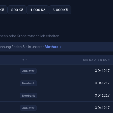
 Kč
500 Kč
1.000 Kč
5.000 Kč
chechische Krone tatsächlich erhalten.
echnung finden Sie in unserer
Methodik
.
TYP
SIE KAUFEN EUR
0,041217
Anbieter
0,041217
Neobank
0,041217
Neobank
0,041217
Anbieter