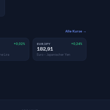
Alle Kurse →
+0,02%
EUR/JPY
+0,24%
182,91
he Lira
Euro – Japanischer Yen