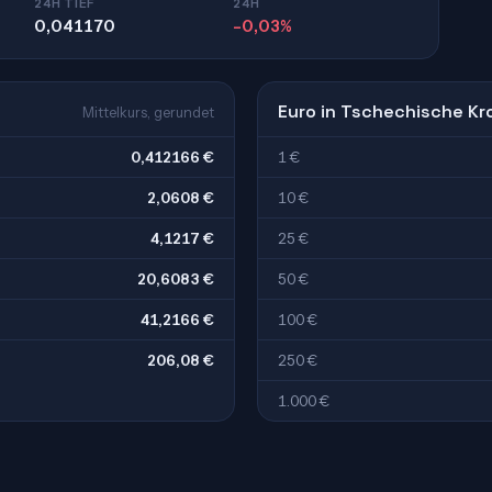
24H TIEF
24H
0,041170
-0,03%
Euro in Tschechische Kr
Mittelkurs, gerundet
0,412166 €
1 €
2,0608 €
10 €
4,1217 €
25 €
20,6083 €
50 €
41,2166 €
100 €
206,08 €
250 €
1.000 €