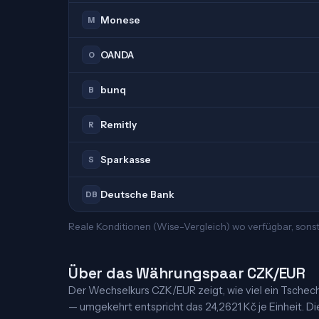
Monese
M
OANDA
O
bunq
B
Remitly
R
Sparkasse
S
Deutsche Bank
DB
Reale Konditionen (Wise-Vergleich) wo verfügbar, sonst
Über das Währungspaar CZK/EUR
Der Wechselkurs CZK/EUR zeigt, wie viel ein Tschechis
— umgekehrt entspricht das 24,2621 Kč je Einheit. Die