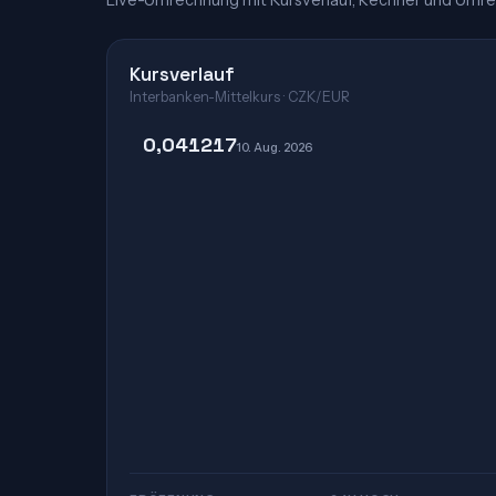
Live-Umrechnung mit Kursverlauf, Rechner und Umre
Kursverlauf
Interbanken-Mittelkurs · CZK/EUR
0,041217
10. Aug. 2026