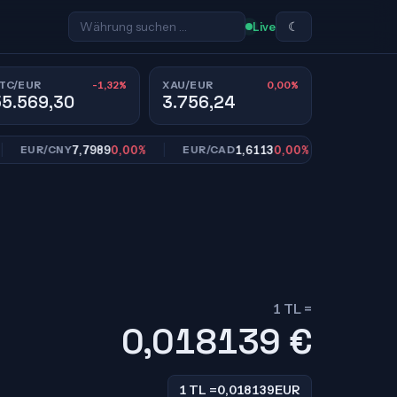
☾
Live
-1,32%
0,00%
TC/EUR
XAU/EUR
55.569,30
3.756,24
7,7989
0,00%
1,6113
0,00%
10,9
UR/CNY
EUR/CAD
EUR/SEK
1 TL =
0,018139
€
1 TL =
0,018139
EUR