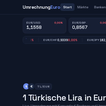
Umrechnung
Euro
Start
Märkte
Banken
0,00%
0,0
EUR/USD
EUR/GBP
1,1558
0,8567
0,8567
0,00%
0,9339
0,00%
182,39
0,
GBP
EUR/CHF
EUR/JPY
₺
€
TL/EUR
1 Türkische Lira in Eu