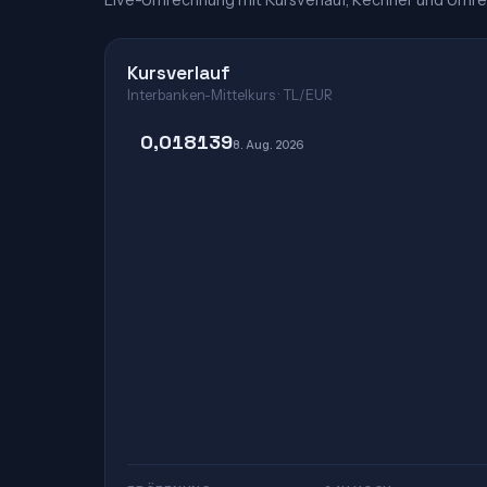
Live-Umrechnung mit Kursverlauf, Rechner und Umre
Kursverlauf
Interbanken-Mittelkurs · TL/EUR
0,018139
8. Aug. 2026