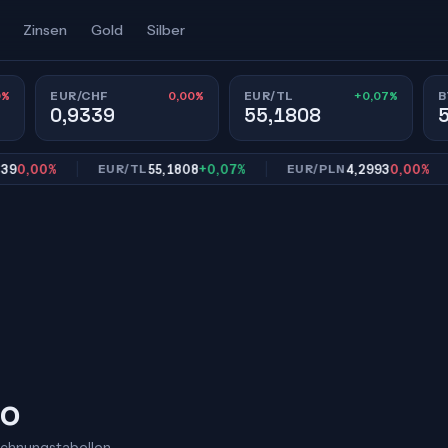
Zinsen
Gold
Silber
0%
0,00%
+0,07%
EUR/CHF
EUR/TL
B
0,9339
55,1808
00%
55,1808
+0,07%
4,2993
0,00%
EUR/TL
EUR/PLN
E
ro