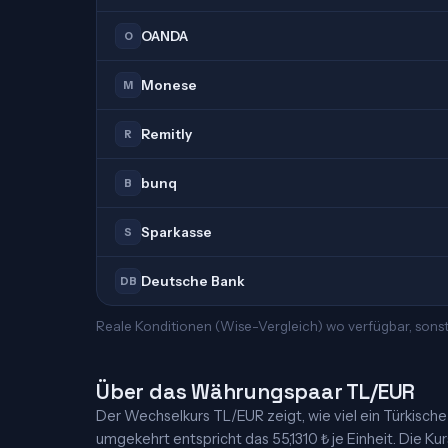
OANDA
O
Monese
M
Remitly
R
bunq
B
Sparkasse
S
Deutsche Bank
DB
Reale Konditionen (Wise-Vergleich) wo verfügbar, sonst
Über das Währungspaar TL/EUR
Der Wechselkurs TL/EUR zeigt, wie viel ein Türkische Li
umgekehrt entspricht das 55,1310 ₺ je Einheit. Die Kur