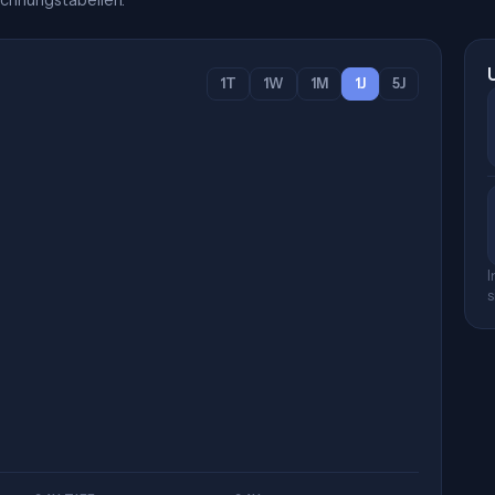
chnungstabellen.
1T
1W
1M
1J
5J
I
s