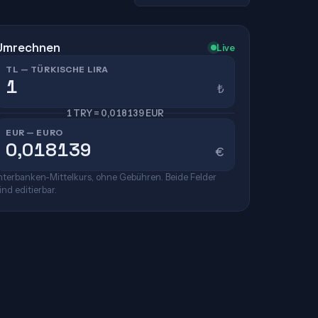
Umrechnen
Live
TL — TÜRKISCHE LIRA
₺
1 TRY = 0,018139 EUR
EUR — EURO
€
nterbanken-Mittelkurs, ohne Gebühren. Beide Felder
ind editierbar.