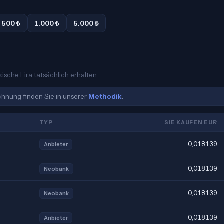
500 ₺
1.000 ₺
5.000 ₺
kische Lira tatsächlich erhalten.
echnung finden Sie in unserer
Methodik
.
TYP
SIE KAUFEN EUR
0,018139
Anbieter
0,018139
Neobank
0,018139
Neobank
0,018139
Anbieter