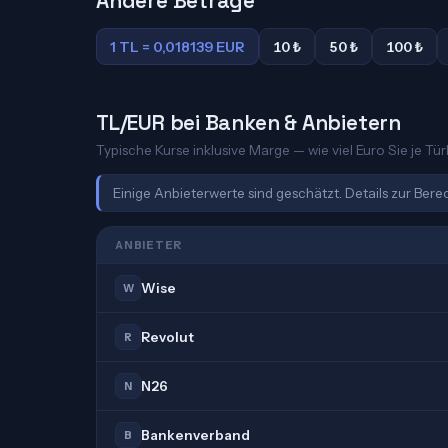
Andere Beträge
1 TL = 0,018139 EUR
10 ₺
50 ₺
100 ₺
TL/EUR bei Banken & Anbietern
Typische Kurse inklusive Marge — wie viel Euro Sie je Tür
Einige Anbieterwerte sind geschätzt. Details zur Ber
ANBIETER
Wise
W
Revolut
R
N26
N
Bankenverband
B