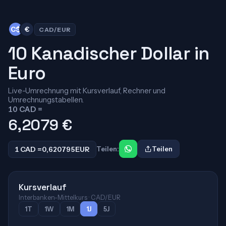
C$
€
CAD/EUR
10 Kanadischer Dollar in
Euro
Live-Umrechnung mit Kursverlauf, Rechner und
Umrechnungstabellen.
10 CAD =
6,2079
€
1 CAD =
0,620795
EUR
Teilen:
Teilen
Kursverlauf
Interbanken-Mittelkurs · CAD/EUR
1T
1W
1M
1J
5J