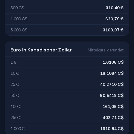
500 C$
310,40 €
1.000 C$
620,79 €
5.000 C$
3103,97 €
Euro in Kanadischer Dollar
Mittelkurs, gerundet
1 €
1,6108 C$
10 €
16,1084 C$
25 €
40,2710 C$
50 €
80,5419 C$
100 €
161,08 C$
250 €
402,71 C$
1.000 €
1610,84 C$