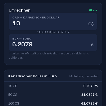
Umrechnen
Live
CAD — KANADISCHER DOLLAR
C$
1 CAD = 0,620795 EUR
EUR — EURO
€
Interbanken-Mittelkurs, ohne Gebühren. Beide Felder sind
editierbar.
Kanadischer Dollar in Euro
Mittelkurs, gerundet
10 C$
6,2079 €
50 C$
31,0397 €
100 C$
62,0795 €