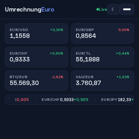
Umrechnung
Euro
☾
Live
+0,30%
0,00%
EUR/USD
EUR/GBP
1,1558
0,8564
+0,90%
+0,44%
EUR/CHF
EUR/TL
0,9333
55,1888
-1,62%
+1,93%
BTC/EUR
XAU/EUR
55.569,30
3.760,87
,8564
0,00%
0,9333
+0,90%
182,33
+0,72
EUR/CHF
EUR/JPY