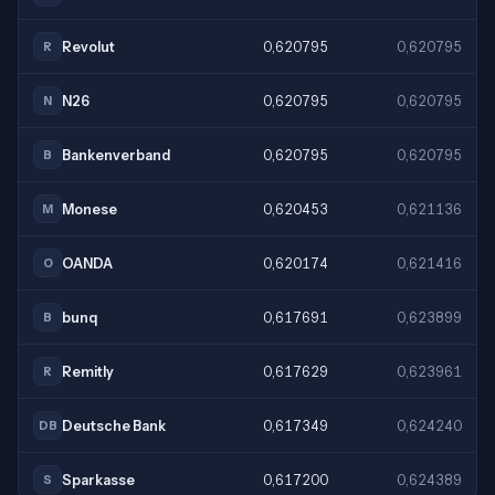
Revolut
0,620795
0,620795
R
N26
0,620795
0,620795
N
Bankenverband
0,620795
0,620795
B
Monese
0,620453
0,621136
M
OANDA
0,620174
0,621416
O
bunq
0,617691
0,623899
B
Remitly
0,617629
0,623961
R
Deutsche Bank
0,617349
0,624240
DB
Sparkasse
0,617200
0,624389
S