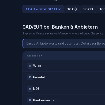
1 CAD = 0,620617 EUR
10 C$
50 C$
10
CAD/EUR bei Banken & Anbietern
Typische Kurse inklusive Marge — wie viel Euro Sie je Kan
Einige Anbieterwerte sind geschätzt. Details zur Ber
ANBIETER
Wise
W
Revolut
R
N26
N
Bankenverband
B