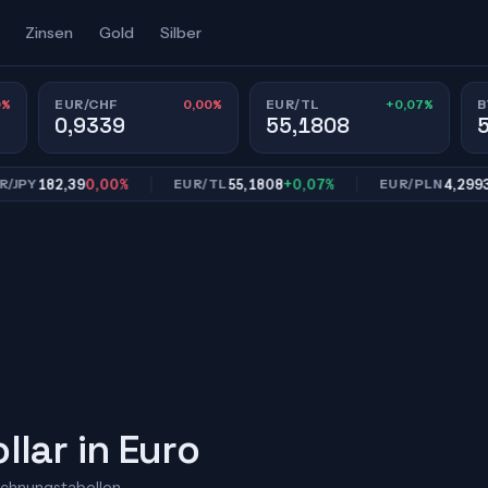
Zinsen
Gold
Silber
0%
0,00%
+0,07%
EUR/CHF
EUR/TL
B
0,9339
55,1808
182,39
0,00%
55,1808
+0,07%
4,2993
0,00
EUR/TL
EUR/PLN
lar in Euro