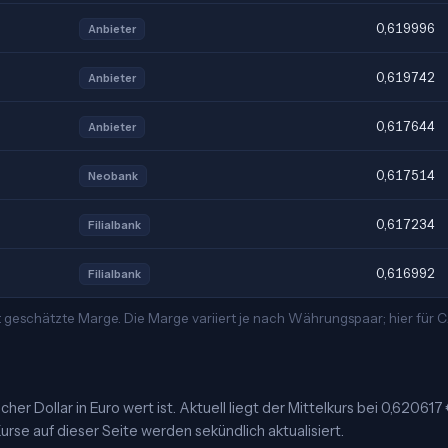
0,619996
Anbieter
0,619742
Anbieter
0,617644
Anbieter
0,617514
Neobank
0,617234
Filialbank
0,616992
Filialbank
t geschätzte Marge. Die Marge variiert je nach Währungspaar; hier für
r Dollar in Euro wert ist. Aktuell liegt der Mittelkurs bei 0,620617
urse auf dieser Seite werden sekündlich aktualisiert.