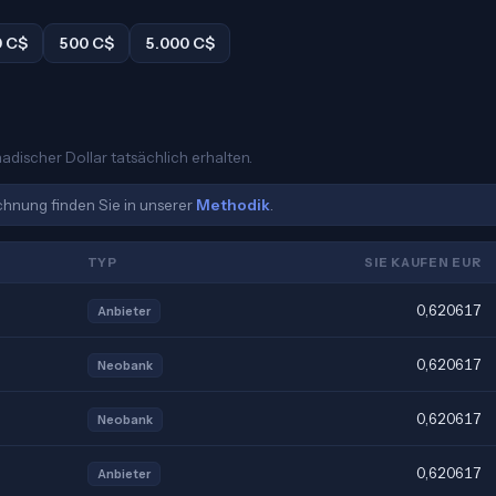
0 C$
500 C$
5.000 C$
adischer Dollar tatsächlich erhalten.
echnung finden Sie in unserer
Methodik
.
TYP
SIE KAUFEN EUR
0,620617
Anbieter
0,620617
Neobank
0,620617
Neobank
0,620617
Anbieter