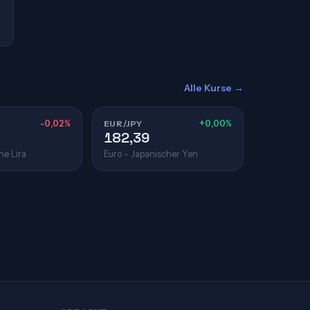
Alle Kurse →
-0,02%
EUR/JPY
+0,00%
182,39
he Lira
Euro – Japanischer Yen