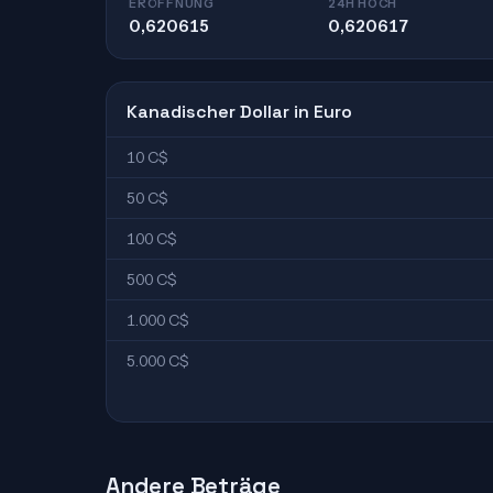
ERÖFFNUNG
24H HOCH
0,620615
0,620617
Kanadischer Dollar in Euro
10 C$
50 C$
100 C$
500 C$
1.000 C$
5.000 C$
Andere Beträge