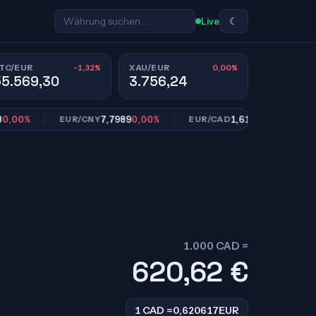
☾
Live
-1,32%
0,00%
TC/EUR
XAU/EUR
55.569,30
3.756,24
%
7,7989
0,00%
1,6113
0,00%
EUR/CNY
EUR/CAD
EUR
1.000 CAD =
620,62
€
1 CAD =
0,620617
EUR