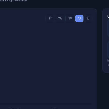
chnungstabellen.
1T
1W
1M
1J
5J
I
s