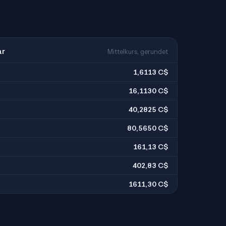
ar
Mittelkurs, gerundet
1,6113 C$
16,1130 C$
40,2825 C$
80,5650 C$
161,13 C$
402,83 C$
1611,30 C$