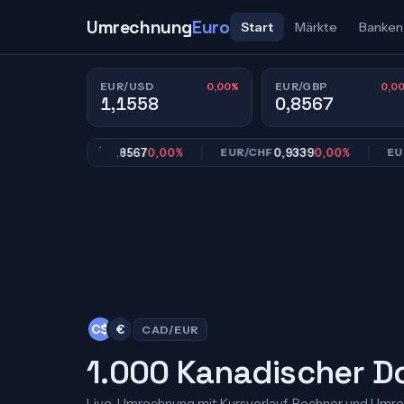
Umrechnung
Euro
Start
Märkte
Banken
0,00%
0,0
EUR/USD
EUR/GBP
1,1558
0,8567
0,8567
0,00%
0,9339
0,00%
EUR/GBP
EUR/CHF
EUR/JPY
C$
€
CAD/EUR
1.000 Kanadischer Dol