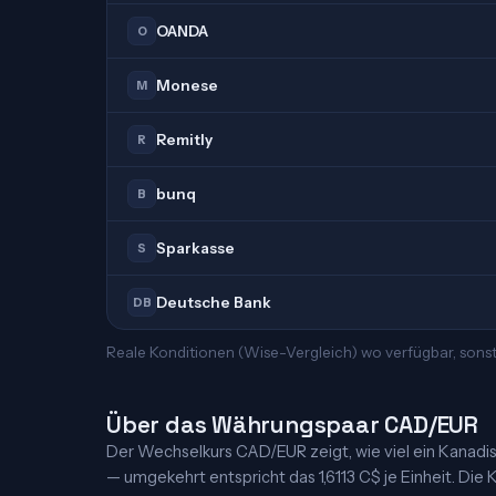
OANDA
O
Monese
M
Remitly
R
bunq
B
Sparkasse
S
Deutsche Bank
DB
Reale Konditionen (Wise-Vergleich) wo verfügbar, sons
Über das Währungspaar CAD/EUR
Der Wechselkurs CAD/EUR zeigt, wie viel ein Kanadische
— umgekehrt entspricht das 1,6113 C$ je Einheit. Die K