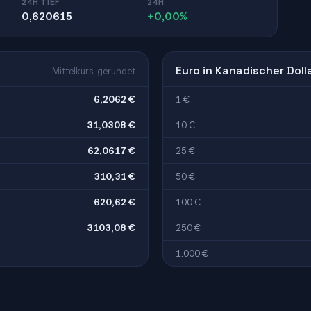
24H TIEF
24H
0,620615
+0,00%
Euro in Kanadischer Doll
Mittelkurs, gerundet
6,2062 €
1 €
31,0308 €
10 €
62,0617 €
25 €
310,31 €
50 €
620,62 €
100 €
3103,08 €
250 €
1.000 €