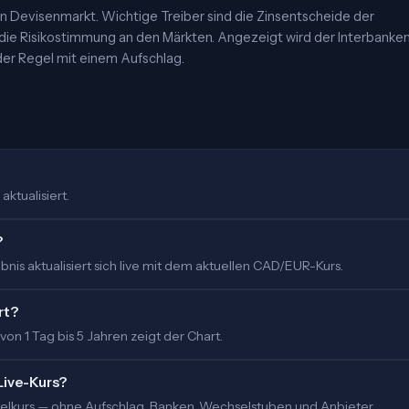
 Devisenmarkt. Wichtige Treiber sind die Zinsentscheide der
 die Risikostimmung an den Märkten. Angezeigt wird der Interbanke
er Regel mit einem Aufschlag.
aktualisiert.
?
nis aktualisiert sich live mit dem aktuellen CAD/EUR-Kurs.
rt?
 von 1 Tag bis 5 Jahren zeigt der Chart.
Live-Kurs?
ittelkurs — ohne Aufschlag. Banken, Wechselstuben und Anbieter