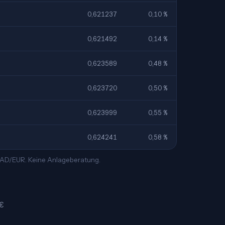
0,621237
0,10 %
0,621492
0,14 %
0,623589
0,48 %
0,623720
0,50 %
0,623999
0,55 %
0,624241
0,58 %
 CAD/EUR. Keine Anlageberatung.
 €