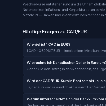
Wechselkurse entstehen rund um die Uhr am globalen
Notenbanken, Inflations- und Konjunkturdaten sowie
Mittelkurs — Banken und Wechselstuben rechnen in d
Häufige Fragen zu CAD/EUR
Wie viel ist 1 CAD in EUR?
1 CAD = 0,620617 EUR — Interbanken-Mittelkurs, live 
Wie rechne ich Kanadischer Dollar in Euro um
Geben Sie den Betrag in den Rechner ein; das Ergeb
Wird der CAD/EUR-Kurs in Echtzeit aktualisie
Ja, der Kurs wird sekündlich aktualisiert. Den Verlauf
Warum unterscheidet sich der Bankkurs vom 
Der hier gezeigte Live-Kurs ist der Interbanken-M