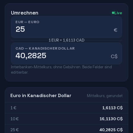
Umrechnen
Live
EUR — EURO
€
1 EUR = 1,6113 CAD
CAD — KANADISCHER DOLLAR
C$
Interbanken-Mittelkurs, ohne Gebühren. Beide Felder sind
editierbar.
Euro in Kanadischer Dollar
Mittelkurs, gerundet
1 €
1,6113 C$
10 €
16,1130 C$
25 €
40,2825 C$