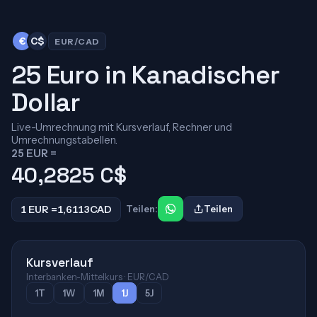
€
C$
EUR/CAD
25 Euro in Kanadischer
Dollar
Live-Umrechnung mit Kursverlauf, Rechner und
Umrechnungstabellen.
25 EUR =
40,2825
C$
1 EUR =
1,6113
CAD
Teilen:
Teilen
Kursverlauf
Interbanken-Mittelkurs · EUR/CAD
1T
1W
1M
1J
5J