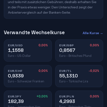
und teils mit zusätzlichen Gebühren; deshalb erhalten Sie
in der Praxis etwas weniger. Den Unterschied zeigt der
Anbietervergleich auf der Banken-Seite.
Verwandte Wechselkurse
Alle Kurse →
EUR/USD
0,00%
EUR/GBP
0,00%
1,1558
0,8567
Euro – US-Dollar
Euro – Britisches Pfund
EUR/CHF
0,00%
EUR/TL
-0,02%
0,9339
55,1310
Euro – Schweizer Franken
Euro – Türkische Lira
EUR/JPY
+0,00%
EUR/PLN
0,00%
182,39
4,2993
Euro – Japanischer Yen
Euro – Polnischer Zloty