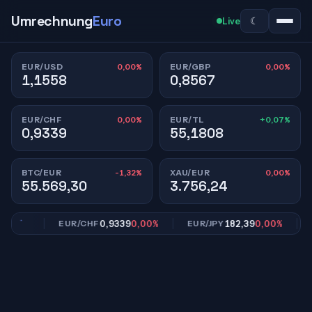
Umrechnung
Euro
☾
Live
0,00%
0,00%
EUR/USD
EUR/GBP
1,1558
0,8567
0,00%
+0,07%
EUR/CHF
EUR/TL
0,9339
55,1808
-1,32%
0,00%
BTC/EUR
XAU/EUR
55.569,30
3.756,24
,00%
0,9339
0,00%
182,39
0,00%
EUR/CHF
EUR/JPY
EU