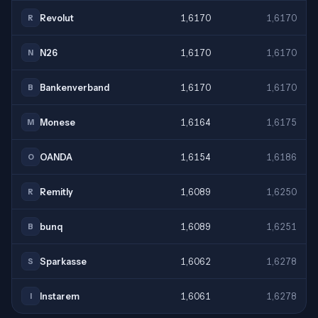
Revolut
1,6170
1,6170
R
N26
1,6170
1,6170
N
Bankenverband
1,6170
1,6170
B
Monese
1,6164
1,6175
M
OANDA
1,6154
1,6186
O
Remitly
1,6089
1,6250
R
bunq
1,6089
1,6251
B
Sparkasse
1,6062
1,6278
S
Instarem
1,6061
1,6278
I