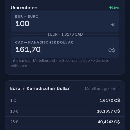
Umrechnen
Live
EUR — EURO
€
1 EUR = 1,6170 CAD
CAD — KANADISCHER DOLLAR
C$
Interbanken-Mittelkurs, ohne Gebühren. Beide Felder sind
editierbar.
Euro in Kanadischer Dollar
Mittelkurs, gerundet
1 €
1,6170 C$
10 €
16,1697 C$
25 €
40,4242 C$