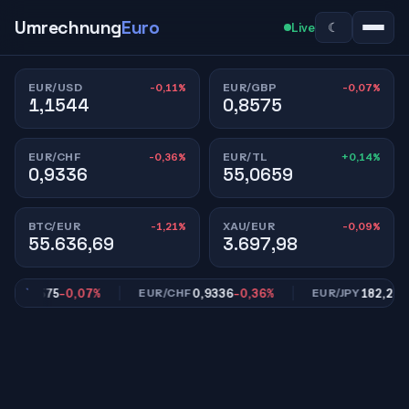
Umrechnung
Euro
☾
Live
-0,11%
-0,07%
EUR/USD
EUR/GBP
1,1544
0,8575
-0,36%
+0,14%
EUR/CHF
EUR/TL
0,9336
55,0659
-1,21%
-0,09%
BTC/EUR
XAU/EUR
55.636,69
3.697,98
0,8575
-0,07%
0,9336
-0,36%
182,25
-0,
P
EUR/CHF
EUR/JPY