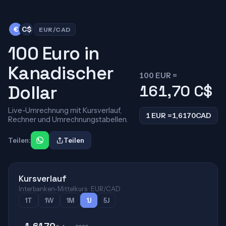
€
C$
EUR/CAD
100 Euro in
Kanadischer
100 EUR =
Dollar
161,70
C$
Live-Umrechnung mit Kursverlauf,
1 EUR =
1,6170
CAD
Rechner und Umrechnungstabellen.
Teilen:
Teilen
Kursverlauf
Interbanken-Mittelkurs · EUR/CAD
1T
1W
1M
1J
5J
1,6170