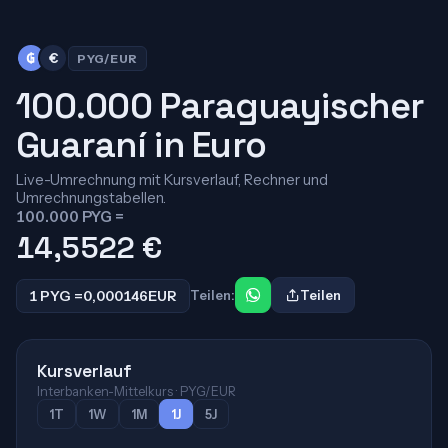
₲
€
PYG/EUR
100.000 Paraguayischer
Guaraní in Euro
Live-Umrechnung mit Kursverlauf, Rechner und
Umrechnungstabellen.
100.000 PYG =
14,5522
€
1 PYG =
0,000146
EUR
Teilen:
Teilen
Kursverlauf
Interbanken-Mittelkurs · PYG/EUR
1T
1W
1M
1J
5J