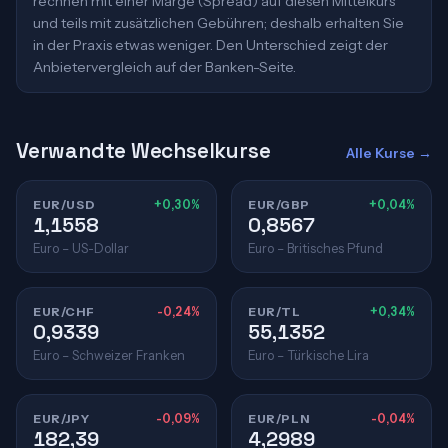
rechnen mit einer Marge (Spread) auf diesen Mittelkurs
und teils mit zusätzlichen Gebühren; deshalb erhalten Sie
in der Praxis etwas weniger. Den Unterschied zeigt der
Anbietervergleich auf der Banken-Seite.
Verwandte Wechselkurse
Alle Kurse →
EUR/USD
+0,30%
EUR/GBP
+0,04%
1,1558
0,8567
Euro – US-Dollar
Euro – Britisches Pfund
EUR/CHF
-0,24%
EUR/TL
+0,34%
0,9339
55,1352
Euro – Schweizer Franken
Euro – Türkische Lira
EUR/JPY
-0,09%
EUR/PLN
-0,04%
182,39
4,2989