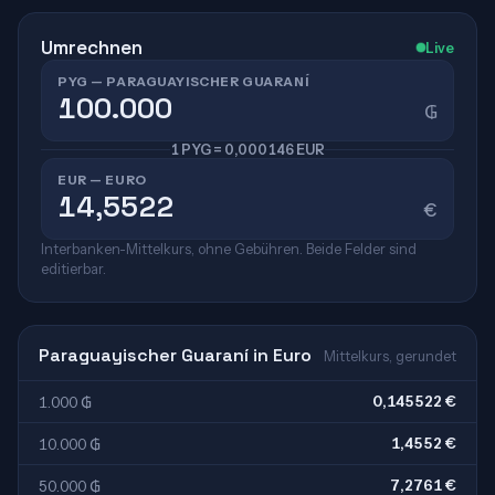
Umrechnen
Live
PYG — PARAGUAYISCHER GUARANÍ
₲
1 PYG = 0,000146 EUR
EUR — EURO
€
Interbanken-Mittelkurs, ohne Gebühren. Beide Felder sind
editierbar.
Paraguayischer Guaraní in Euro
Mittelkurs, gerundet
0,145522 €
1.000 ₲
1,4552 €
10.000 ₲
7,2761 €
50.000 ₲