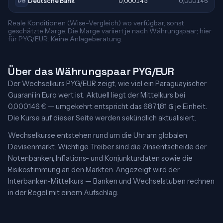
Deutsche Bank
0,000145
0,000146
DB
Reale Konditionen (Wise-Vergleich) wo verfügbar, sonst
geschätzte Marge. Die Marge variiert je nach Währungspaar; hier
für PYG/EUR. Keine Anlageberatung.
Über das Währungspaar PYG/EUR
Der Wechselkurs PYG/EUR zeigt, wie viel ein Paraguayischer
Guaraní in Euro wert ist. Aktuell liegt der Mittelkurs bei
0,000146 € — umgekehrt entspricht das 6871,81 ₲ je Einheit.
Die Kurse auf dieser Seite werden sekündlich aktualisiert.
Wechselkurse entstehen rund um die Uhr am globalen
Devisenmarkt. Wichtige Treiber sind die Zinsentscheide der
Notenbanken, Inflations- und Konjunkturdaten sowie die
Risikostimmung an den Märkten. Angezeigt wird der
Interbanken-Mittelkurs — Banken und Wechselstuben rechnen
in der Regel mit einem Aufschlag.