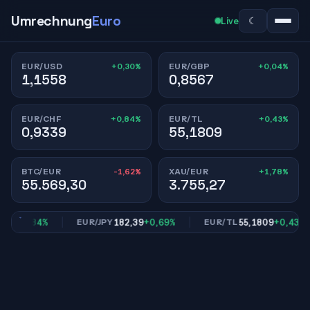
Umrechnung
Euro
☾
Live
+0,30%
+0,04%
EUR/USD
EUR/GBP
1,1558
0,8567
+0,84%
+0,43%
EUR/CHF
EUR/TL
0,9339
55,1809
-1,62%
+1,78%
BTC/EUR
XAU/EUR
55.569,30
3.755,27
9
+0,84%
182,39
+0,69%
55,1809
+0,43%
EUR/JPY
EUR/TL