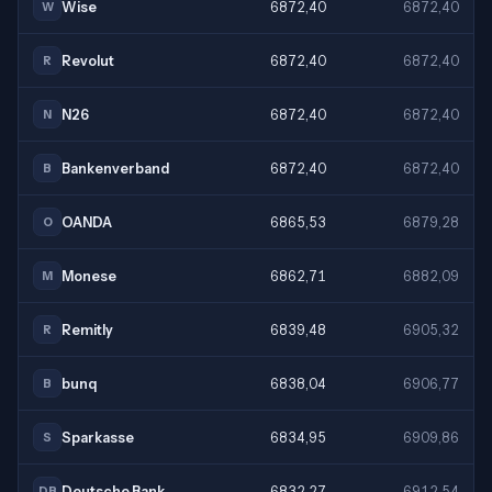
Wise
6872,40
6872,40
W
Revolut
6872,40
6872,40
R
N26
6872,40
6872,40
N
Bankenverband
6872,40
6872,40
B
OANDA
6865,53
6879,28
O
Monese
6862,71
6882,09
M
Remitly
6839,48
6905,32
R
bunq
6838,04
6906,77
B
Sparkasse
6834,95
6909,86
S
Deutsche Bank
6832,27
6912,54
DB