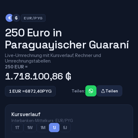
€
₲
EUR/PYG
250 Euro in
Paraguayischer Guaraní
Live-Umrechnung mit Kursverlauf, Rechner und
Umrechnungstabellen.
250 EUR =
1.718.100,86
₲
1 EUR =
6872,40
PYG
Teilen:
Teilen
Kursverlauf
Interbanken-Mittelkurs · EUR/PYG
1T
1W
1M
1J
5J