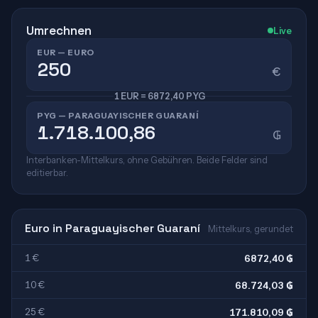
Umrechnen
Live
EUR — EURO
€
1 EUR = 6872,40 PYG
PYG — PARAGUAYISCHER GUARANÍ
₲
Interbanken-Mittelkurs, ohne Gebühren. Beide Felder sind
editierbar.
Euro in Paraguayischer Guaraní
Mittelkurs, gerundet
1 €
6872,40 ₲
10 €
68.724,03 ₲
25 €
171.810,09 ₲