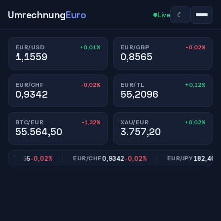
Umrechnung
Euro
☾
Live
+0,01%
-0,02%
EUR/USD
EUR/GBP
1,1559
0,8565
-0,02%
+0,12%
EUR/CHF
EUR/TL
0,9342
55,2096
-1,32%
+0,02%
BTC/EUR
XAU/EUR
55.564,50
3.757,20
0,8565
-0,02%
0,9342
-0,02%
182,40
+0,
EUR/CHF
EUR/JPY