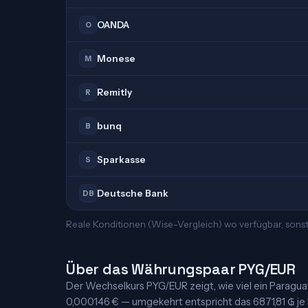
OANDA
O
Monese
M
Remitly
R
bunq
B
Sparkasse
S
Deutsche Bank
DB
Reale Konditionen (Wise-Vergleich) wo verfügbar, sons
Über das Währungspaar PYG/EUR
Der Wechselkurs PYG/EUR zeigt, wie viel ein Paraguayis
0,000146 € — umgekehrt entspricht das 6871,81 ₲ je Ei