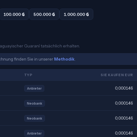
100.000 ₲
500.000 ₲
1.000.000 ₲
raguayischer Guaraní tatsächlich erhalten.
echnung finden Sie in unserer
Methodik
.
TYP
SIE KAUFEN EUR
0,000146
Anbieter
0,000146
Neobank
0,000146
Neobank
0,000146
Anbieter