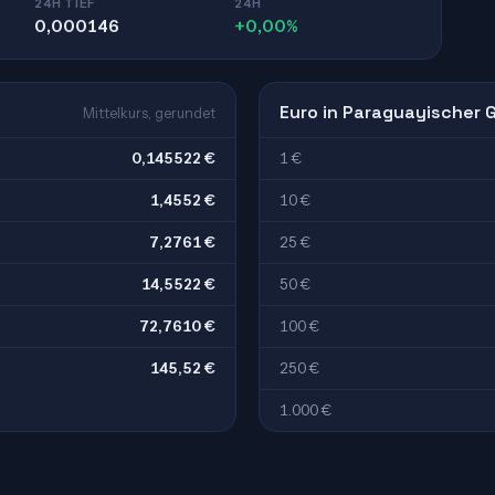
24H TIEF
24H
0,000146
+0,00%
Euro in Paraguayischer 
Mittelkurs, gerundet
0,145522 €
1 €
1,4552 €
10 €
7,2761 €
25 €
14,5522 €
50 €
72,7610 €
100 €
145,52 €
250 €
1.000 €