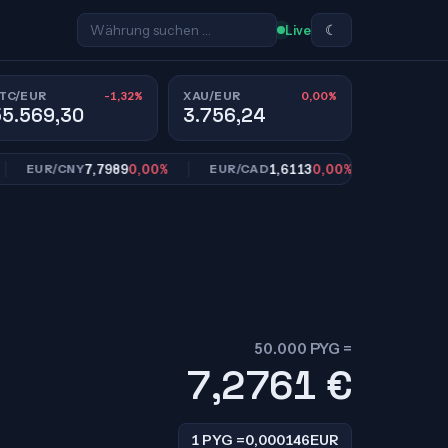
☾
Live
-1,32%
0,00%
TC/EUR
XAU/EUR
55.569,30
3.756,24
7,7989
0,00%
1,6113
0,00%
10,9
EUR/CNY
EUR/CAD
EUR/SEK
50.000 PYG =
7,2761
€
1 PYG =
0,000146
EUR