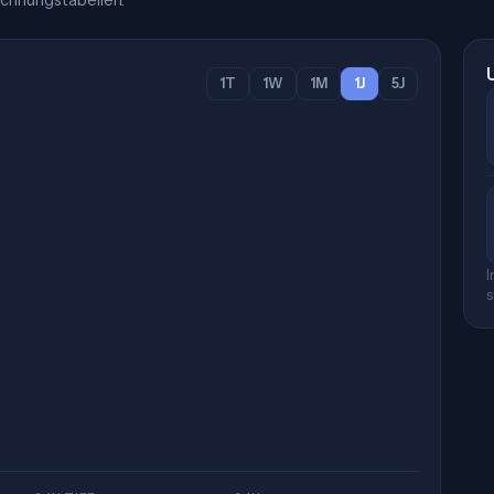
chnungstabellen.
1T
1W
1M
1J
5J
I
s