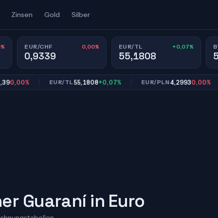
Zinsen
Gold
Silber
0%
0,00%
+0,07%
EUR/CHF
EUR/TL
B
0,9339
55,1808
,00%
55,1808
+0,07%
4,2993
0,00%
EUR/TL
EUR/PLN
r Guaraní in Euro