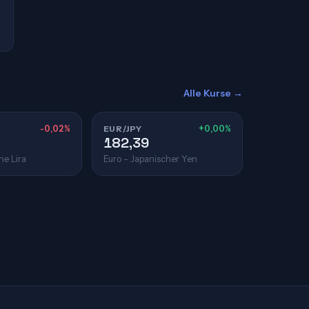
Alle Kurse →
-0,02%
EUR/JPY
+0,00%
182,39
he Lira
Euro – Japanischer Yen