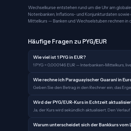
Wechselkurse entstehen rund um die Uhr am globalen
Notenbanken, Inflations- und Konjunkturdaten sowie
Mittelkurs — Banken und Wechselstuben rechnen in d
Häufige Fragen zu PYG/EUR
Wie viel ist 1 PYG in EUR?
1 PYG = 0,000146 EUR — Interbanken-Mittelkurs, live 
Wie rechne ich Paraguayischer Guaraní in Eu
Geben Sie den Betrag in den Rechner ein; das Ergebn
Wird der PYG/EUR-Kurs in Echtzeit aktualisie
Ja, der Kurs wird sekündlich aktualisiert. Den Verlauf
Warum unterscheidet sich der Bankkurs vom 