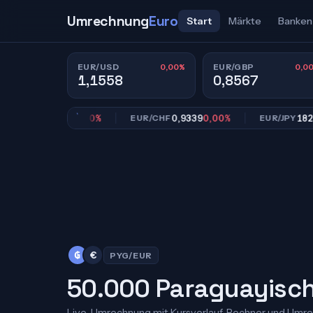
Umrechnung
Euro
Start
Märkte
Banken
0,00%
0,0
EUR/USD
EUR/GBP
1,1558
0,8567
0,8567
0,00%
0,9339
0,00%
182,39
0
/GBP
EUR/CHF
EUR/JPY
₲
€
PYG/EUR
50.000 Paraguayische