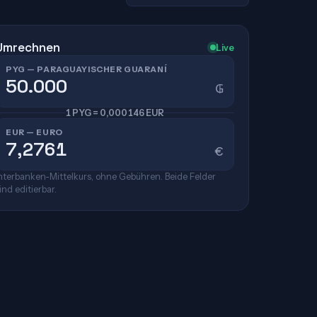
Umrechnen
Live
PYG — PARAGUAYISCHER GUARANÍ
₲
1 PYG = 0,000146 EUR
EUR — EURO
€
nterbanken-Mittelkurs, ohne Gebühren. Beide Felder
ind editierbar.