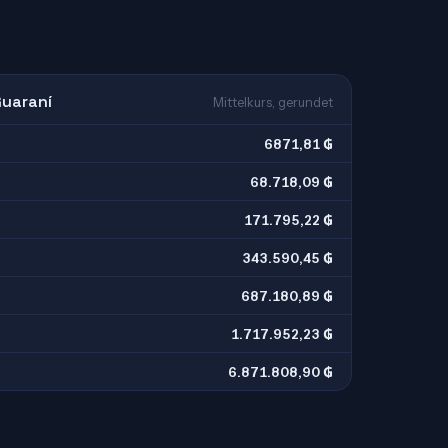
Guaraní
Mittelkurs, gerundet
6871,81 ₲
68.718,09 ₲
171.795,22 ₲
343.590,45 ₲
687.180,89 ₲
1.717.952,23 ₲
6.871.808,90 ₲