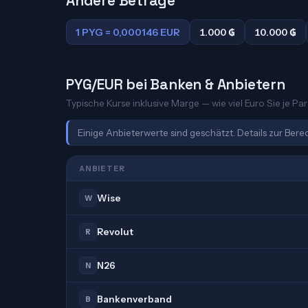
Andere Beträge
1 PYG = 0,000146 EUR
1.000 ₲
10.000 ₲
PYG/EUR bei Banken & Anbietern
Typische Kurse inklusive Marge — wie viel Euro Sie je Pa
Einige Anbieterwerte sind geschätzt. Details zur Ber
ANBIETER
Wise
W
Revolut
R
N26
N
Bankenverband
B