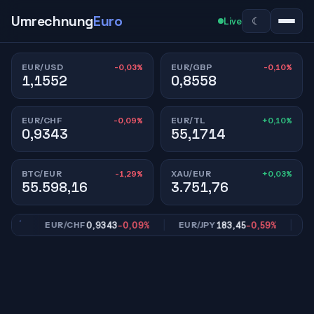
Umrechnung
Euro
☾
Live
-0,03%
-0,10%
EUR/USD
EUR/GBP
1,1552
0,8558
-0,09%
+0,10%
EUR/CHF
EUR/TL
0,9343
55,1714
-1,29%
+0,03%
BTC/EUR
XAU/EUR
55.598,16
3.751,76
%
0,9343
-0,09%
183,45
-0,59%
EUR/CHF
EUR/JPY
EUR