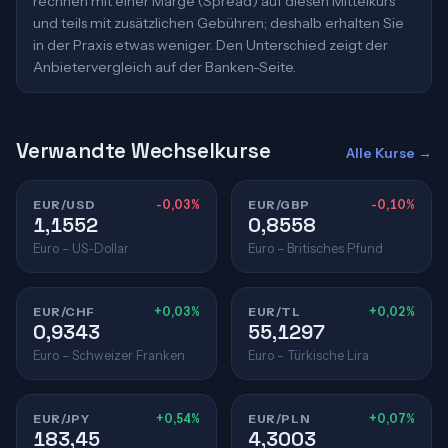
rechnen mit einer Marge (Spread) auf diesen Mittelkurs
und teils mit zusätzlichen Gebühren; deshalb erhalten Sie
in der Praxis etwas weniger. Den Unterschied zeigt der
Anbietervergleich auf der Banken-Seite.
Verwandte Wechselkurse
Alle Kurse →
EUR/USD
-0,03%
EUR/GBP
-0,10%
1,1552
0,8558
Euro – US-Dollar
Euro – Britisches Pfund
EUR/CHF
+0,03%
EUR/TL
+0,02%
0,9343
55,1297
Euro – Schweizer Franken
Euro – Türkische Lira
EUR/JPY
+0,54%
EUR/PLN
+0,07%
183,45
4,3003