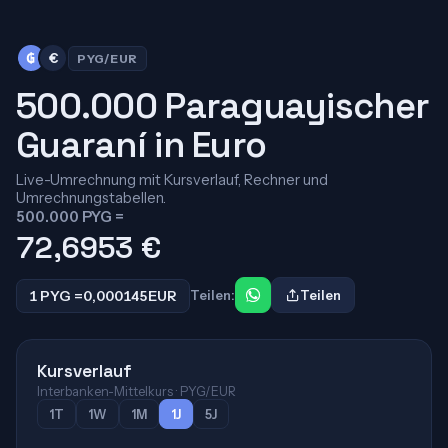
₲
€
PYG/EUR
500.000 Paraguayischer
Guaraní in Euro
Live-Umrechnung mit Kursverlauf, Rechner und
Umrechnungstabellen.
500.000 PYG =
72,6953
€
1 PYG =
0,000145
EUR
Teilen:
Teilen
Kursverlauf
Interbanken-Mittelkurs · PYG/EUR
1T
1W
1M
1J
5J