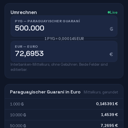
Umrechnen
Live
PYG — PARAGUAYISCHER GUARANÍ
₲
1 PYG = 0,000145 EUR
EUR — EURO
€
Interbanken-Mittelkurs, ohne Gebühren. Beide Felder sind
editierbar.
Paraguayischer Guaraní in Euro
Mittelkurs, gerundet
0,145391 €
1.000 ₲
1,4539 €
10.000 ₲
7,2695 €
50.000 ₲