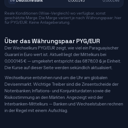
Deutsche Bank
0,000145
0,000146
DB
Reale Konditionen (Wise-Vergleich) wo verfügbar, sonst
geschätzte Marge. Die Marge variiert je nach Währungspaar; hier
für PYG/EUR. Keine Anlageberatung.
Über das Währungspaar PYG/EUR
Der Wechselkurs PYG/EUR zeigt, wie viel ein Paraguayischer
Guaraní in Euro wert ist. Aktuell liegt der Mittelkurs bei
0,000145 € — umgekehrt entspricht das 6878,03 ₲ je Einheit.
Die Kurse auf dieser Seite werden sekündlich aktualisiert.
Wechselkurse entstehen rund um die Uhr am globalen
Devisenmarkt. Wichtige Treiber sind die Zinsentscheide der
Notenbanken, Inflations- und Konjunkturdaten sowie die
Risikostimmung an den Märkten. Angezeigt wird der
Interbanken-Mittelkurs — Banken und Wechselstuben rechnen
in der Regel mit einem Aufschlag.