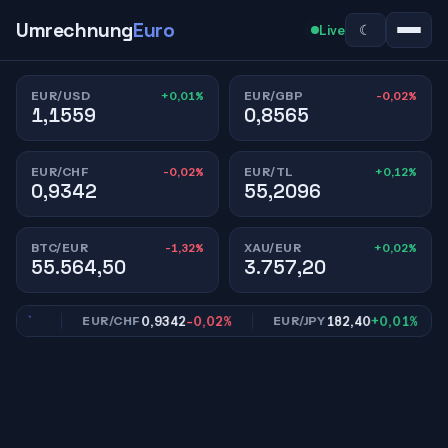
Umrechnung
Euro
☾
Live
+0,01%
-0,02%
EUR/USD
EUR/GBP
1,1559
0,8565
-0,02%
+0,12%
EUR/CHF
EUR/TL
0,9342
55,2096
-1,32%
+0,02%
BTC/EUR
XAU/EUR
55.564,50
3.757,20
02%
0,9342
-0,02%
182,40
+0,01%
EUR/CHF
EUR/JPY
E