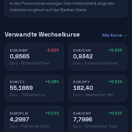
in der Praxis etwas weniger. Den Unterschied zeigt der
Anbietervergleich auf der Banken-Seite.
Verwandte Wechselkurse
Alle Kurse →
EUR/GBP
-0,02%
EUR/CHF
+0,03%
0,8565
0,9342
Euro – Britisches Pfund
Euro – Schweizer Franken
EUR/TL
+0,08%
EUR/JPY
+0,01%
55,1869
182,40
Euro – Türkische Lira
Euro – Japanischer Yen
EUR/PLN
+0,01%
EUR/CNY
+0,01%
4,2997
7,7996
Euro – Polnischer Zloty
Euro – Chinesischer Yuan