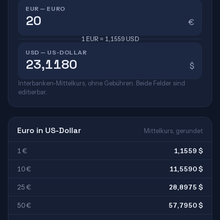
EUR — EURO
€
1 EUR = 1,1559 USD
USD — US-DOLLAR
$
Interbanken-Mittelkurs, ohne Gebühren. Beide Felder sind
editierbar.
Euro in US-Dollar
Mittelkurs, gerundet
1 €
1,1559 $
10 €
11,5590 $
25 €
28,8975 $
50 €
57,7950 $