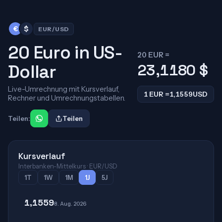
€
$
EUR/USD
20 Euro in US-
20 EUR =
Dollar
23,1180
$
Live-Umrechnung mit Kursverlauf,
1 EUR =
1,1559
USD
Rechner und Umrechnungstabellen.
Teilen:
Teilen
Kursverlauf
Interbanken-Mittelkurs · EUR/USD
1T
1W
1M
1J
5J
1,1559
8. Aug. 2026