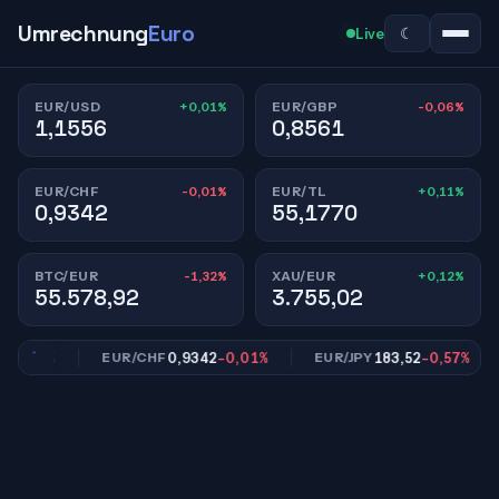
Umrechnung
Euro
☾
Live
+0,01%
-0,06%
EUR/USD
EUR/GBP
1,1556
0,8561
-0,01%
+0,11%
EUR/CHF
EUR/TL
0,9342
55,1770
-1,32%
+0,12%
BTC/EUR
XAU/EUR
55.578,92
3.755,02
0,06%
0,9342
-0,01%
183,52
-0,57%
EUR/CHF
EUR/JPY