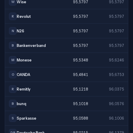
Wise
95,5797
95,5797
W
Revolut
95,5797
95,5797
R
N26
95,5797
95,5797
N
Bankenverband
95,5797
95,5797
B
Monese
95,5348
95,6246
M
OANDA
95,4841
95,6753
O
Remitly
95,1218
96,0375
R
bunq
95,1018
96,0576
B
Sparkasse
95,0588
96,1006
S
Deutsche Bank
95,0215
96,1379
DB