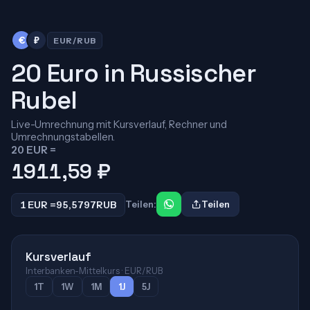
€
₽
EUR/RUB
20 Euro in Russischer
Rubel
Live-Umrechnung mit Kursverlauf, Rechner und
Umrechnungstabellen.
20 EUR =
1911,59
₽
1 EUR =
95,5797
RUB
Teilen:
Teilen
Kursverlauf
Interbanken-Mittelkurs · EUR/RUB
1T
1W
1M
1J
5J