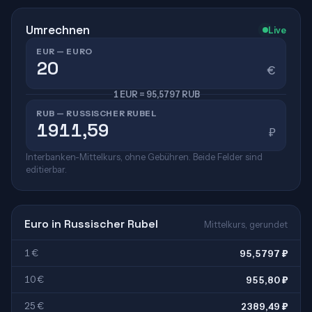
Umrechnen
Live
EUR — EURO
€
1 EUR = 95,5797 RUB
RUB — RUSSISCHER RUBEL
₽
Interbanken-Mittelkurs, ohne Gebühren. Beide Felder sind
editierbar.
Euro in Russischer Rubel
Mittelkurs, gerundet
1 €
95,5797 ₽
10 €
955,80 ₽
25 €
2389,49 ₽