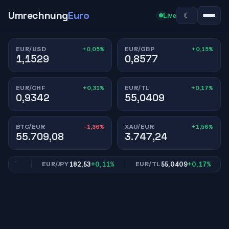
Umrechnung
Euro
☾
Live
+0,05%
+0,15%
EUR/USD
EUR/GBP
1,1529
0,8577
+0,31%
+0,17%
EUR/CHF
EUR/TL
0,9342
55,0409
-1,36%
+1,56%
BTC/EUR
XAU/EUR
55.709,08
3.747,24
31%
182,53
+0,11%
55,0409
+0,17%
EUR/JPY
EUR/TL
E