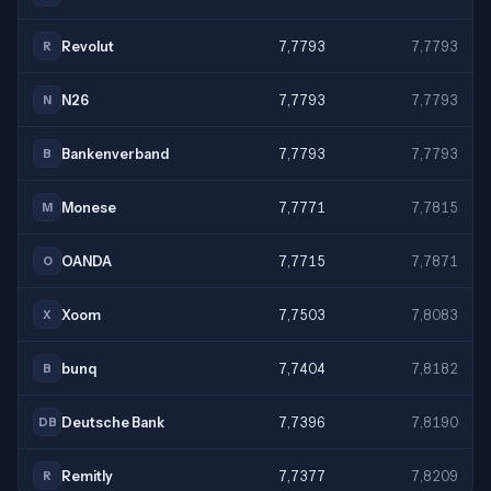
Revolut
7,7793
7,7793
R
N26
7,7793
7,7793
N
Bankenverband
7,7793
7,7793
B
Monese
7,7771
7,7815
M
OANDA
7,7715
7,7871
O
Xoom
7,7503
7,8083
X
bunq
7,7404
7,8182
B
Deutsche Bank
7,7396
7,8190
DB
Remitly
7,7377
7,8209
R