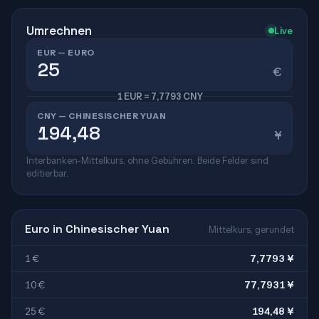
Umrechnen
Live
EUR — EURO
€
1 EUR = 7,7793 CNY
CNY — CHINESISCHER YUAN
¥
Interbanken-Mittelkurs, ohne Gebühren. Beide Felder sind
editierbar.
Euro in Chinesischer Yuan
Mittelkurs, gerundet
1 €
7,7793 ¥
10 €
77,7931 ¥
25 €
194,48 ¥