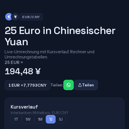
€
¥
EUR/CNY
25 Euro in Chinesischer
Yuan
Live-Umrechnung mit Kursverlauf, Rechner und
Umrechnungstabellen.
25 EUR =
194,48
¥
1 EUR =
7,7793
CNY
Teilen:
Teilen
Kursverlauf
Interbanken-Mittelkurs · EUR/CNY
1T
1W
1M
1J
5J