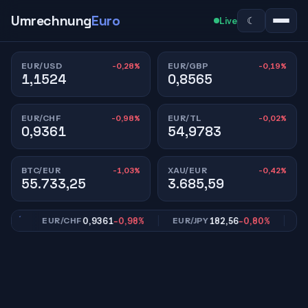
Umrechnung
Euro
☾
Live
-0,28%
-0,19%
EUR/USD
EUR/GBP
1,1524
0,8565
-0,98%
-0,02%
EUR/CHF
EUR/TL
0,9361
54,9783
-1,03%
-0,42%
BTC/EUR
XAU/EUR
55.733,25
3.685,59
%
0,9361
-0,98%
182,56
-0,80%
EUR/CHF
EUR/JPY
EUR/