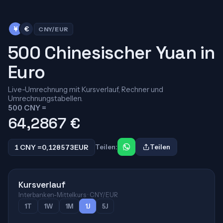
¥
€
CNY/EUR
500 Chinesischer Yuan in
Euro
Live-Umrechnung mit Kursverlauf, Rechner und
Umrechnungstabellen.
500 CNY =
64,2867
€
1 CNY =
0,128573
EUR
Teilen:
Teilen
Kursverlauf
Interbanken-Mittelkurs · CNY/EUR
1T
1W
1M
1J
5J