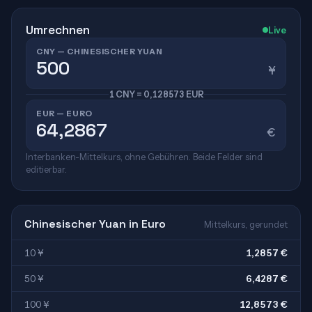
Umrechnen
Live
CNY — CHINESISCHER YUAN
¥
1 CNY = 0,128573 EUR
EUR — EURO
€
Interbanken-Mittelkurs, ohne Gebühren. Beide Felder sind
editierbar.
Chinesischer Yuan in Euro
Mittelkurs, gerundet
10 ¥
1,2857 €
50 ¥
6,4287 €
100 ¥
12,8573 €