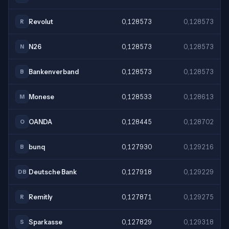
Revolut
0,128573
0,128573
R
N26
0,128573
0,128573
N
Bankenverband
0,128573
0,128573
B
Monese
0,128533
0,128613
M
OANDA
0,128445
0,128702
O
bunq
0,127930
0,129216
B
Deutsche Bank
0,127918
0,129229
DB
Remitly
0,127871
0,129275
R
Sparkasse
0,127829
0,129318
S