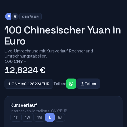
¥
€
CNY/EUR
100 Chinesischer Yuan in
Euro
Live-Umrechnung mit Kursverlauf, Rechner und
Umrechnungstabellen.
100 CNY =
12,8224
€
1 CNY =
0,128224
EUR
Teilen:
Teilen
Kursverlauf
Interbanken-Mittelkurs · CNY/EUR
1T
1W
1M
1J
5J