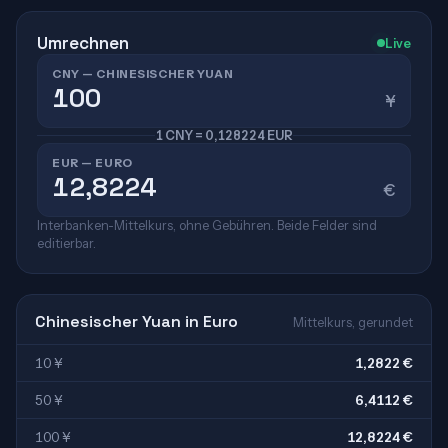
Umrechnen
Live
CNY — CHINESISCHER YUAN
¥
1 CNY = 0,128224 EUR
EUR — EURO
€
Interbanken-Mittelkurs, ohne Gebühren. Beide Felder sind
editierbar.
Chinesischer Yuan in Euro
Mittelkurs, gerundet
10 ¥
1,2822 €
50 ¥
6,4112 €
100 ¥
12,8224 €