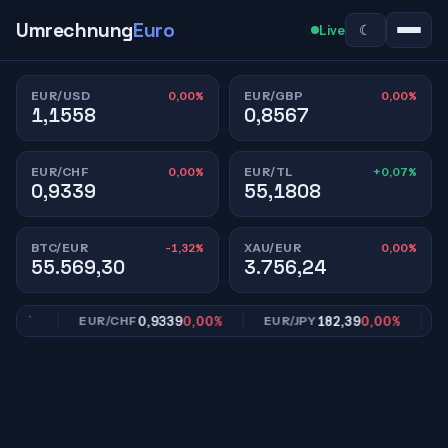
Umrechnung
Euro
☾
Live
0,00%
0,00%
EUR/USD
EUR/GBP
1,1558
0,8567
0,00%
+0,07%
EUR/CHF
EUR/TL
0,9339
55,1808
-1,32%
0,00%
BTC/EUR
XAU/EUR
55.569,30
3.756,24
00%
0,9339
0,00%
182,39
0,00%
EUR/CHF
EUR/JPY
EU