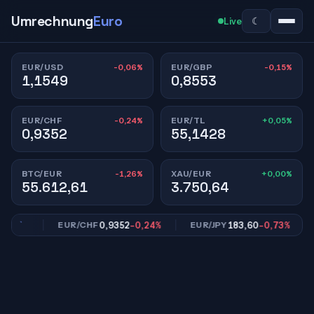
Umrechnung
Euro
☾
Live
-0,06%
-0,15%
EUR/USD
EUR/GBP
1,1549
0,8553
-0,24%
+0,05%
EUR/CHF
EUR/TL
0,9352
55,1428
-1,26%
+0,00%
BTC/EUR
XAU/EUR
55.612,61
3.750,64
,15%
0,9352
-0,24%
183,60
-0,73%
EUR/CHF
EUR/JPY
E