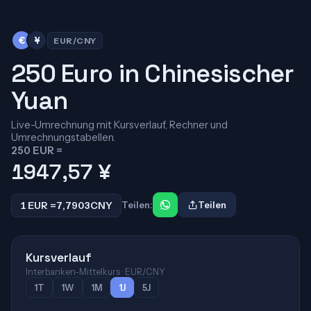
€
¥
EUR/CNY
250 Euro in Chinesischer
Yuan
Live-Umrechnung mit Kursverlauf, Rechner und
Umrechnungstabellen.
250 EUR =
1947,57
¥
1 EUR =
7,7903
CNY
Teilen:
Teilen
Kursverlauf
Interbanken-Mittelkurs · EUR/CNY
1T
1W
1M
1J
5J