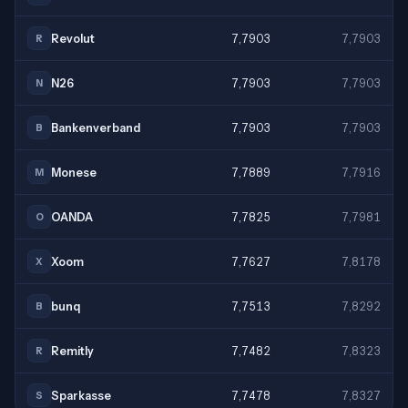
Revolut
7,7903
7,7903
R
N26
7,7903
7,7903
N
Bankenverband
7,7903
7,7903
B
Monese
7,7889
7,7916
M
OANDA
7,7825
7,7981
O
Xoom
7,7627
7,8178
X
bunq
7,7513
7,8292
B
Remitly
7,7482
7,8323
R
Sparkasse
7,7478
7,8327
S