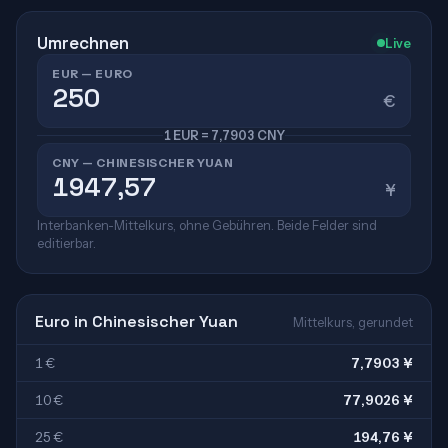
Umrechnen
Live
EUR — EURO
€
1 EUR = 7,7903 CNY
CNY — CHINESISCHER YUAN
¥
Interbanken-Mittelkurs, ohne Gebühren. Beide Felder sind
editierbar.
Euro in Chinesischer Yuan
Mittelkurs, gerundet
1 €
7,7903 ¥
10 €
77,9026 ¥
25 €
194,76 ¥