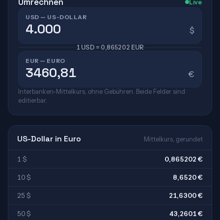
Umrechnen
Live
USD — US-DOLLAR
$
1 USD = 0,865202 EUR
EUR — EURO
€
Interbanken-Mittelkurs, ohne Gebühren. Beide Felder sind
editierbar.
US-Dollar in Euro
Mittelkurs, gerundet
1 $
0,865202 €
10 $
8,6520 €
25 $
21,6300 €
50 $
43,2601 €