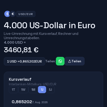
$
€
USD/EUR
4.000 US-Dollar in Euro
Live-Umrechnung mit Kursverlauf, Rechner und
Umrechnungstabellen.
4.000 USD =
3460,81
€
1 USD =
0,865202
EUR
Teilen:
Teilen
Kursverlauf
Interbanken-Mittelkurs · USD/EUR
1T
1W
1M
1J
5J
0,865202
7. Aug. 2026