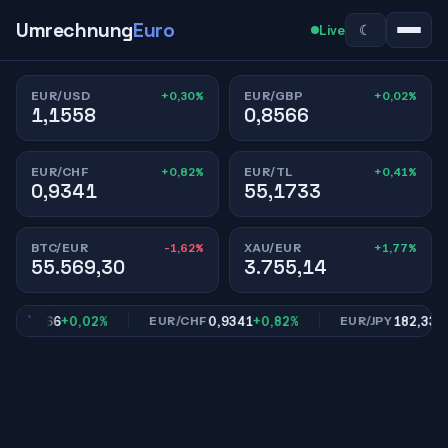
Umrechnung
Euro
☾
Live
+0,30%
+0,02%
EUR/USD
EUR/GBP
1,1558
0,8566
+0,82%
+0,41%
EUR/CHF
EUR/TL
0,9341
55,1733
-1,62%
+1,77%
BTC/EUR
XAU/EUR
55.569,30
3.755,14
0,8566
+0,02%
0,9341
+0,82%
182,33
+0,7
EUR/CHF
EUR/JPY