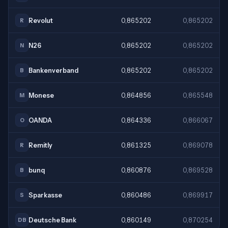
Revolut
0,865202
0,865202
R
N26
0,865202
0,865202
N
Bankenverband
0,865202
0,865202
B
Monese
0,864856
0,865548
M
OANDA
0,864336
0,866067
O
Remitly
0,861325
0,869078
R
bunq
0,860876
0,869528
B
Sparkasse
0,860486
0,869917
S
Deutsche Bank
0,860149
0,870254
DB