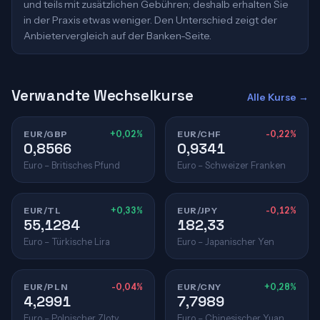
und teils mit zusätzlichen Gebühren; deshalb erhalten Sie
in der Praxis etwas weniger. Den Unterschied zeigt der
Anbietervergleich auf der Banken-Seite.
Verwandte Wechselkurse
Alle Kurse →
EUR/GBP
+0,02%
EUR/CHF
-0,22%
0,8566
0,9341
Euro – Britisches Pfund
Euro – Schweizer Franken
EUR/TL
+0,33%
EUR/JPY
-0,12%
55,1284
182,33
Euro – Türkische Lira
Euro – Japanischer Yen
EUR/PLN
-0,04%
EUR/CNY
+0,28%
4,2991
7,7989
Euro – Polnischer Zloty
Euro – Chinesischer Yuan