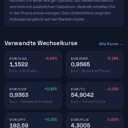
rechnen mit einer Marge (Spread) auf diesen Mittelkurs
und teils mit zusätzlichen Gebühren; deshalb erhalten Sie
in der Praxis etwas weniger. Den Unterschied zeigt der
Anbietervergleich auf der Banken-Seite.
Verwandte Wechselkurse
Alle Kurse →
EUR/USD
-0,30%
EUR/GBP
-0,18%
1,1522
0,8565
Euro – US-Dollar
Euro – Britisches Pfund
EUR/CHF
+0,43%
EUR/TL
-0,15%
0,9363
54,9042
Euro – Schweizer Franken
Euro – Türkische Lira
EUR/JPY
+0,25%
EUR/PLN
0,00%
182,59
4,3005