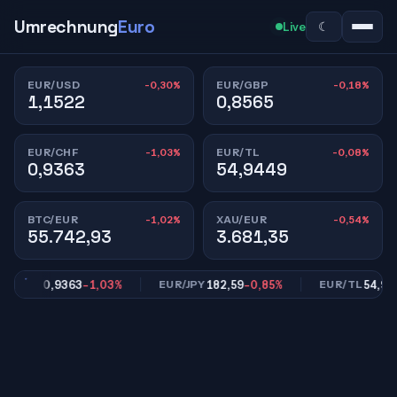
Umrechnung
Euro
☾
Live
-0,30%
-0,18%
EUR/USD
EUR/GBP
1,1522
0,8565
-1,03%
-0,08%
EUR/CHF
EUR/TL
0,9363
54,9449
-1,02%
-0,54%
BTC/EUR
XAU/EUR
55.742,93
3.681,35
0,9363
-1,03%
182,59
-0,85%
54,9449
/CHF
EUR/JPY
EUR/TL