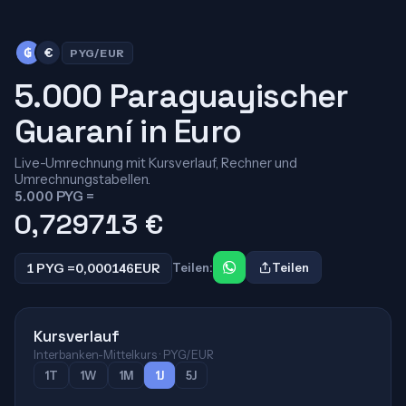
₲
€
PYG/EUR
5.000 Paraguayischer
Guaraní in Euro
Live-Umrechnung mit Kursverlauf, Rechner und
Umrechnungstabellen.
5.000 PYG =
0,729713
€
1 PYG =
0,000146
EUR
Teilen:
Teilen
Kursverlauf
Interbanken-Mittelkurs · PYG/EUR
1T
1W
1M
1J
5J