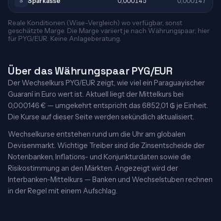
Sparkasse
0,000145
0,000147
S
Reale Konditionen (Wise-Vergleich) wo verfügbar, sonst
geschätzte Marge. Die Marge variiert je nach Währungspaar; hier
für PYG/EUR. Keine Anlageberatung.
Über das Währungspaar PYG/EUR
Der Wechselkurs PYG/EUR zeigt, wie viel ein Paraguayischer
Guaraní in Euro wert ist. Aktuell liegt der Mittelkurs bei
0,000146 € — umgekehrt entspricht das 6852,01 ₲ je Einheit.
Die Kurse auf dieser Seite werden sekündlich aktualisiert.
Wechselkurse entstehen rund um die Uhr am globalen
Devisenmarkt. Wichtige Treiber sind die Zinsentscheide der
Notenbanken, Inflations- und Konjunkturdaten sowie die
Risikostimmung an den Märkten. Angezeigt wird der
Interbanken-Mittelkurs — Banken und Wechselstuben rechnen
in der Regel mit einem Aufschlag.