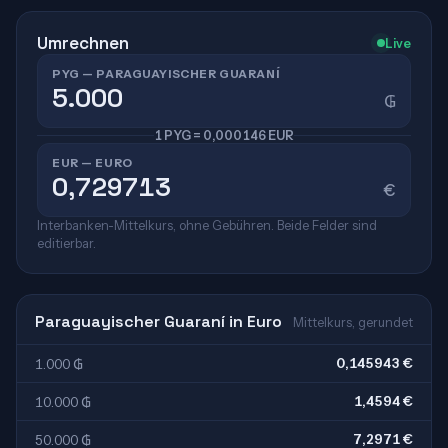
Umrechnen
Live
PYG — PARAGUAYISCHER GUARANÍ
₲
1 PYG = 0,000146 EUR
EUR — EURO
€
Interbanken-Mittelkurs, ohne Gebühren. Beide Felder sind
editierbar.
Paraguayischer Guaraní in Euro
Mittelkurs, gerundet
0,145943 €
1.000 ₲
1,4594 €
10.000 ₲
7,2971 €
50.000 ₲