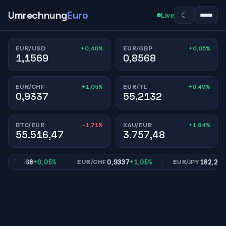
Umrechnung
Euro
☾
Live
+0,40%
+0,05%
EUR/USD
EUR/GBP
1,1569
0,8568
+1,05%
+0,49%
EUR/CHF
EUR/TL
0,9337
55,2132
-1,71%
+1,84%
BTC/EUR
XAU/EUR
55.516,47
3.757,48
0,8568
+0,05%
0,9337
+1,05%
182,26
+0,
P
EUR/CHF
EUR/JPY