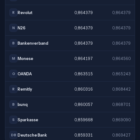
Revolut
0,864379
0,864379
R
N26
0,864379
0,864379
N
Bankenverband
0,864379
0,864379
B
Monese
0,864197
0,864560
M
OANDA
0,863515
0,865243
O
Remitly
0,860316
0,868442
R
bunq
0,860057
0,868701
B
Sparkasse
0,859668
0,869090
S
Deutsche Bank
0,859331
0,869427
DB