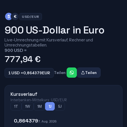
$
€
USD/EUR
900 US-Dollar in Euro
Live-Umrechnung mit Kursverlauf, Rechner und
Umrechnungstabellen.
900 USD =
777,94
€
1 USD =
0,864379
EUR
Teilen:
Teilen
Kursverlauf
Interbanken-Mittelkurs · USD/EUR
1T
1W
1M
1J
5J
0,864379
7. Aug. 2026