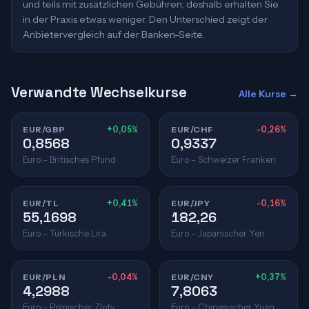
und teils mit zusätzlichen Gebühren; deshalb erhalten Sie
in der Praxis etwas weniger. Den Unterschied zeigt der
Anbietervergleich auf der Banken-Seite.
Verwandte Wechselkurse
Alle Kurse →
EUR/GBP
+0,05%
EUR/CHF
-0,26%
0,8568
0,9337
Euro – Britisches Pfund
Euro – Schweizer Franken
EUR/TL
+0,41%
EUR/JPY
-0,16%
55,1698
182,26
Euro – Türkische Lira
Euro – Japanischer Yen
EUR/PLN
-0,04%
EUR/CNY
+0,37%
4,2988
7,8063
Euro – Polnischer Zloty
Euro – Chinesischer Yuan