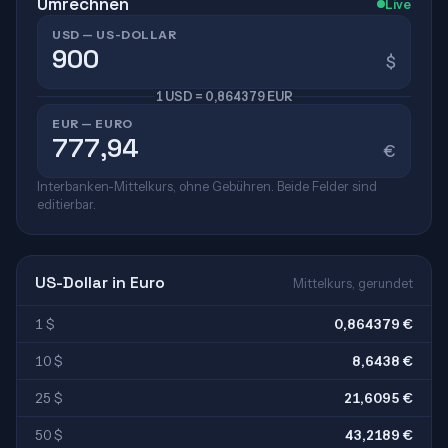
Umrechnen
Live
USD — US-DOLLAR
$
1 USD = 0,864379 EUR
EUR — EURO
€
Interbanken-Mittelkurs, ohne Gebühren. Beide Felder sind
editierbar.
US-Dollar in Euro
Mittelkurs, gerundet
1 $
0,864379 €
10 $
8,6438 €
25 $
21,6095 €
50 $
43,2189 €