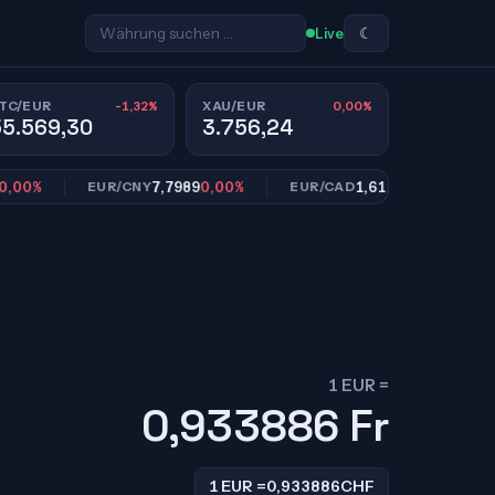
☾
Live
-1,32%
0,00%
TC/EUR
XAU/EUR
55.569,30
3.756,24
7,7989
0,00%
1,6113
0,00%
EUR/CNY
EUR/CAD
EUR/
1 EUR =
0,933886
Fr
1 EUR =
0,933886
CHF