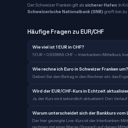
Der Schweizer Franken gilt als
sicherer Hafen
: In K
Schweizerische Nationalbank (SNB)
greift bei z
Häufige Fragen zu EUR/CHF
Wie viel ist 1 EUR in CHF?
1 EUR = 0,933886 CHF — Interbanken-Mittelkurs, live 
Wie rechne ich Euro in Schweizer Franken um?
Geben Sie den Betrag in den Rechner ein; das Ergebn
Wird der EUR/CHF-Kurs in Echtzeit aktualisie
Ja, der Kurs wird sekündlich aktualisiert. Den Verlauf
Warum unterscheidet sich der Bankkurs vom 
Der hier gezeigte Live-Kurs ist der Interbanken-M
rechnen mit einer Marge (Spread) auf diesen Mittelk