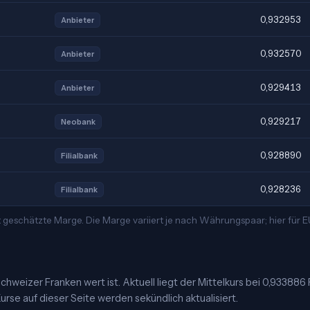
0,932953
Anbieter
0,932570
Anbieter
0,929413
Anbieter
0,929217
Neobank
0,928890
Filialbank
0,928236
Filialbank
 geschätzte Marge. Die Marge variiert je nach Währungspaar; hier für
chweizer Franken wert ist. Aktuell liegt der Mittelkurs bei 0,933886 
urse auf dieser Seite werden sekündlich aktualisiert.