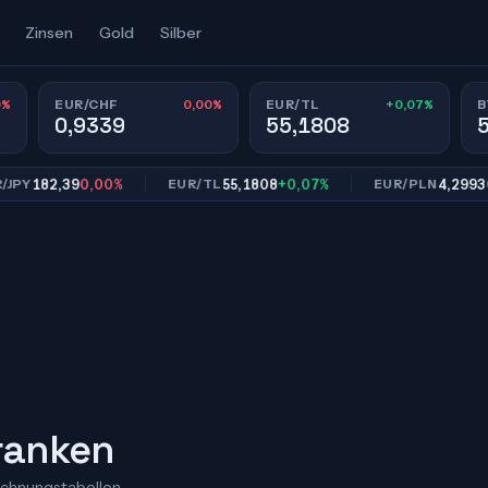
Zinsen
Gold
Silber
0%
0,00%
+0,07%
EUR/CHF
EUR/TL
B
0,9339
55,1808
82,39
0,00%
55,1808
+0,07%
4,2993
0,00%
EUR/TL
EUR/PLN
Franken