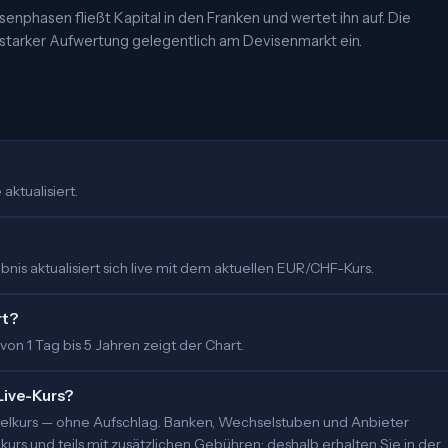
risenphasen fließt Kapital in den Franken und wertet ihn auf. Die
u starker Aufwertung gelegentlich am Devisenmarkt ein.
aktualisiert.
is aktualisiert sich live mit dem aktuellen EUR/CHF-Kurs.
rt?
 von 1 Tag bis 5 Jahren zeigt der Chart.
Live-Kurs?
ittelkurs — ohne Aufschlag. Banken, Wechselstuben und Anbieter
urs und teils mit zusätzlichen Gebühren; deshalb erhalten Sie in der