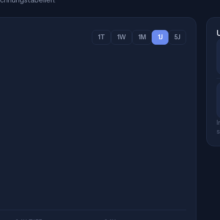
chnungstabellen.
1T
1W
1M
1J
5J
I
s