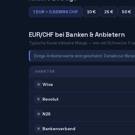
1 EUR = 0,933886 CHF
10 €
25 €
50 €
EUR/CHF bei Banken & Anbietern
Typische Kurse inklusive Marge — wie viel Schweizer Fran
Einige Anbieterwerte sind geschätzt. Details zur Ber
ANBIETER
Wise
W
Revolut
R
N26
N
Bankenverband
B