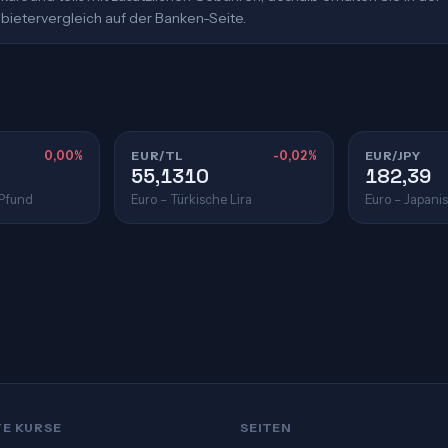
bietervergleich auf der Banken-Seite.
0,00%
EUR/TL
-0,02%
EUR/JPY
55,1310
182,39
 Pfund
Euro – Türkische Lira
Euro – Japani
TE KURSE
SEITEN