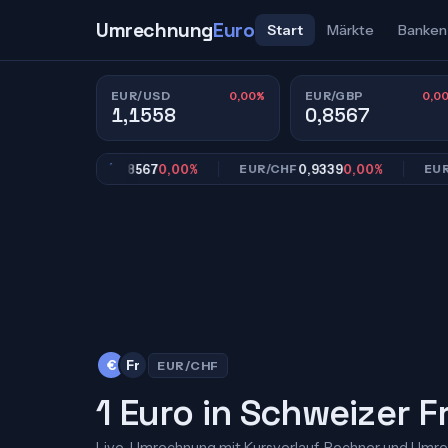
Umrechnung
Euro
Start
Märkte
Banken
0,00%
0,0
EUR/USD
EUR/GBP
1,1558
0,8567
0,8567
0,00%
0,9339
0,00%
1
EUR/GBP
EUR/CHF
EUR/JPY
€
Fr
EUR/CHF
1 Euro in Schweizer 