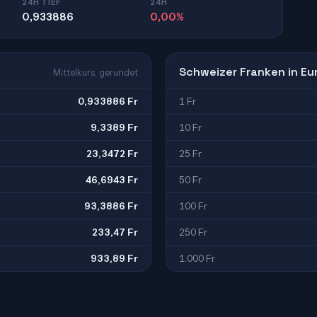
24H TIEF
24H
0,933886
0,00%
Schweizer Franken in Eu
Mittelkurs, gerundet
0,933886 Fr
1 Fr
9,3389 Fr
10 Fr
23,3472 Fr
25 Fr
46,6943 Fr
50 Fr
93,3886 Fr
100 Fr
233,47 Fr
250 Fr
933,89 Fr
1.000 Fr