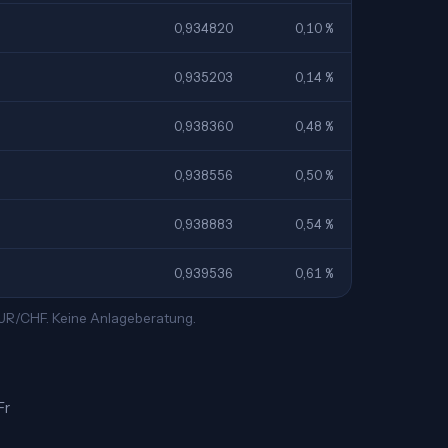
0,934820
0,10 %
0,935203
0,14 %
0,938360
0,48 %
0,938556
0,50 %
0,938883
0,54 %
0,939536
0,61 %
 EUR/CHF. Keine Anlageberatung.
Fr