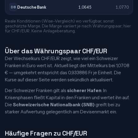
Deutsche Bank
1,0645
1,0770
DB
Reale Konditionen (Wise-Vergleich) wo verfügbar, sonst
geschätzte Marge. Die Marge variiert je nach Währungspaar; hier
für CHF/EUR. Keine Anlageberatung.
Über das Währungspaar CHF/EUR
Der Wechselkurs CHF/EUR zeigt, wie viel ein Schweizer
Franken in Euro wert ist. Aktuell liegt der Mittelkurs bei 1,0708
€ — umgekehrt entspricht das 0,933886 Fr je Einheit. Die
Kurse auf dieser Seite werden sekündlich aktualisiert.
Der Schweizer Franken gilt als
sicherer Hafen
: In
Krisenphasen fließt Kapital in den Franken und wertet ihn auf.
Die
Schweizerische Nationalbank (SNB)
greift bei zu
starker Aufwertung gelegentlich am Devisenmarkt ein.
Häufige Fragen zu CHF/EUR