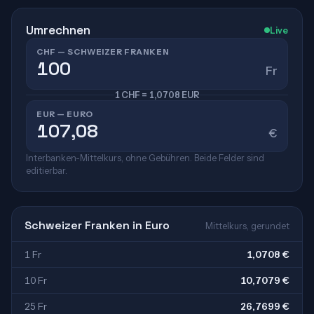
Umrechnen
Live
CHF — SCHWEIZER FRANKEN
Fr
1 CHF = 1,0708 EUR
EUR — EURO
€
Interbanken-Mittelkurs, ohne Gebühren. Beide Felder sind
editierbar.
Schweizer Franken in Euro
Mittelkurs, gerundet
1 Fr
1,0708 €
10 Fr
10,7079 €
25 Fr
26,7699 €