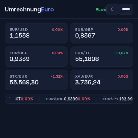
Umrechnung
Euro
☾
Live
0,00%
0,00%
EUR/USD
EUR/GBP
1,1558
0,8567
0,00%
+0,07%
EUR/CHF
EUR/TL
0,9339
55,1808
-1,32%
0,00%
BTC/EUR
XAU/EUR
55.569,30
3.756,24
0,8567
0,00%
0,9339
0,00%
182,39
0,00
P
EUR/CHF
EUR/JPY