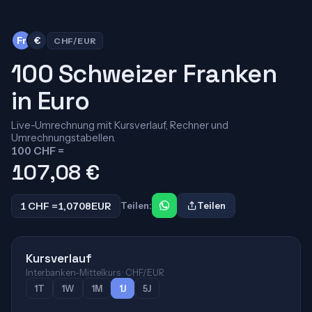
Fr
€
CHF/EUR
100 Schweizer Franken
in Euro
Live-Umrechnung mit Kursverlauf, Rechner und
Umrechnungstabellen.
100 CHF =
107,08
€
1 CHF =
1,0708
EUR
Teilen:
Teilen
Kursverlauf
Interbanken-Mittelkurs · CHF/EUR
1T
1W
1M
1J
5J