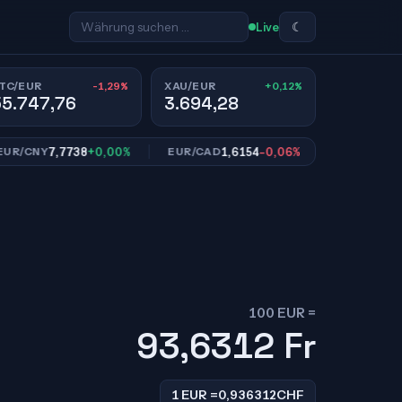
☾
Live
-1,29%
+0,12%
TC/EUR
XAU/EUR
55.747,76
3.694,28
7,7738
+0,00%
1,6154
-0,06%
10,968
CNY
EUR/CAD
EUR/SEK
100 EUR =
93,6312
Fr
1 EUR =
0,936312
CHF