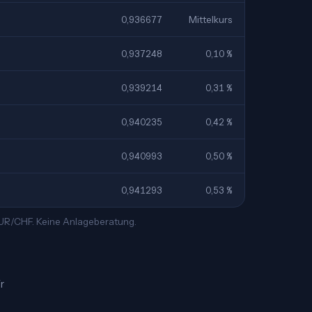
0,936677
Mittelkurs
0,937248
0,10 %
0,939214
0,31 %
0,940235
0,42 %
0,940993
0,50 %
0,941293
0,53 %
 EUR/CHF. Keine Anlageberatung.
r