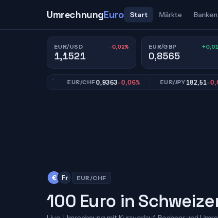
Umrechnung
Euro
Start
Märkte
Banken
-0,02%
+0,0
EUR/USD
EUR/GBP
1,1521
0,8565
65
+0,01%
0,9363
-0,06%
182,51
-0,02%
EUR/CHF
EUR/JPY
€
Fr
EUR/CHF
100 Euro in Schweize