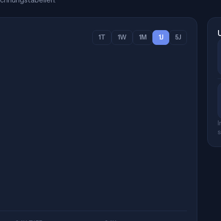
chnungstabellen.
1T
1W
1M
1J
5J
I
s