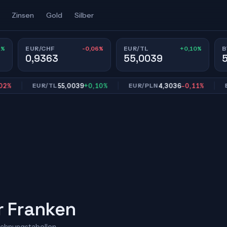
Zinsen
Gold
Silber
1%
-0,06%
+0,10%
EUR/CHF
EUR/TL
B
0,9363
55,0039
55,0039
+0,10%
4,3036
-0,11%
EUR/TL
EUR/PLN
EUR/
r Franken