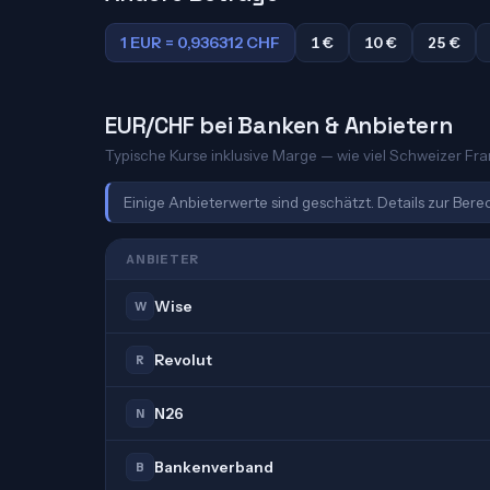
1 EUR = 0,936312 CHF
1 €
10 €
25 €
EUR/CHF bei Banken & Anbietern
Typische Kurse inklusive Marge — wie viel Schweizer Fran
Einige Anbieterwerte sind geschätzt. Details zur Ber
ANBIETER
Wise
W
Revolut
R
N26
N
Bankenverband
B