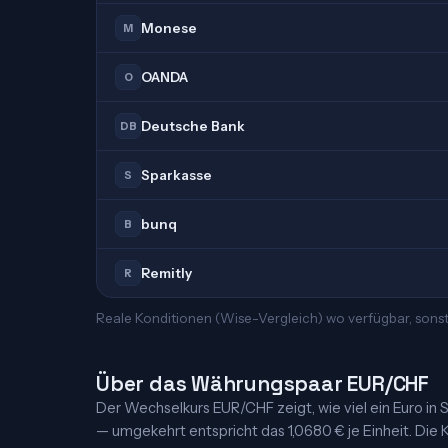
Monese
M
OANDA
O
Deutsche Bank
DB
Sparkasse
S
bunq
B
Remitly
R
Reale Konditionen (Wise-Vergleich) wo verfügbar, sonst
Über das Währungspaar EUR/CHF
Der Wechselkurs EUR/CHF zeigt, wie viel ein Euro in Sc
— umgekehrt entspricht das 1,0680 € je Einheit. Die K