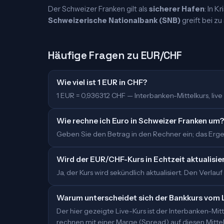
Der Schweizer Franken gilt als
sicherer Hafen
: In K
Schweizerische Nationalbank (SNB)
greift bei z
Häufige Fragen zu EUR/CHF
Wie viel ist 1 EUR in CHF?
1 EUR = 0,936312 CHF — Interbanken-Mittelkurs, live a
Wie rechne ich Euro in Schweizer Franken um?
Geben Sie den Betrag in den Rechner ein; das Ergebn
Wird der EUR/CHF-Kurs in Echtzeit aktualisie
Ja, der Kurs wird sekündlich aktualisiert. Den Verlauf
Warum unterscheidet sich der Bankkurs vom 
Der hier gezeigte Live-Kurs ist der Interbanken-M
rechnen mit einer Marge (Spread) auf diesen Mittelk