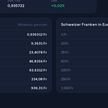
24H TIEF
24H
0,935722
+0,02%
Schweizer Franken in Eu
Mittelkurs, gerundet
0,936312 Fr
1 Fr
9,3631 Fr
10 Fr
23,4078 Fr
25 Fr
46,8156 Fr
50 Fr
93,6312 Fr
100 Fr
234,08 Fr
250 Fr
936,31 Fr
1.000 Fr