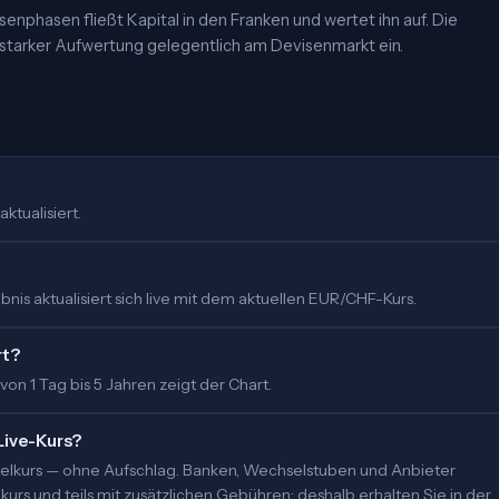
risenphasen fließt Kapital in den Franken und wertet ihn auf. Die
u starker Aufwertung gelegentlich am Devisenmarkt ein.
ktualisiert.
is aktualisiert sich live mit dem aktuellen EUR/CHF-Kurs.
rt?
 von 1 Tag bis 5 Jahren zeigt der Chart.
Live-Kurs?
ittelkurs — ohne Aufschlag. Banken, Wechselstuben und Anbieter
urs und teils mit zusätzlichen Gebühren; deshalb erhalten Sie in der