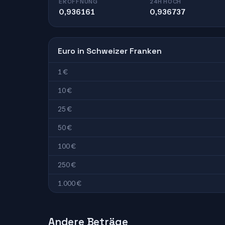
ERÖFFNUNG
24H HOCH
0,936161
0,936737
Euro in Schweizer Franken
1 €
10 €
25 €
50 €
100 €
250 €
1.000 €
Andere Beträge