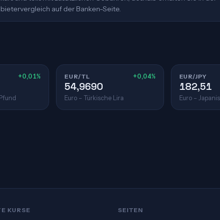
bietervergleich auf der Banken-Seite.
+0,01%
EUR/TL
+0,04%
EUR/JPY
54,9690
182,51
 Pfund
Euro – Türkische Lira
Euro – Japani
TE KURSE
SEITEN