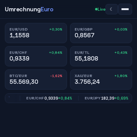
Umrechnung
Euro
☾
Live
+0,30%
+0,03%
EUR/USD
EUR/GBP
1,1558
0,8567
+0,84%
+0,43%
EUR/CHF
EUR/TL
0,9339
55,1808
-1,62%
+1,80%
BTC/EUR
XAU/EUR
55.569,30
3.756,24
,03%
0,9339
+0,84%
182,39
+0,69%
EUR/CHF
EUR/JPY