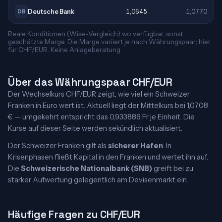
Deutsche Bank
1,0645
1,0770
DB
Reale Konditionen (Wise-Vergleich) wo verfügbar, sonst
geschätzte Marge. Die Marge variiert je nach Währungspaar; hier
für CHF/EUR. Keine Anlageberatung.
Über das Währungspaar CHF/EUR
Der Wechselkurs CHF/EUR zeigt, wie viel ein Schweizer
Franken in Euro wert ist. Aktuell liegt der Mittelkurs bei 1,0708
€ — umgekehrt entspricht das 0,933886 Fr je Einheit. Die
Kurse auf dieser Seite werden sekündlich aktualisiert.
Der Schweizer Franken gilt als
sicherer Hafen
: In
Krisenphasen fließt Kapital in den Franken und wertet ihn auf.
Die
Schweizerische Nationalbank (SNB)
greift bei zu
starker Aufwertung gelegentlich am Devisenmarkt ein.
Häufige Fragen zu CHF/EUR