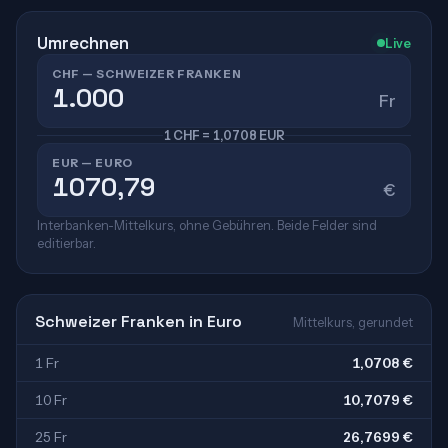
Umrechnen
Live
CHF — SCHWEIZER FRANKEN
Fr
1 CHF = 1,0708 EUR
EUR — EURO
€
Interbanken-Mittelkurs, ohne Gebühren. Beide Felder sind
editierbar.
Schweizer Franken in Euro
Mittelkurs, gerundet
1 Fr
1,0708 €
10 Fr
10,7079 €
25 Fr
26,7699 €