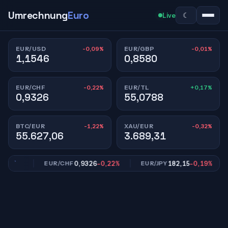
Umrechnung
Euro
☾
Live
-0,09%
-0,01%
EUR/USD
EUR/GBP
1,1546
0,8580
-0,22%
+0,17%
EUR/CHF
EUR/TL
0,9326
55,0788
-1,22%
-0,32%
BTC/EUR
XAU/EUR
55.627,06
3.689,31
,01%
0,9326
-0,22%
182,15
-0,19%
EUR/CHF
EUR/JPY