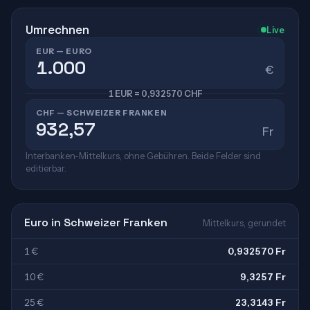
Umrechnen
Live
EUR — EURO
€
1 EUR = 0,932570 CHF
CHF — SCHWEIZER FRANKEN
Fr
Interbanken-Mittelkurs, ohne Gebühren. Beide Felder sind
editierbar.
Euro in Schweizer Franken
Mittelkurs, gerundet
1 €
0,932570 Fr
10 €
9,3257 Fr
25 €
23,3143 Fr