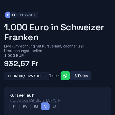
€
Fr
EUR/CHF
1.000 Euro in Schweizer
Franken
Live-Umrechnung mit Kursverlauf, Rechner und
Umrechnungstabellen.
1.000 EUR =
932,57
Fr
1 EUR =
0,932570
CHF
Teilen:
Teilen
Kursverlauf
Interbanken-Mittelkurs · EUR/CHF
1T
1W
1M
1J
5J