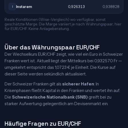
Instarem
0,926313
0,938828
I
Reale Konditionen (Wise-Vergleich) wo verfügbar, sonst
geschätzte Marge. Die Marge variiert je nach Währungspaar; hier
für EUR/CHF. Keine Anlageberatung.
Über das Währungspaar EUR/CHF
Der Wechselkurs EUR/CHF zeigt, wie viel ein Euro in Schweizer
Franken wert ist. Aktuell liegt der Mittelkurs bei 0,932570 Fr —
umgekehrt entspricht das 1,0723 € je Einheit. Die Kurse auf
dieser Seite werden sekündlich aktualisiert.
Der Schweizer Franken gilt als
sicherer Hafen
: In
Krisenphasen fließt Kapital in den Franken und wertet ihn auf.
Die
Schweizerische Nationalbank (SNB)
greift bei zu
starker Aufwertung gelegentlich am Devisenmarkt ein.
Häufige Fragen zu EUR/CHF