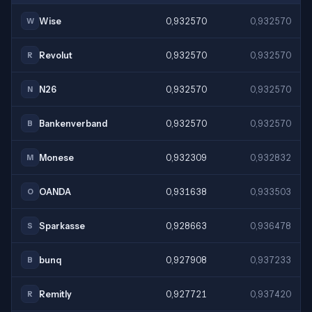
Wise
0,932570
0,932570
W
Revolut
0,932570
0,932570
R
N26
0,932570
0,932570
N
Bankenverband
0,932570
0,932570
B
Monese
0,932309
0,932832
M
OANDA
0,931638
0,933503
O
Sparkasse
0,928663
0,936478
S
bunq
0,927908
0,937233
B
Remitly
0,927721
0,937420
R