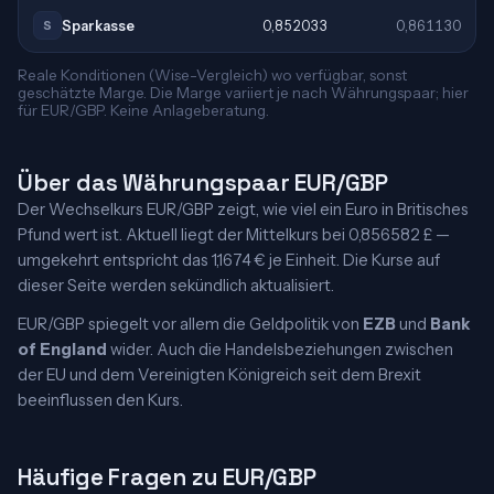
Sparkasse
0,852033
0,861130
S
Reale Konditionen (Wise-Vergleich) wo verfügbar, sonst
geschätzte Marge. Die Marge variiert je nach Währungspaar; hier
für EUR/GBP. Keine Anlageberatung.
Über das Währungspaar EUR/GBP
Der Wechselkurs EUR/GBP zeigt, wie viel ein Euro in Britisches
Pfund wert ist. Aktuell liegt der Mittelkurs bei 0,856582 £ —
umgekehrt entspricht das 1,1674 € je Einheit. Die Kurse auf
dieser Seite werden sekündlich aktualisiert.
EUR/GBP spiegelt vor allem die Geldpolitik von
EZB
und
Bank
of England
wider. Auch die Handelsbeziehungen zwischen
der EU und dem Vereinigten Königreich seit dem Brexit
beeinflussen den Kurs.
Häufige Fragen zu EUR/GBP