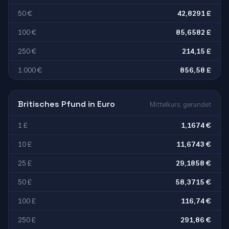
50 €
42,8291 £
100 €
85,6582 £
250 €
214,15 £
1.000 €
856,58 £
Britisches Pfund in Euro
Mittelkurs, gerundet
1 £
1,1674 €
10 £
11,6743 €
25 £
29,1858 €
50 £
58,3715 €
100 £
116,74 €
250 £
291,86 €