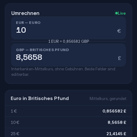
Umrechnen
Live
EUR — EURO
€
1 EUR = 0,856582 GBP
GBP — BRITISCHES PFUND
£
Interbanken-Mittelkurs, ohne Gebühren. Beide Felder sind
editierbar.
Euro in Britisches Pfund
Mittelkurs, gerundet
1 €
0,856582 £
10 €
8,5658 £
25 €
21,4145 £