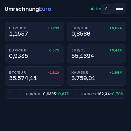
Umrechnung
Euro
☾
Live
+0,29%
+0,02%
EUR/USD
EUR/GBP
1,1557
0,8566
+0,87%
+0,41%
EUR/CHF
EUR/TL
0,9335
55,1694
-1,61%
+1,88%
BTC/EUR
XAU/EUR
55.574,11
3.759,01
,02%
0,9335
+0,87%
182,34
+0,70%
EUR/CHF
EUR/JPY