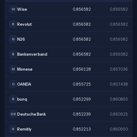
Wise
0,856582
0,856582
W
Revolut
0,856582
0,856582
R
N26
0,856582
0,856582
N
Bankenverband
0,856582
0,856582
B
Monese
0,856128
0,857036
M
OANDA
0,855725
0,857438
O
bunq
0,852299
0,860865
B
Deutsche Bank
0,852239
0,860925
DB
Remitly
0,852213
0,860950
R