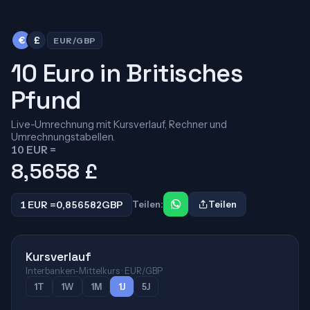
€
£
EUR/GBP
10 Euro in Britisches
Pfund
Live-Umrechnung mit Kursverlauf, Rechner und
Umrechnungstabellen.
10 EUR =
8,5658
£
1 EUR =
0,856582
GBP
Teilen:
Teilen
Kursverlauf
Interbanken-Mittelkurs · EUR/GBP
1T
1W
1M
1J
5J