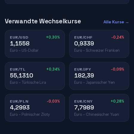
Verwandte Wechselkurse
Alle Kurse →
EUR/USD
+0,30%
EUR/CHF
-0,24%
1,1558
0,9339
Euro – US-Dollar
Euro – Schweizer Franken
EUR/TL
+0,34%
EUR/JPY
-0,09%
55,1310
182,39
Euro – Türkische Lira
Euro – Japanischer Yen
EUR/PLN
-0,03%
EUR/CNY
+0,28%
4,2993
7,7989
Euro – Polnischer Zloty
Euro – Chinesischer Yuan