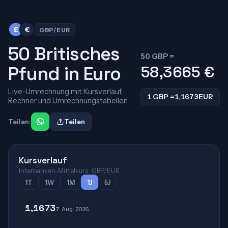
£
€
GBP/EUR
50 Britisches
50 GBP =
Pfund in Euro
58,3665
€
Live-Umrechnung mit Kursverlauf,
1 GBP =
1,1673
EUR
Rechner und Umrechnungstabellen.
Teilen:
Teilen
Kursverlauf
Interbanken-Mittelkurs · GBP/EUR
1T
1W
1M
1J
5J
1,1673
7. Aug. 2026