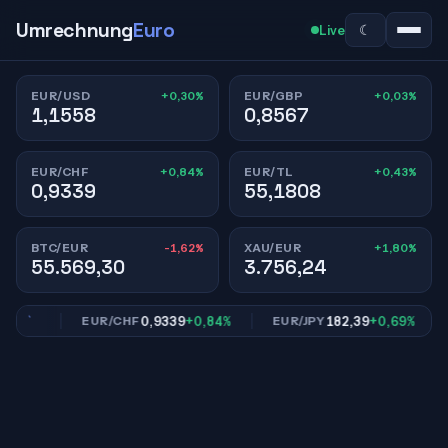
Umrechnung
Euro
☾
Live
+0,30%
+0,03%
EUR/USD
EUR/GBP
1,1558
0,8567
+0,84%
+0,43%
EUR/CHF
EUR/TL
0,9339
55,1808
-1,62%
+1,80%
BTC/EUR
XAU/EUR
55.569,30
3.756,24
03%
0,9339
+0,84%
182,39
+0,69%
EUR/CHF
EUR/JPY
E