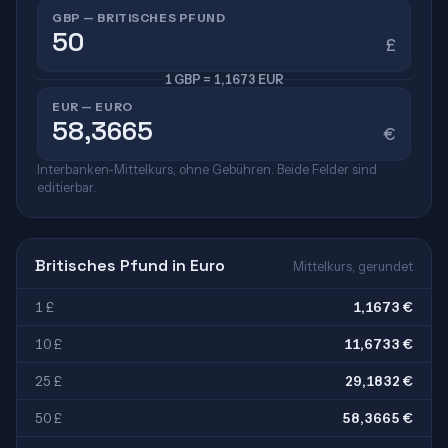
GBP — BRITISCHES PFUND
£
1 GBP = 1,1673 EUR
EUR — EURO
€
Interbanken-Mittelkurs, ohne Gebühren. Beide Felder sind
editierbar.
Britisches Pfund in Euro
Mittelkurs, gerundet
1 £
1,1673 €
10 £
11,6733 €
25 £
29,1832 €
50 £
58,3665 €