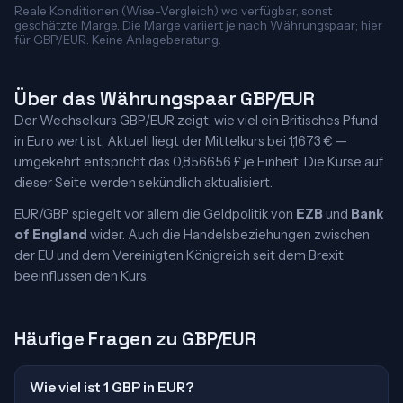
Reale Konditionen (Wise-Vergleich) wo verfügbar, sonst
geschätzte Marge. Die Marge variiert je nach Währungspaar; hier
für GBP/EUR. Keine Anlageberatung.
Über das Währungspaar GBP/EUR
Der Wechselkurs GBP/EUR zeigt, wie viel ein Britisches Pfund
in Euro wert ist. Aktuell liegt der Mittelkurs bei 1,1673 € —
umgekehrt entspricht das 0,856656 £ je Einheit. Die Kurse auf
dieser Seite werden sekündlich aktualisiert.
EUR/GBP spiegelt vor allem die Geldpolitik von
EZB
und
Bank
of England
wider. Auch die Handelsbeziehungen zwischen
der EU und dem Vereinigten Königreich seit dem Brexit
beeinflussen den Kurs.
Häufige Fragen zu GBP/EUR
Wie viel ist 1 GBP in EUR?