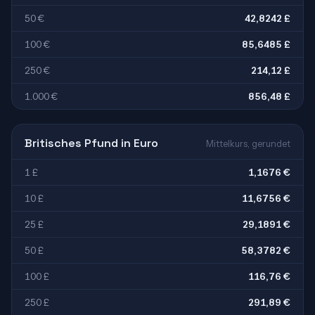
50 €
42,8242 £
100 €
85,6485 £
250 €
214,12 £
1.000 €
856,48 £
Britisches Pfund in Euro
Mittelkurs, gerundet
1 £
1,1676 €
10 £
11,6756 €
25 £
29,1891 €
50 £
58,3782 €
100 £
116,76 €
250 £
291,89 €