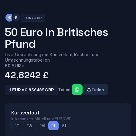
€
£
EUR/GBP
50 Euro in Britisches
Pfund
Live-Umrechnung mit Kursverlauf, Rechner und
Umrechnungstabellen.
50 EUR =
42,8242
£
1 EUR =
0,856485
GBP
Teilen:
Teilen
Kursverlauf
Interbanken-Mittelkurs · EUR/GBP
1T
1W
1M
1J
5J