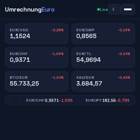
Umrechnung
Euro
☾
Live
-0,28%
-0,19%
EUR/USD
EUR/GBP
1,1524
0,8565
-1,09%
-0,03%
EUR/CHF
EUR/TL
0,9371
54,9694
-1,03%
-0,45%
BTC/EUR
XAU/EUR
55.733,25
3.684,57
,19%
0,9371
-1,09%
182,56
-0,79%
EUR/CHF
EUR/JPY
E