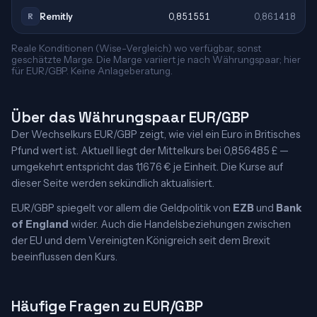
Remitly
0,851551
0,861418
R
Reale Konditionen (Wise-Vergleich) wo verfügbar, sonst
geschätzte Marge. Die Marge variiert je nach Währungspaar; hier
für EUR/GBP. Keine Anlageberatung.
Über das Währungspaar EUR/GBP
Der Wechselkurs EUR/GBP zeigt, wie viel ein Euro in Britisches
Pfund wert ist. Aktuell liegt der Mittelkurs bei 0,856485 £ —
umgekehrt entspricht das 1,1676 € je Einheit. Die Kurse auf
dieser Seite werden sekündlich aktualisiert.
EUR/GBP spiegelt vor allem die Geldpolitik von
EZB
und
Bank
of England
wider. Auch die Handelsbeziehungen zwischen
der EU und dem Vereinigten Königreich seit dem Brexit
beeinflussen den Kurs.
Häufige Fragen zu EUR/GBP