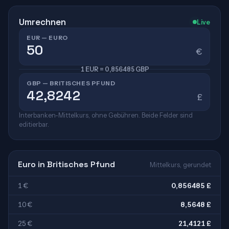
Umrechnen
Live
EUR — EURO
€
1 EUR = 0,856485 GBP
GBP — BRITISCHES PFUND
£
Interbanken-Mittelkurs, ohne Gebühren. Beide Felder sind
editierbar.
Euro in Britisches Pfund
Mittelkurs, gerundet
1 €
0,856485 £
10 €
8,5648 £
25 €
21,4121 £