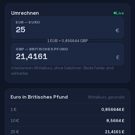
Umrechnen
Live
EUR — EURO
€
1 EUR = 0,856644 GBP
GBP — BRITISCHES PFUND
£
Interbanken-Mittelkurs, ohne Gebühren. Beide Felder sind
editierbar.
Euro in Britisches Pfund
Mittelkurs, gerundet
1 €
0,856644 £
10 €
8,5664 £
25 €
21,4161 £