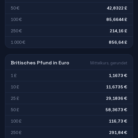
50 €
42,8322 £
100 €
85,6644 £
250 €
214,16 £
1.000 €
856,64 £
Britisches Pfund in Euro
Mittelkurs, gerundet
1 £
1,1673 €
10 £
11,6735 €
25 £
29,1836 €
50 £
58,3673 €
100 £
116,73 €
250 £
291,84 €