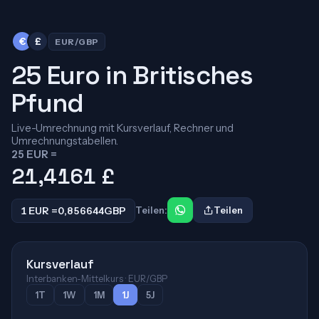
€
£
EUR/GBP
25 Euro in Britisches
Pfund
Live-Umrechnung mit Kursverlauf, Rechner und
Umrechnungstabellen.
25 EUR =
21,4161
£
1 EUR =
0,856644
GBP
Teilen:
Teilen
Kursverlauf
Interbanken-Mittelkurs · EUR/GBP
1T
1W
1M
1J
5J