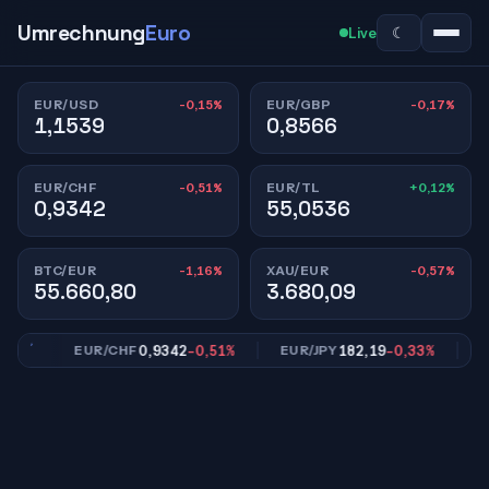
Umrechnung
Euro
☾
Live
-0,15%
-0,17%
EUR/USD
EUR/GBP
1,1539
0,8566
-0,51%
+0,12%
EUR/CHF
EUR/TL
0,9342
55,0536
-1,16%
-0,57%
BTC/EUR
XAU/EUR
55.660,80
3.680,09
7%
0,9342
-0,51%
182,19
-0,33%
EUR/CHF
EUR/JPY
EUR