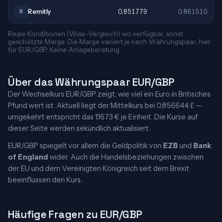
Remitly
0,851779
0,861510
R
Reale Konditionen (Wise-Vergleich) wo verfügbar, sonst
geschätzte Marge. Die Marge variiert je nach Währungspaar; hier
für EUR/GBP. Keine Anlageberatung.
Über das Währungspaar EUR/GBP
Der Wechselkurs EUR/GBP zeigt, wie viel ein Euro in Britisches
Pfund wert ist. Aktuell liegt der Mittelkurs bei 0,856644 £ —
umgekehrt entspricht das 1,1673 € je Einheit. Die Kurse auf
dieser Seite werden sekündlich aktualisiert.
EUR/GBP spiegelt vor allem die Geldpolitik von
EZB
und
Bank
of England
wider. Auch die Handelsbeziehungen zwischen
der EU und dem Vereinigten Königreich seit dem Brexit
beeinflussen den Kurs.
Häufige Fragen zu EUR/GBP