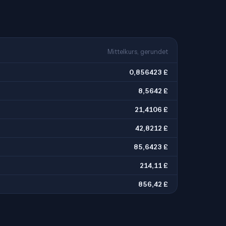
Mittelkurs, gerundet
0,856423 £
8,5642 £
21,4106 £
42,8212 £
85,6423 £
214,11 £
856,42 £