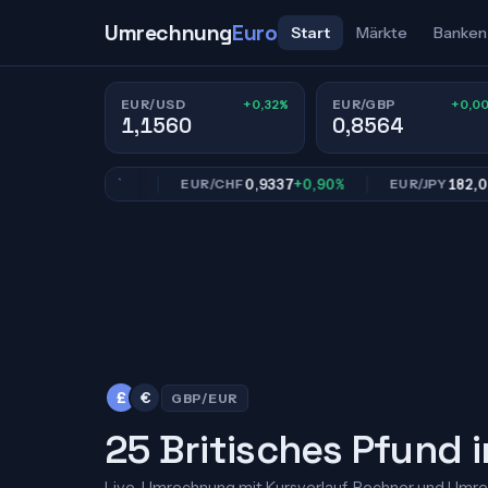
Umrechnung
Euro
Start
Märkte
Banken
+0,32%
+0,0
EUR/USD
EUR/GBP
1,1560
0,8564
0,8564
+0,00%
0,9337
+0,90%
182,02
+0,
EUR/CHF
EUR/JPY
£
€
GBP/EUR
25 Britisches Pfund i