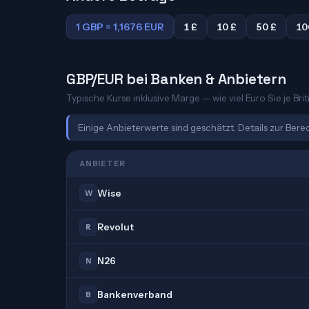
1 GBP = 1,1676 EUR
1 £
10 £
50 £
10
GBP/EUR bei Banken & Anbietern
Typische Kurse inklusive Marge — wie viel Euro Sie je Bri
Einige Anbieterwerte sind geschätzt. Details zur Ber
ANBIETER
Wise
W
Revolut
R
N26
N
Bankenverband
B