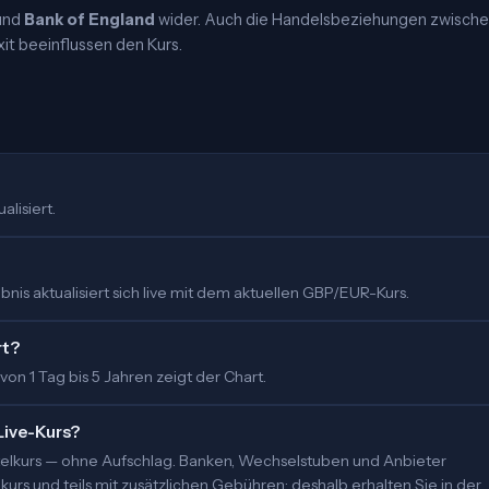
und
Bank of England
wider. Auch die Handelsbeziehungen zwisch
it beeinflussen den Kurs.
alisiert.
nis aktualisiert sich live mit dem aktuellen GBP/EUR-Kurs.
rt?
 von 1 Tag bis 5 Jahren zeigt der Chart.
Live-Kurs?
ittelkurs — ohne Aufschlag. Banken, Wechselstuben und Anbieter
urs und teils mit zusätzlichen Gebühren; deshalb erhalten Sie in der