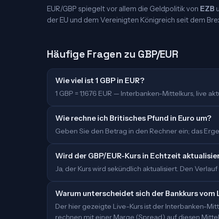
EUR/GBP spiegelt vor allem die Geldpolitik von
EZB
der EU und dem Vereinigten Königreich seit dem Brex
Häufige Fragen zu GBP/EUR
Wie viel ist 1 GBP in EUR?
1 GBP = 1,1676 EUR — Interbanken-Mittelkurs, live aktu
Wie rechne ich Britisches Pfund in Euro um?
Geben Sie den Betrag in den Rechner ein; das Ergeb
Wird der GBP/EUR-Kurs in Echtzeit aktualisie
Ja, der Kurs wird sekündlich aktualisiert. Den Verlauf
Warum unterscheidet sich der Bankkurs vom 
Der hier gezeigte Live-Kurs ist der Interbanken-M
rechnen mit einer Marge (Spread) auf diesen Mittelk