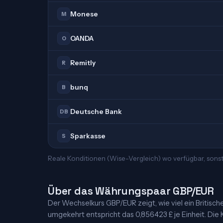
Monese
M
OANDA
O
Remitly
R
bunq
B
Deutsche Bank
DB
Sparkasse
S
Reale Konditionen (Wise-Vergleich) wo verfügbar, sons
Über das Währungspaar GBP/EUR
Der Wechselkurs GBP/EUR zeigt, wie viel ein Britisches 
umgekehrt entspricht das 0,856423 £ je Einheit. Die K