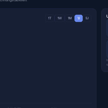
chnungstabellen.
1T
1W
1M
1J
5J
I
s