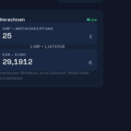
Umrechnen
Live
GBP — BRITISCHES PFUND
£
1 GBP = 1,1676 EUR
EUR — EURO
€
nterbanken-Mittelkurs, ohne Gebühren. Beide Felder
ind editierbar.