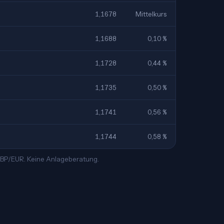
1,1678
Mittelkurs
1,1688
0,10 %
1,1728
0,44 %
1,1735
0,50 %
1,1741
0,56 %
1,1744
0,58 %
 GBP/EUR. Keine Anlageberatung.