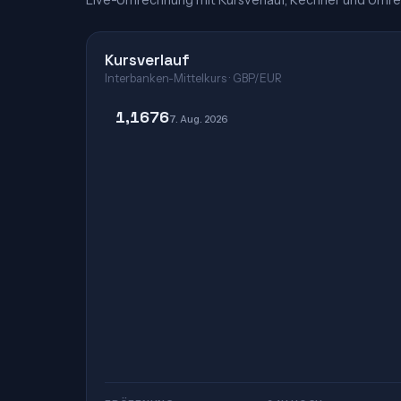
Live-Umrechnung mit Kursverlauf, Rechner und Umre
Kursverlauf
Interbanken-Mittelkurs · GBP/EUR
1,1676
7. Aug. 2026