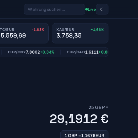
☾
Live
-1,63%
+1,86%
TC/EUR
XAU/EUR
55.559,69
3.758,35
7,8002
+0,34%
1,6111
+0,88%
10
UR/CNY
EUR/CAD
EUR/SEK
25 GBP =
29,1912
€
1 GBP =
1,1676
EUR