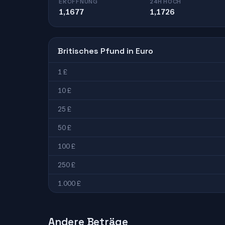
ERÖFFNUNG
24H HOCH
1,1677
1,1726
Britisches Pfund in Euro
1 £
10 £
25 £
50 £
100 £
250 £
1.000 £
Andere Beträge