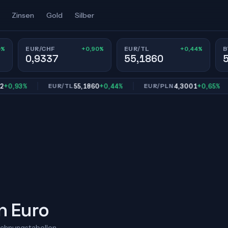
Zinsen
Gold
Silber
0%
+0,90%
+0,44%
EUR/CHF
EUR/TL
B
0,9337
55,1860
93%
55,1860
+0,44%
4,3001
+0,65%
EUR/TL
EUR/PLN
E
n Euro