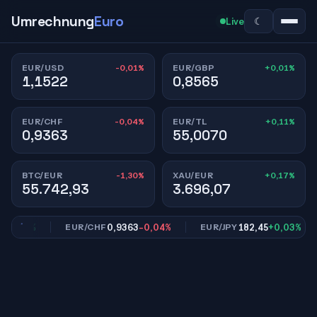
Umrechnung
Euro
☾
Live
-0,01%
+0,01%
EUR/USD
EUR/GBP
1,1522
0,8565
-0,04%
+0,11%
EUR/CHF
EUR/TL
0,9363
55,0070
-1,30%
+0,17%
BTC/EUR
XAU/EUR
55.742,93
3.696,07
0,01%
0,9363
-0,04%
182,45
+0,03%
EUR/CHF
EUR/JPY