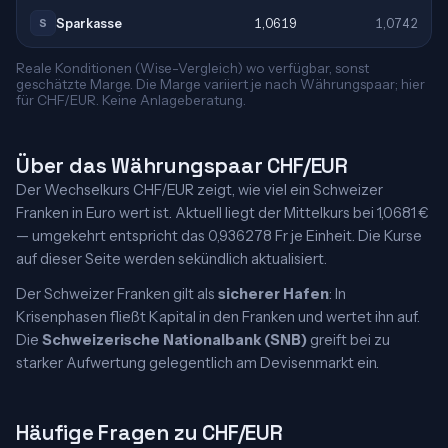
Sparkasse
1,0619
1,0742
S
Reale Konditionen (Wise-Vergleich) wo verfügbar, sonst
geschätzte Marge. Die Marge variiert je nach Währungspaar; hier
für CHF/EUR. Keine Anlageberatung.
Über das Währungspaar CHF/EUR
Der Wechselkurs CHF/EUR zeigt, wie viel ein Schweizer
Franken in Euro wert ist. Aktuell liegt der Mittelkurs bei 1,0681 €
— umgekehrt entspricht das 0,936278 Fr je Einheit. Die Kurse
auf dieser Seite werden sekündlich aktualisiert.
Der Schweizer Franken gilt als
sicherer Hafen
: In
Krisenphasen fließt Kapital in den Franken und wertet ihn auf.
Die
Schweizerische Nationalbank (SNB)
greift bei zu
starker Aufwertung gelegentlich am Devisenmarkt ein.
Häufige Fragen zu CHF/EUR