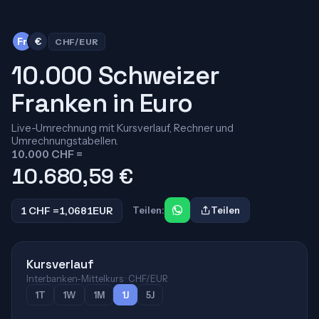
Fr
€
CHF/EUR
10.000 Schweizer
Franken in Euro
Live-Umrechnung mit Kursverlauf, Rechner und
Umrechnungstabellen.
10.000 CHF =
10.680,59
€
1 CHF =
1,0681
EUR
Teilen:
Teilen
Kursverlauf
Interbanken-Mittelkurs · CHF/EUR
1T
1W
1M
1J
5J