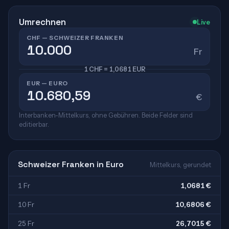
Umrechnen
Live
CHF — SCHWEIZER FRANKEN
Fr
1 CHF = 1,0681 EUR
EUR — EURO
€
Interbanken-Mittelkurs, ohne Gebühren. Beide Felder sind
editierbar.
Schweizer Franken in Euro
Mittelkurs, gerundet
1 Fr
1,0681 €
10 Fr
10,6806 €
25 Fr
26,7015 €